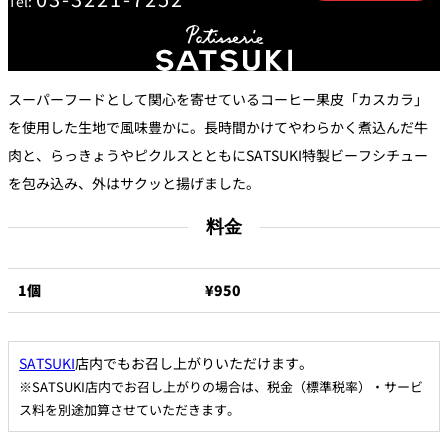
Tel:
トゥールダル
トレーダーヴ
ベッラ・ヴィ
ガンシップ
ジャン 東京
ィックス 東京
スタ
オーバカナル
スーパーフードとして関心を寄せているコーヒー果皮「カスカラ」
中国料理
を使用した生地で風味豊かに。長時間かけてやわらかく煮込んだ牛
肉と、らっきょうやピクルスとともにSATSUKI特製ビーフシチュー
大観苑＜
TAIKAN EN＞
を包み込み、外はサクッと揚げました。
鉄板焼/ステーキ
料金
石心亭＜
清泉亭＜
リブルーム
もみじ亭
SEKISHIN-TEI＞
SEISEN-TEI＞
日本料理
1個
¥950
レス
トラ
千羽鶴＜
KATO'S DINING
麺処
紀尾井 なだ万
SENBAZURU＞
& BAR
NAKAJIMA
ン＆
SATSUKI
店内でもお召し上がりいただけます。
バー
※SATSUKI店内でお召し上がりの場合は、税金（標準税率）・サービ
なだ万本店 山
ス料を別途加算させていただきます。
茶花荘＜
紀尾井町 藍泉
岡半＜
SAZANKA-SO
天婦羅 ほり川
＜RANSEN＞
OKAHAN＞
＞