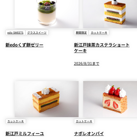
edo SWEETS
グラススイーツ
期間限定
カットケーキ
新edoくず餅ゼリー
新江戸抹茶カステラショート
ケーキ
2026/8/31まで
カットケーキ
カットケーキ
新江戸ミルフィーユ
ナポレオンパイ