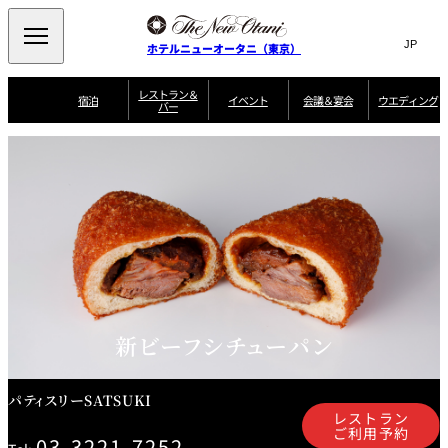
Search
言
サ
ホテルニューオータニ（東京）
語
イ
切
り
ト
JP
レストラン＆
(日本語)
宿泊
イベント
会議＆宴会
ウエディング
バー
替
内
EN
(English)
え
ご案内
メ
検
Select Language
▼
会
ニ
索
ュ
グゼクティブハ
ニューオータニ・
ウエディングスタ
議
ザ・メイン
宴会場一覧
スイートのご案内
プラン一覧
コンセ
MIC
ウス 禅
ガーデンタワー
イル
ー
窓
ご家族で楽し
＆
ソムリエ
個室のご案内
む小個室
を
ウ
宴
を
開
ビュッフェ
エ
会
客室一覧
宿泊プラン一覧
サービスガイド
宴会ご予約・お問
ルームサービス
閉
開
披露宴
料理・ケ
デ
合せフォーム
閉
ィ
VIEW & DINING
タワーレスト
ガーデンラウ
トレーダーヴ
ン
テルニューオー
宿泊者限定
THE SKY
ラン
ンジ
ィックス 東京
誕生日や記念日の
ニ サービスア
ディナ ーご優待
SUPER-
朝食のご案内
グ
お祝いに
ムービー
パートメント
のご案内
TOKYO WE
スイーツ
新ビーフシチューパン
ホテルへのアクセ
ス
パティスリー
ピエール・エ
SATSUKI
ルメ・パリ
パティスリーSATSUKI
西洋料理
レストラン
ご利用予約
03-3221-7252