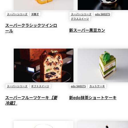
スーパーシリーズ
洋菓子
スーパーシリーズ
edo SWEETS
グラススイーツ
スーパークラシックツインロ
新スーパー黒豆カン
ール
スーパーシリーズ
ギフトスイーツ
edo SWEETS
カットケーキ
スーパーフルーツケーキ
【要
新edo抹茶ショートケーキ
冷蔵】