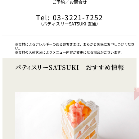
ご予約／お問合せ
久兵衛（ザ・
久兵衛（ガー
Tel: 03-3221-7252
つきじ鈴富＜
メイン）＜
デンタワー）
ふみぜん
SUZUTOMI＞
KYUBEY＞
＜KYUBEY＞
（パティスリーSATSUKI 直通）
にいづ
カフェ・ラウンジ
食材によるアレルギーのあるお客さまは、あらかじめ係にお申しつけくださ
い。
食材の入荷状況によりメニュー内容が変更になる場合がございます。
ガーデンラウ
SATSUKI
トムCAT
ペシャワール
ンジ
パティスリーSATSUKI おすすめ情報
プールサイド
TULLY'S
ダイニング
カフェ ラ ミル
ミルクホール
COFFEE
OUTRIGGER
バー
タワー・カフ
KATO'S DINING
バー カプリ
SKY BAR
ェ
& BAR
トレーダーヴ
ィックス 東京
RANSEN はな
ボートハウス