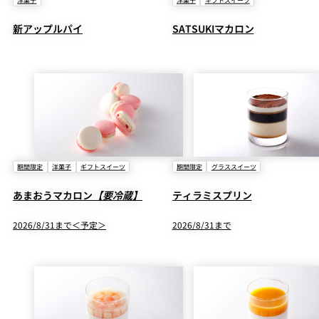
洋菓子
洋菓子
ギフトスイーツ
新アップルパイ
SATSUKIマカロン
期間限定
洋菓子
ギフトスイーツ
期間限定
グラススイーツ
あまおうマカロン
【要冷蔵】
ティラミスプリン
2026/8/31まで＜予定＞
2026/8/31まで