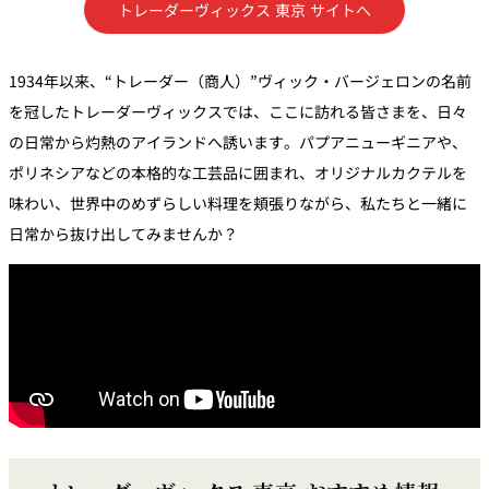
トレーダーヴィックス 東京 サイトへ
トゥールダル
トレーダーヴ
ベッラ・ヴィ
ガンシップ
ジャン 東京
ィックス 東京
スタ
1934年以来、“トレーダー（商人）”ヴィック・バージェロンの名前
オーバカナル
を冠したトレーダーヴィックスでは、ここに訪れる皆さまを、日々
中国料理
の日常から灼熱のアイランドへ誘います。パプアニューギニアや、
ポリネシアなどの本格的な工芸品に囲まれ、オリジナルカクテルを
大観苑＜
TAIKAN EN＞
味わい、世界中のめずらしい料理を頬張りながら、私たちと一緒に
鉄板焼/ステーキ
日常から抜け出してみませんか？
石心亭＜
清泉亭＜
リブルーム
もみじ亭
SEKISHIN-TEI＞
SEISEN-TEI＞
日本料理
レス
トラ
千羽鶴＜
KATO'S DINING
麺処
紀尾井 なだ万
SENBAZURU＞
& BAR
NAKAJIMA
ン＆
バー
なだ万本店 山
茶花荘＜
紀尾井町 藍泉
岡半＜
SAZANKA-SO
天婦羅 ほり川
＜RANSEN＞
OKAHAN＞
＞