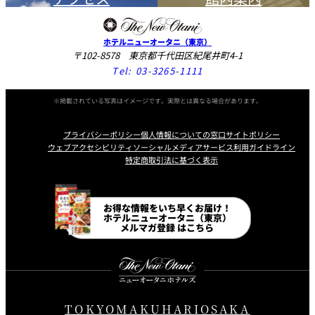
ホテルニューオータニ（東京）
〒102-8578 東京都千代田区紀尾井町4-1
Tel:
03-3265-1111
※掲載されている写真はイメージです。実際とは異なる場合があります。
プライバシーポリシー
個人情報についての窓口
サイトポリシー
ウェブアクセシビリティ
ソーシャルメディアサービス利用ガイドライン
特定商取引法に基づく表示
Instagram
Facebook
Line
Youtube
お得な情報をいち早くお届け！
ホテルニューオータニ（東京）
メルマガ登録 はこちら
TOKYO
MAKUHARI
OSAKA