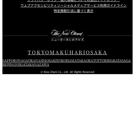
ウェブアクセシビリティ
ソーシャルメディアサービス利用ガイドライン
特定商取引法に基づく表示
Instagram
Facebook
Youtube
TOKYO
MAKUHARI
OSAKA
SAPPORO
NAGAOKA
NASPA
OSAKI
YOKOHAMA
TAKAOKA
TOTTORI
HAKATA
SAGA
BEIJING
NIIGATA
KANAZAWA
© New Otani Co., Ltd. All Rights Reserved.