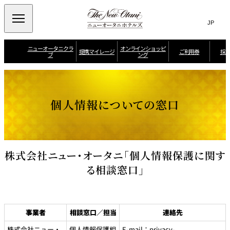
Search
言
サ
語
イ
切
り
ト
JP
ニューオータニクラ
オンラインショッピ
(日本語)
提携マイレージ
ご利用券
採
ブ
ング
替
内
EN
(English)
え
メ
検
Select Language
▼
シ
お
ニ
お
ン
す
日
索
全
ュ
知
ガ
す
本
日
提
ら
ポ
め
航
ー
窓
ニューオータニク
空
個人情報についての窓口
せ
ー
情
空
会員特典
携
を
ラブのご案内
A
ル
報
J
を
N
開
マ
航
A
A
空
L
閉
開
ご
マ
イ
ク
マ
予
イ
よ
リ
イ
レ
閉
約
レ
く
ス
レ
・
ー
ー
あ
・
ー
各
ジ
る
フ
ジ
株式会社ニュー・オータニ「個人情報保護に関す
ジ
種
ク
ご
ラ
バ
ニューオータニク
お
ラ
ポイントプログラ
質
イ
ン
ラブ ベストレー
問
ブ
る相談窓口」
ム
問
ヤ
ク
ト
合
ー
せ
ニ
ュ
ー
マ
オ
事業者
相談窓口／担当
連絡先
イ
ー
ペ
タ
ー
株式会社ニュー・
個人情報保護相
E-mail：privacy-
ニ