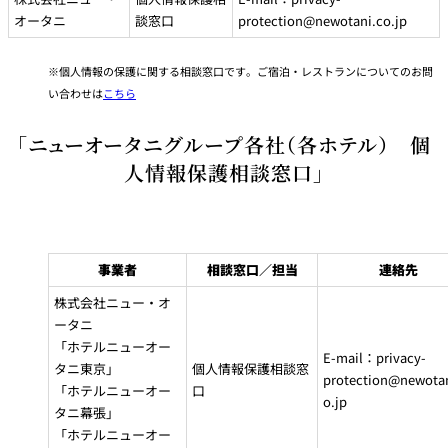
ジ
ク
ロ
オータニ
談窓口
protection@newotani.co.jp
ラ
グ
ブ
ニューオータニク
イ
会
入会のお申込み
ラブ W
ン
員
規
個人情報の保護に関する相談窓口です。ご宿泊・レストランについてのお問
約
い合わせは
こちら
ニ
ュ
ー
「ニューオータニグループ各社（各ホテル） 個
オ
ー
人情報保護相談窓口」
タ
ニ
ク
ラ
ブ
メ
ー
ル
配
事業者
相談窓口／担当
連絡先
信
サ
株式会社ニュー・オ
ー
ビ
ータニ
ス
（
「ホテルニューオー
マ
E-mail：privacy-
イ
タニ東京」
個人情報保護相談窓
ペ
protection@newotan
ー
「ホテルニューオー
口
ジ
o.jp
）
タニ幕張」
「ホテルニューオー