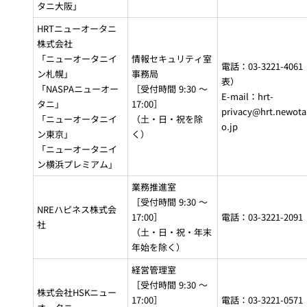
タニ大阪」
HRTニューオータニ
株式会社
「ニューオータニイ
情報セキュリティ室
電話：03-3221-406
ン札幌」
事務局
表）
「NASPAニューオー
［受付時間 9:30 ～
E-mail：hrt-
タニ」
17:00］
privacy@hrt.newota
「ニューオータニイ
（土・日・祝を除
o.jp
ン東京」
く）
「ニューオータニイ
ン横浜プレミアム」
業務推進室
［受付時間 9:30 ～
NREハピネス株式会
17:00］
電話：03-3221-2091
社
（土・日・祝・年末
年始を除く）
経営管理室
［受付時間 9:30 ～
株式会社HSKニュー
17:00］
電話：03-3221-0571