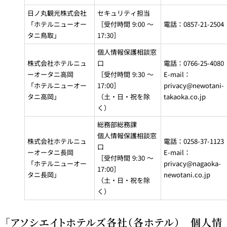
日ノ丸観光株式会社
セキュリティ担当
「ホテルニューオー
［受付時間 9:00 ～
電話：0857-21-2504
タニ鳥取」
17:30］
個人情報保護相談窓
株式会社ホテルニュ
口
電話：0766-25-4080
ーオータニ高岡
［受付時間 9:30 ～
E-mail：
「ホテルニューオー
17:00］
privacy@newotani-
タニ高岡」
（土・日・祝を除
takaoka.co.jp
く）
総務部総務課
個人情報保護相談窓
株式会社ホテルニュ
電話：0258-37-1123
口
ーオータニ長岡
E-mail：
［受付時間 9:30 ～
「ホテルニューオー
privacy@nagaoka-
17:00］
タニ長岡」
newotani.co.jp
（土・日・祝を除
く）
「アソシエイトホテルズ各社（各ホテル） 個人情