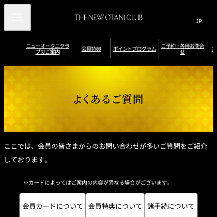
Search
言
サ
語
イ
切
り
ト
JP
ニューオータニクラ
ご予約・各種お問合
(日本語)
会員特典
ポイントプログラム
お
ブのご案内
せ
替
内
EN
(English)
え
メ
検
Select Language
▼
ニ
ニ
ポ
ュ
索
イ
ュ
会員限定優待券
ー
ポ
ポ
ン
ニューオータニク
レストラン・バー
（お誕生日／記念
オ
イ
ー
窓
宿泊特典
イ
ト
ラブラウンジ
特典
日特典など）
よくあるご質問
ー
ン
を
ン
を
タ
ト
を
ト
確
開
会
ニ
の
館
を
認
ク
有
閉
開
内
ホ
員
貯
・
ポ
ラ
効
入
施
テ
め
交
特
ブ
期
会
閉
設
ル
イ
会
る
換
ダ
限
の
利
別
典
員
す
イ
お
ン
用
会
特
る
ナ
申
／
員
ここでは、会員の皆さまからのお問い合わせが多いご質問をご紹介
典
ト
ー
込
そ
特
ス
み
の
典
プ
デ
しております。
婚礼特典
プ
他
一
ジ
ロ
レ
特
覧
タ
ポ
会員カードの種類
ミ
典
ル
グ
イ
ア
ホ
カードによってはご案内の内容が異なる場合がございます。
ン
ラ
ム
テ
ト
カ
ル
ム
プ
ー
券
ロ
ド
で
会員カードについて
会員特典について
諸手続について
グ
の
ラ
ニ
ご
ム