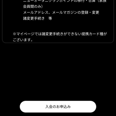
ニューオータニクラブポイントの移行・合算（家族
会員間のみ）
メールアドレス、メールマガジンの登録・変更
諸変更手続き 等
※マイページでは諸変更手続きができない提携カード種が
ございます。
お問合せ
Tel: 0120-804408
ニューオータニクラブセンター事務局（10:00〜16:00 日曜日・祝日
を除く）
入会のお申込み