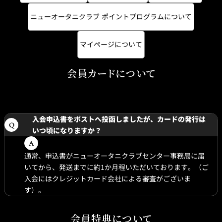
ュ
利
規
ー
用
約
オ
の
ニューオータニクラブ ポイントプログラムについて
ー
流
タ
れ
ニ
ク
マイページについて
ラ
ブ
新規ご入会／ご利
会
用キャンペーン
員
規
会員カードについて
約
入会申込書をポストへ投函しましたが、カードの発行は
いつ頃になりますか？
通常、申込書がニューオータニクラブセンター事務局に届
いてから、発送までに約1か月程いただいております。（ご
入会にはクレジットカード会社による審査がございま
す）。
会員特典について