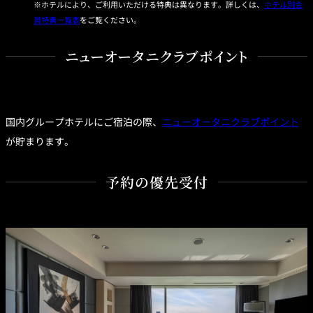
ュ
利
ホテルにより、ご利用いただける特典は異なります。詳しくは、
ホテル別会
規
ー
用
約
員特典一覧表
をご覧ください。
オ
の
ー
流
タ
れ
ニ
ニューオータニクラブポイント
ク
ラ
ブ
新規ご入会／ご利
会
用キャンペーン
員
規
約
国内グループホテルにご宿泊の際、
ニューオータニクラブポイント
が貯まります。
予約の優先受付