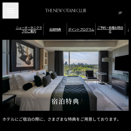
Search
言
サ
語
イ
切
り
ト
JP
ニューオータニクラ
ご予約・各種お問合
(日本語)
会員特典
ポイントプログラム
お
ブのご案内
せ
替
内
EN
(English)
え
メ
検
Select Language
▼
ニ
ニ
ポ
ュ
索
イ
ュ
会員限定優待券
ー
ポ
ポ
ン
ニューオータニク
レストラン・バー
（お誕生日／記念
オ
イ
ー
窓
宿泊特典
イ
ト
ラブラウンジ
特典
日特典など）
ー
ン
を
ン
を
タ
ト
を
ト
確
開
会
ニ
の
館
を
認
ク
有
閉
開
内
ホ
員
貯
・
ポ
ラ
効
入
施
テ
め
交
特
ブ
期
会
閉
設
ル
イ
会
る
換
ダ
限
の
利
別
典
員
す
イ
お
ン
用
会
特
る
ナ
申
／
員
典
ト
ー
込
そ
特
ス
み
の
典
プ
デ
婚礼特典
プ
他
一
ジ
宿泊特典
ロ
レ
特
覧
タ
ポ
会員カードの種類
ミ
典
ル
グ
イ
ア
ホ
ン
ラ
ム
テ
ト
カ
ル
ム
プ
ー
ホテルにご宿泊の際に、さまざまな特典をご用意しております。
券
ロ
ド
で
グ
の
ラ
ニ
ご
ム