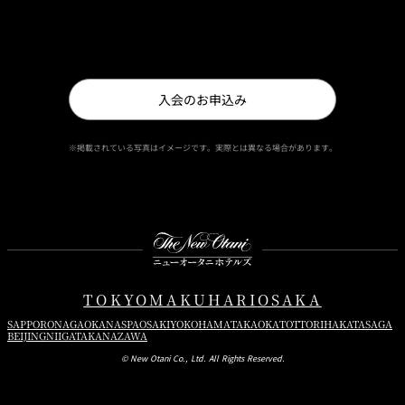
ニューオータニクラブセンター事務局（10:00〜16:00 日曜日・祝日
を除く）
入会のお申込み
※掲載されている写真はイメージです。実際とは異なる場合があります。
Instagram
Facebook
Youtube
TOKYO
MAKUHARI
OSAKA
SAPPORO
NAGAOKA
NASPA
OSAKI
YOKOHAMA
TAKAOKA
TOTTORI
HAKATA
SAGA
BEIJING
NIIGATA
KANAZAWA
© New Otani Co., Ltd. All Rights Reserved.