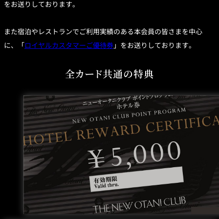
ュ
利
をお送りしております。
規
ー
用
約
オ
の
ー
流
タ
れ
また宿泊やレストランでご利用実績のある本会員の皆さまを中心
ニ
ク
ラ
に、「
ロイヤルカスタマーご優待券
」をお送りしております。
ブ
新規ご入会／ご利
会
用キャンペーン
員
規
全カード共通の特典
約