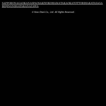
SAPPORO
NAGAOKA
NASPA
OSAKI
YOKOHAMA
TAKAOKA
TOTTORI
HAKATA
SAGA
BEIJING
NIIGATA
KANAZAWA
© New Otani Co., Ltd. All Rights Reserved.