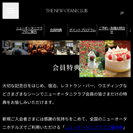
Search
言
サ
語
イ
切
り
ト
JP
ニューオータニクラ
ご予約・各種お問合
(日本語)
会員特典
ポイントプログラム
お
ブのご案内
せ
替
内
EN
(English)
え
メ
検
Select Language
▼
ニ
ニ
ポ
ュ
索
イ
ュ
会員限定優待券
ー
ポ
ポ
ン
ニューオータニク
レストラン・バー
（お誕生日／記念
オ
イ
ー
窓
宿泊特典
イ
ト
ラブラウンジ
特典
日特典など）
ー
ン
を
ン
を
タ
ト
を
ト
確
開
会員特典
会
ニ
の
館
を
認
ク
有
閉
開
内
ホ
員
貯
・
ポ
ラ
効
入
施
テ
め
交
特
ブ
期
会
閉
設
ル
イ
会
る
換
ダ
限
の
利
別
典
員
す
イ
お
ン
用
会
大切な記念日をはじめ、宿泊、レストラン・バー、ウエディングな
特
る
ナ
申
／
員
典
ト
ー
込
そ
特
どさまざまなシーンでニューオータニクラブ会員の皆さまだけの特
ス
み
の
典
プ
デ
婚礼特典
プ
他
一
ジ
ロ
典をお愉しみいただけます。
レ
特
覧
タ
ポ
会員カードの種類
ミ
典
ル
グ
イ
ア
ホ
ン
ラ
ム
テ
ト
カ
ル
ム
新規ご入会者さまには感謝の気持ちをこめて、全国のニューオータ
プ
ー
券
ロ
ド
で
グ
ニホテルズでご利用いただける「
ニューオータニクラブご優待券
」
の
ラ
ニ
ご
ム