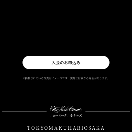
お問合せ
Tel: 0120-804408
ニューオータニクラブセンター事務局（10:00〜16:00 日曜日・祝日
を除く）
入会のお申込み
※掲載されている写真はイメージです。実際とは異なる場合があります。
Instagram
Facebook
Youtube
TOKYO
MAKUHARI
OSAKA