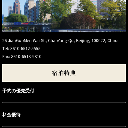
ュ
利
規
ー
用
約
オ
の
ー
流
タ
れ
ニ
ク
ラ
ブ
新規ご入会／ご利
会
用キャンペーン
員
規
26 JianGuoMen Wai St., ChaoYang-Qu, Beijing, 100022, China
約
Tel: 8610-6512-5555
Fax: 8610-6513-9810
宿泊特典
予約の優先受付
料金優待