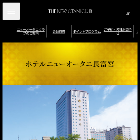
Search
言
サ
語
イ
切
り
ト
JP
ニューオータニクラ
ご予約・各種お問合
(日本語)
会員特典
ポイントプログラム
お
ブのご案内
せ
替
内
EN
(English)
え
メ
検
Select Language
▼
ニ
ニ
ポ
ュ
索
イ
ュ
会員限定優待券
ー
ポ
ポ
ン
ニューオータニク
レストラン・バー
（お誕生日／記念
オ
イ
ー
窓
宿泊特典
イ
ト
ラブラウンジ
特典
日特典など）
ホテルニューオータニ長富宮
ー
ン
を
ン
を
タ
ト
を
ト
確
開
会
ニ
の
館
を
認
ク
有
閉
開
内
ホ
員
貯
・
ポ
ラ
効
入
施
テ
め
交
特
ブ
期
会
閉
設
ル
イ
会
る
換
ダ
限
の
利
別
典
員
す
イ
お
ン
用
会
特
る
ナ
申
／
員
典
ト
ー
込
そ
特
ス
み
の
典
プ
デ
婚礼特典
プ
他
一
ジ
ロ
レ
特
覧
タ
ポ
会員カードの種類
ミ
典
ル
グ
イ
ア
ホ
ン
ラ
ム
テ
ト
カ
ル
ム
プ
ー
券
ロ
ド
で
グ
の
ラ
ニ
ご
ム