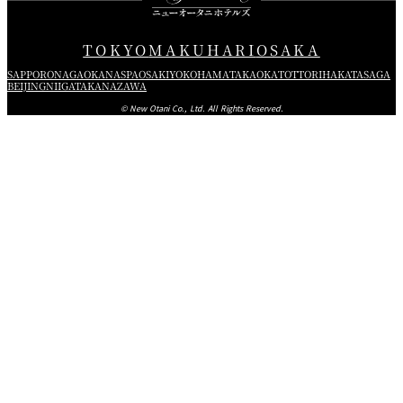
TOKYO
MAKUHARI
OSAKA
SAPPORO
NAGAOKA
NASPA
OSAKI
YOKOHAMA
TAKAOKA
TOTTORI
HAKATA
SAGA
BEIJING
NIIGATA
KANAZAWA
© New Otani Co., Ltd. All Rights Reserved.