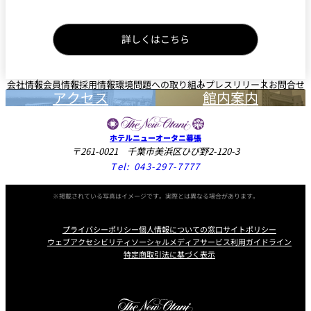
詳しくはこちら
会社情報
会員情報
採用情報
環境問題への取り組み
プレスリリース
お問合せ
アクセス
館内案内
ホテルニューオータニ幕張
〒261-0021 千葉市美浜区ひび野2-120-3
Tel:
043-297-7777
※掲載されている写真はイメージです。実際とは異なる場合があります。
プライバシーポリシー
個人情報についての窓口
サイトポリシー
ウェブアクセシビリティ
ソーシャルメディアサービス利用ガイドライン
特定商取引法に基づく表示
Instagram
Facebook
Youtube