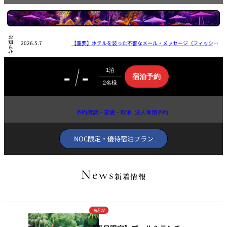
鉄板焼
欅
Sky Salon 欅
お知らせ
スイーツ
2026.5.7
【重要】ホテルを装った不審なメール・メッセージ（フィッシン
グ詐欺）にご注意ください
-
-
パティスリー
宿
宿泊予約
SATSUKI
泊
ラウンジ・バー
予
約
検
レス
予約確認・変更・取消
法人専用予約
索
ベイコートカ
トラ
サ
ザ・ラウンジ
フェ
イ
ン＆
ガーデンレストラン
ト
NOC限定・優待宿泊プラン
バー
へ
Shell the
Garden＜期間
News
新着情報
限定＞
ルームサービス
NEW
ルームサービ
ス