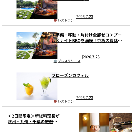
2026.7.23
レストラン
＜準備・移動・片付け全部ゼロ＞プー
ル×ナイトBBQを満喫！究極の夏休み
1日リゾートプランが平日限定で登場
2026.7.23
プレスリリース
フローズンカクテル
2026.7.23
レストラン
＜2日間限定＞新総料理長が
欧州・九州・千葉の厳選素
材で織りなす美食の饗宴を