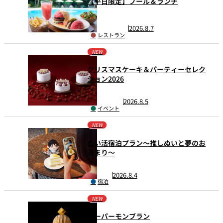
【平日限定】プール＆ランチ
パーティースペース
2026.8.7
レストラン
Tokio
ご案内
NEW
クリスマスケーキ＆パーティーセレク
レストラン夏
ション2026
レストランギ
七五三プラン
の涼宴プラン
個室のご案内
フト券
2026
2026
2026.8.5
イベント
シャンパーニ
自宅で味わう
ュフェア
レストランパ
レストラン個
ホテルのテイ
～ポメリー ブ
NEW
ーティープラ
室お祝いプラ
クアウトメニ
リュット・ロ
ン
ン
ュー
ワイヤル～
ぬい活宿泊プラン～推しぬいと夢のお
泊まり～
誕生日や記念
よくあるご質
チャペルでプ
日のお祝いに
問
レストランご
ロポーズディ
～アニバーサ
2026.8.4
法要プラン
ナープラン
リー～
宿泊
NEW
スーパーモンブラン