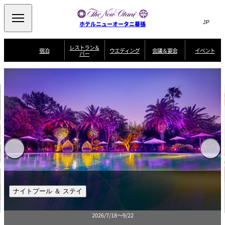
Search
言
サ
ホテルニューオータニ幕張
語
イ
切
り
ト
JP
レストラン＆
(日本語)
宿泊
ウエディング
会議＆宴会
イベント
バー
替
内
EN
(English)
え
ビュッフェ
メ
検
Select Language
▼
宿
宴
プ
ニ
泊
会
ラ
索
客
ュ
ウエディングスタ
プ
場
ン
室
トップページ
コンセプト
ニューオータニク
イル
ラ
一
一
ー
窓
SATSUKI
ザ・ラウンジ
選ばれる理由
一
ラブ会員限定
ン
覧
覧
ウ
を
覧
スイートご宿泊特
一
を
オールデイダイニング
会
典
開
エ
覧
挙式
披露宴
料理・ケーキ
閉
議
開
デ
＆
特
ィ
閉
典
SATSUKI
宴
ン
と
誕生日や記念日の
ウエディングスト
ルームサービス
オ
会
独立型邸宅
資料請求
季処（日本料理）
お祝いに
ーリー
グ
朝食
～ROOM SERVICE
プ
～アニバーサリー
～BREAKFAST～
～
シ
～
ョ
記念日・お祝いで
【宴会用】
テイク
ン
のご利用に
アウトメニュー
ホテルへのアクセ
千羽鶴
山茶花
一心
よくあるご質問
ス
よ
中国料理
く
すみっコぐらしスペシャルスイーツビュッフェ
あ
る
ご
質
8/1～31
大観苑
問