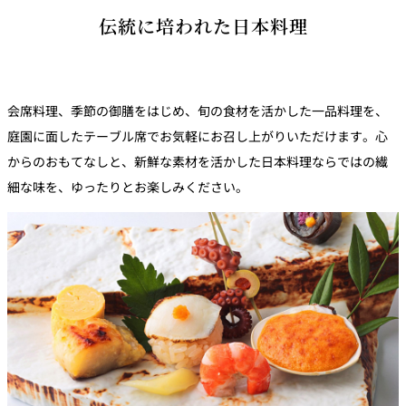
パーティースペース
伝統に培われた日本料理
Tokio
ご案内
会席料理、季節の御膳をはじめ、旬の食材を活かした一品料理を、
庭園に面したテーブル席でお気軽にお召し上がりいただけます。心
レストラン夏
レストランギ
七五三プラン
の涼宴プラン
個室のご案内
フト券
2026
2026
からのおもてなしと、新鮮な素材を活かした日本料理ならではの繊
細な味を、ゆったりとお楽しみください。
シャンパーニ
自宅で味わう
ュフェア
レストランパ
レストラン個
ホテルのテイ
～ポメリー ブ
ーティープラ
室お祝いプラ
クアウトメニ
リュット・ロ
ン
ン
ュー
ワイヤル～
誕生日や記念
よくあるご質
チャペルでプ
日のお祝いに
問
レストランご
ロポーズディ
～アニバーサ
法要プラン
ナープラン
リー～