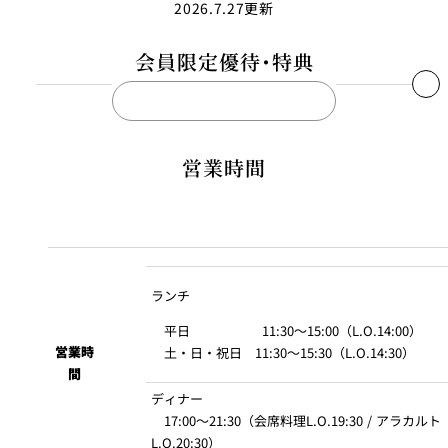
2026.7.27更新
会席料理
会員限定優待・特典
THE
NEW
OTANI
CLUB
営業時間
ニューオータニクラブ
会員優待・特典
サービス料50％割引、NOCポイント加算
※お会計時に会員カードをご提示ください。
ランチ
ニューオータニレディース
会員優待・特典
平日 11:30～15:00（L.O.14:00）
営業時
土・日・祝日 11:30～15:30（L.O.14:30）
ご利用料金の10％割引、ピノル（NOLポイント）加算
間
※お会計時にNOLデジタル会員証をご提示ください。
ディナー
17:00～21:30（会席料理L.O.19:30 / アラカルト
L.O.20:30）