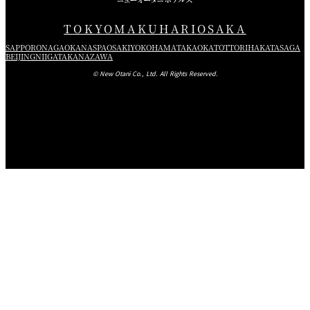
TOKYO
MAKUHARI
OSAKA
SAPPORO
NAGAOKA
NASPA
OSAKI
YOKOHAMA
TAKAOKA
TOTTORI
HAKATA
SAGA
BEIJING
NIIGATA
KANAZAWA
© New Otani Co., Ltd. All Rights Reserved.
ワイン