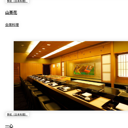
季処（日本料理）
山茶花
ビール・ウィスキー・果実酒
会席料理
季処（日本料理）
一心