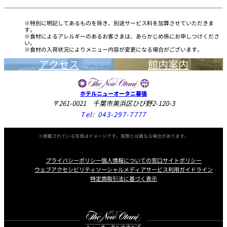
特別に明記してあるものを除き、別途サービス料を加算させていただきま
す。
食材によるアレルギーのあるお客さまは、あらかじめ係にお申しつけくださ
い。
食材の入荷状況によりメニュー内容が変更になる場合がございます。
アクセス
館内案内
ホテルニューオータニ幕張
〒261-0021 千葉市美浜区ひび野2-120-3
Tel:
043-297-7777
※掲載されている写真はイメージです。実際とは異なる場合があります。
プライバシーポリシー
個人情報についての窓口
サイトポリシー
ウェブアクセシビリティ
ソーシャルメディアサービス利用ガイドライン
特定商取引法に基づく表示
Instagram
Facebook
Youtube