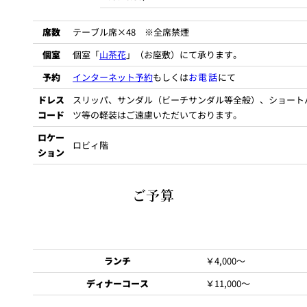
お会計時に会員証をご提示ください。
席数
テーブル席×48 ※全席禁煙
ご提示がない場合は優待料金は適用いたしかねますのでご注意ください。
他の特典との併用はご遠慮ください。
個室
個室「
山茶花
」（お座敷）にて承ります。
予約
インターネット予約
もしくは
お電話
にて
ドレス
スリッパ、サンダル（ビーチサンダル等全般）、ショート
コード
ツ等の軽装はご遠慮いただいております。
ロケー
ロビィ階
ション
日本酒
ご予算
ランチ
￥4,000～
ディナーコース
￥11,000～