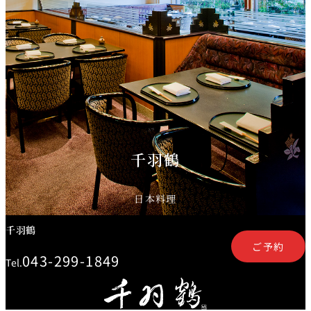
鉄板焼
欅
Sky Salon 欅
スイーツ
パティスリー
SATSUKI
ラウンジ・バー
レス
千羽鶴
ベイコートカ
トラ
ザ・ラウンジ
フェ
ン＆
ガーデンレストラン
バー
日本料理
Shell the
千羽鶴
Garden＜期間
限定＞
ご予約
043-299-1849
ルームサービス
Tel.
ルームサービ
ス