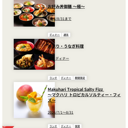
お好み丼御膳 ～極～
2026/8/31まで
ディナー
通年
丼ぶり・うなぎ料理
通年 ディナー
ランチ
ディナー
期間限定
Makuhari Tropical Salty Fizz
～マクハリ トロピカルソルティー・フィ
ズ～
2026/7/1～8/31
ランチ
ディナー
個室