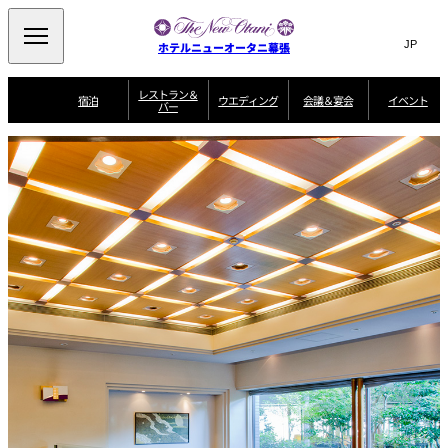
Search
言
サ
ホテルニューオータニ幕張
語
イ
切
り
ト
JP
レストラン＆
(日本語)
宿泊
ウエディング
会議＆宴会
イベント
バー
替
内
EN
(English)
え
ビュッフェ
メ
検
Select Language
▼
宿
宴
プ
ニ
泊
会
ラ
索
客
ュ
ウエディングスタ
プ
場
ン
室
トップページ
コンセプト
ニューオータニク
イル
ラ
一
一
ー
窓
SATSUKI
ザ・ラウンジ
選ばれる理由
一
ラブ会員限定
ン
覧
覧
ウ
を
覧
スイートご宿泊特
一
を
オールデイダイニング
会
典
開
エ
覧
挙式
披露宴
料理・ケーキ
閉
議
開
デ
＆
特
ィ
閉
典
SATSUKI
宴
ン
と
誕生日や記念日の
ウエディングスト
ルームサービス
オ
会
独立型邸宅
資料請求
季処（日本料理）
お祝いに
ーリー
グ
朝食
～ROOM SERVICE
プ
～アニバーサリー
～BREAKFAST～
～
シ
～
ョ
記念日・お祝いで
【宴会用】
テイク
ン
のご利用に
アウトメニュー
ホテルへのアクセ
千羽鶴
山茶花
一心
よくあるご質問
ス
よ
中国料理
く
あ
る
ご
質
大観苑
問