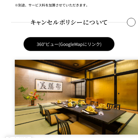
別途、サービス料を加算させていただきます。
当日のキャンセルまたはご予約時間より30分過ぎてもご来店がない
場合：
キャンセルポリシーについて
プラン、コース料金の100%（お席のみのご予約の場合、ランチ・デ
ィナー共にコース最低料金のご予約人数分）を申し受けます。
360°ビュー(GoogleMapにリンク)
台風、地震、公共交通機関の大規模運休など、当店がやむを得ない
と判断した場合にはキャンセル料を免除いたします。