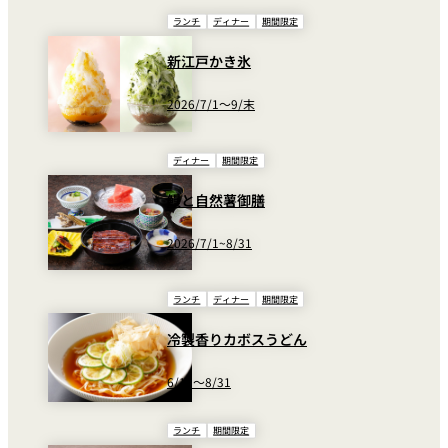
ランチ
ディナー
期間限定
新江戸かき氷
2026/7/1～9/末
ディナー
期間限定
鰻と自然薯御膳
2026/7/1~8/31
ランチ
ディナー
期間限定
冷製香りカボスうどん
6/15〜8/31
ランチ
期間限定