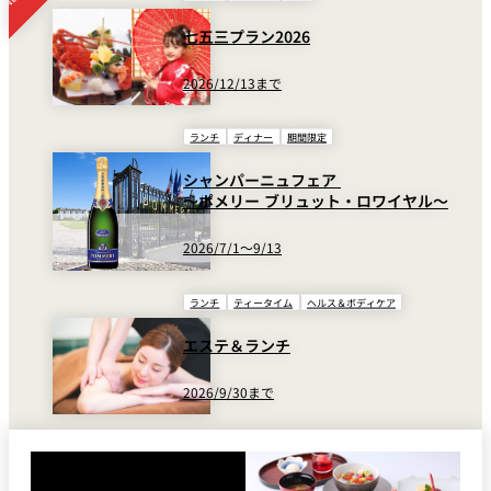
七五三プラン2026
2026/12/13まで
ランチ
ディナー
期間限定
シャンパーニュフェア
～ポメリー ブリュット・ロワイヤル～
2026/7/1～9/13
ランチ
ティータイム
ヘルス＆ボディケア
エステ＆ランチ
2026/9/30まで