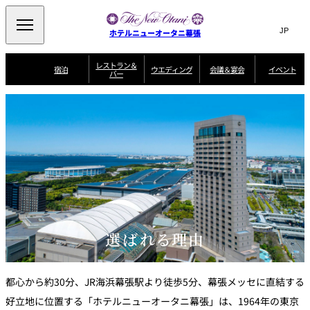
Search
言
サ
ホテルニューオータニ幕張
語
イ
切
り
ト
JP
レストラン＆
(日本語)
宿泊
ウエディング
会議＆宴会
イベント
バー
替
内
EN
(English)
え
ビュッフェ
メ
検
Select Language
▼
宿
宴
プ
ニ
泊
会
ラ
索
客
ュ
ウエディングスタ
プ
場
ン
室
トップページ
コンセプト
ニューオータニク
イル
ラ
一
一
ー
窓
SATSUKI
ザ・ラウンジ
選ばれる理由
一
ラブ会員限定
ン
覧
覧
ウ
を
覧
スイートご宿泊特
一
を
オールデイダイニング
会
典
開
エ
覧
挙式
披露宴
料理・ケーキ
閉
議
開
デ
＆
特
ィ
閉
典
SATSUKI
宴
ン
と
誕生日や記念日の
ウエディングスト
ルームサービス
オ
会
独立型邸宅
資料請求
季処（日本料理）
お祝いに
ーリー
グ
朝食
～ROOM SERVICE
プ
～アニバーサリー
～BREAKFAST～
～
シ
～
ョ
記念日・お祝いで
【宴会用】
テイク
選ばれる理由
ン
のご利用に
アウトメニュー
ホテルへのアクセ
千羽鶴
山茶花
一心
よくあるご質問
ス
よ
中国料理
く
あ
る
都心から約30分、JR海浜幕張駅より徒歩5分、幕張メッセに直結する
ご
質
大観苑
好立地に位置する「ホテルニューオータニ幕張」は、1964年の東京
問