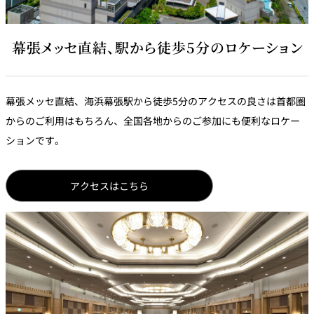
パーティースペース
幕張メッセ直結、駅から徒歩5分のロケーション
Tokio
ご案内
幕張メッセ直結、海浜幕張駅から徒歩5分のアクセスの良さは首都圏
レストラン夏
レストランギ
七五三プラン
の涼宴プラン
個室のご案内
からのご利用はもちろん、全国各地からのご参加にも便利なロケー
フト券
2026
2026
ションです。
シャンパーニ
自宅で味わう
ュフェア
レストランパ
レストラン個
ホテルのテイ
～ポメリー ブ
ーティープラ
室お祝いプラ
クアウトメニ
リュット・ロ
アクセスはこちら
ン
ン
ュー
ワイヤル～
誕生日や記念
よくあるご質
チャペルでプ
日のお祝いに
問
レストランご
ロポーズディ
～アニバーサ
法要プラン
ナープラン
リー～