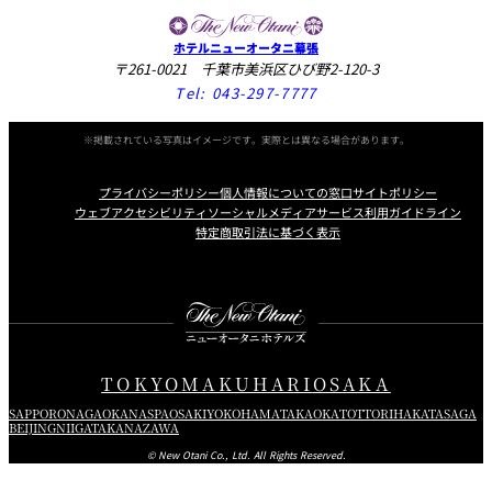
ホテルニューオータニ幕張
〒261-0021 千葉市美浜区ひび野2-120-3
Tel:
043-297-7777
※掲載されている写真はイメージです。実際とは異なる場合があります。
プライバシーポリシー
個人情報についての窓口
サイトポリシー
ウェブアクセシビリティ
ソーシャルメディアサービス利用ガイドライン
特定商取引法に基づく表示
Instagram
Facebook
Youtube
TOKYO
MAKUHARI
OSAKA
SAPPORO
NAGAOKA
NASPA
OSAKI
YOKOHAMA
TAKAOKA
TOTTORI
HAKATA
SAGA
BEIJING
NIIGATA
KANAZAWA
© New Otani Co., Ltd. All Rights Reserved.