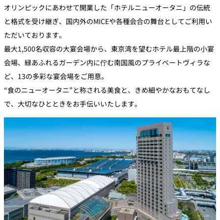
鉄板焼
オリンピックにあわせて開業した「ホテルニューオータニ」の伝統
と格式を受け継ぎ、国内外のMICEや各種会合の舞台としてご利用い
欅
Sky Salon 欅
ただいております。
スイーツ
最大1,500名収容の大宴会場から、東京湾を望むホテル最上階の小宴
会場、緑あふれるガーデン内に佇む南国風のプライベートヴィラな
パティスリー
SATSUKI
ど、13の多彩な宴会場をご用意。
ラウンジ・バー
“食のニューオータニ”と称される美食と、きめ細やかなおもてなし
で、大切なひとときをお手伝いいたします。
レス
ベイコートカ
トラ
ザ・ラウンジ
フェ
ン＆
ガーデンレストラン
バー
Shell the
Garden＜期間
限定＞
ルームサービス
ルームサービ
ス