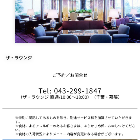
パーティースペース
Tokio
ご案内
レストラン夏
レストランギ
七五三プラン
の涼宴プラン
個室のご案内
フト券
2026
2026
ザ・ラウンジ
シャンパーニ
自宅で味わう
ュフェア
ご予約／お問合せ
レストランパ
レストラン個
ホテルのテイ
～ポメリー ブ
ーティープラ
室お祝いプラ
クアウトメニ
リュット・ロ
ン
ン
ュー
ワイヤル～
Tel: 043-299-1847
（ザ・ラウンジ 直通/10:00～18:00）（千葉・幕張）
誕生日や記念
よくあるご質
チャペルでプ
日のお祝いに
問
レストランご
ロポーズディ
～アニバーサ
法要プラン
ナープラン
リー～
特別に明記してあるものを除き、別途サービス料を加算させていただきま
す。
食材によるアレルギーのあるお客さまは、あらかじめ係にお申しつけくださ
い。
食材の入荷状況によりメニュー内容が変更になる場合がございます。