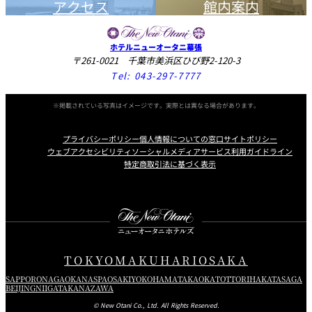
アクセス
館内案内
ホテルニューオータニ幕張
〒261-0021 千葉市美浜区ひび野2-120-3
Tel:
043-297-7777
※掲載されている写真はイメージです。実際とは異なる場合があります。
プライバシーポリシー
個人情報についての窓口
サイトポリシー
ウェブアクセシビリティ
ソーシャルメディアサービス利用ガイドライン
特定商取引法に基づく表示
Instagram
Facebook
Youtube
TOKYO
MAKUHARI
OSAKA
SAPPORO
NAGAOKA
NASPA
OSAKI
YOKOHAMA
TAKAOKA
TOTTORI
HAKATA
SAGA
BEIJING
NIIGATA
KANAZAWA
© New Otani Co., Ltd. All Rights Reserved.