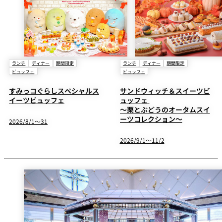
鉄板焼
欅
Sky Salon 欅
スイーツ
ランチ
ディナー
期間限定
ランチ
ディナー
期間限定
パティスリー
ビュッフェ
ビュッフェ
SATSUKI
ラウンジ・バー
すみっコぐらしスペシャルス
サンドウィッチ＆スイーツビ
イーツビュッフェ
ュッフェ
～栗とぶどうのオータムスイ
レス
ベイコートカ
ーツコレクション～
トラ
ザ・ラウンジ
フェ
2026/8/1～31
ン＆
ガーデンレストラン
バー
2026/9/1～11/2
Shell the
Garden＜期間
限定＞
ルームサービス
ルームサービ
ス