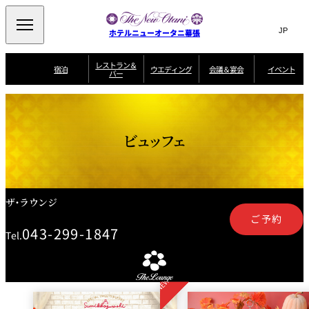
Search
言
サ
ホテルニューオータニ幕張
語
イ
切
り
ト
JP
レストラン＆
(日本語)
宿泊
ウエディング
会議＆宴会
イベント
バー
替
内
EN
(English)
え
ビュッフェ
メ
検
Select Language
▼
宿
宴
プ
ニ
泊
会
ラ
索
客
ュ
ウエディングスタ
プ
場
ン
室
トップページ
コンセプト
ニューオータニク
イル
ラ
一
一
ー
窓
SATSUKI
ザ・ラウンジ
選ばれる理由
一
ラブ会員限定
ビュッフェ
ン
覧
覧
ウ
を
覧
スイートご宿泊特
一
を
オールデイダイニング
会
典
開
エ
覧
挙式
披露宴
料理・ケーキ
閉
議
開
デ
＆
特
ィ
閉
典
SATSUKI
宴
ン
と
誕生日や記念日の
ウエディングスト
ザ・ラウンジ
ルームサービス
オ
会
独立型邸宅
資料請求
季処（日本料理）
お祝いに
ーリー
グ
朝食
～ROOM SERVICE
プ
～アニバーサリー
～BREAKFAST～
ご予約
～
シ
～
ョ
記念日・お祝いで
【宴会用】
テイク
043-299-1847
Tel.
ン
のご利用に
アウトメニュー
ホテルへのアクセ
千羽鶴
山茶花
一心
よくあるご質問
ス
よ
中国料理
く
あ
る
ご
質
大観苑
問