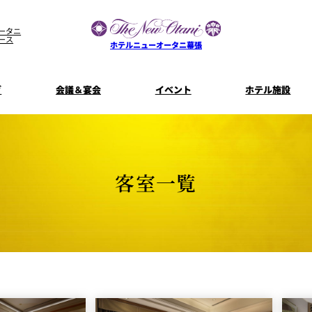
ータニ
ース
ホテルニューオータニ幕張
グ
会議＆宴会
イベント
ホテル施設
宴会場一覧
客室一覧
宿泊プラン
プラン一
コンセプト
ウエディング
ザ・ラウンジ
特典とオプ
客室一覧
ご利
【宴会用】
披露宴
テイクアウト
料理・ケ
メニュー
誕生日や記念日のお祝い
朝食
に
～BREAKFA
リー
独立型邸宅
資料請
～アニバーサリー～
内
よくあるご質問
ホテルへのアクセス
山茶花
一心