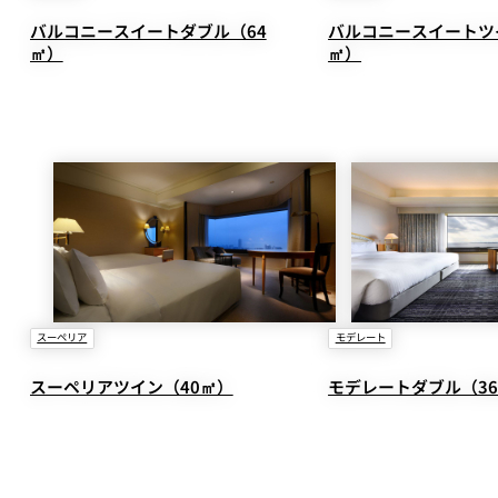
バルコニースイートダブル（64
バルコニースイートツ
㎡）
㎡）
ルームサービス
パーティースペース
Tokio
ご案内
個室のご案内
レストランパーティ
スーペリア
モデレート
ラン
スーペリアツイン（40㎡）
モデレートダブル（3
誕生日や記念日のお
に
～アニバーサリー