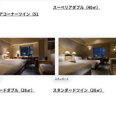
スーペリアダブル（40㎡）
アコーナーツイン（51
涼宴プラ
七五三プラン2026
ュフェア
自宅で味わうホテルのテ
スタンダード
リュッ
イクアウトメニュー
ヤル～
ードダブル（26㎡）
スタンダードツイン（26㎡）
よくあるご質問
ポーズデ
ラン