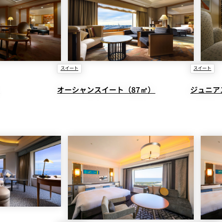
Sky Salon 欅
スイート
スイート
）
オーシャンスイート（87㎡）
ジュニア
KI
ベイコートカフェ
＜期