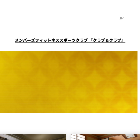
Search
言
サ
語
イ
切
ト
り
JP
(日本語)
替
メンバーズフィットネススポーツクラブ 『クラブ＆クラブ』
内
え
EN
(English)
検
メ
ニ
Select Language
▼
索
一覧
覧
ュ
窓
ー
スタイル
ニューオータニクラブ会
ケータリングサービス
フェア
を
を
員限定
スイートご宿泊特典
ション
宴会予約・お問合せフォ
開
開
ーム
閉
ーキ
プラン
閉
ルームサービス
ST～
～ROOM SERVICE～
求
お問合せ