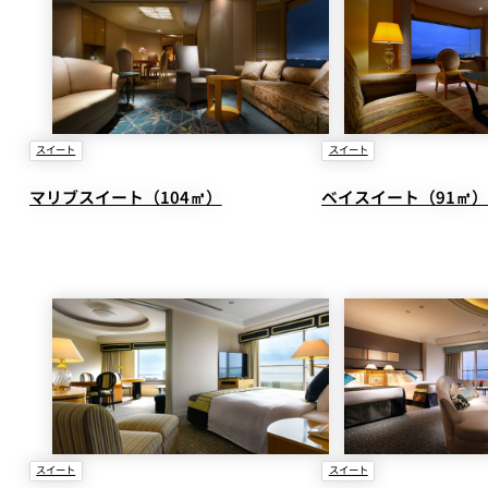
大観苑
鉄板焼
欅
スイート
スイート
スイーツ
マリブスイート（104㎡）
ベイスイート（91㎡
パティスリーSATSU
ラウンジ・バー
レストラン＆
バー
ザ・ラウンジ
ガーデンレストラン
Shell the Garden
間限定＞
スイート
スイート
ルームサービス