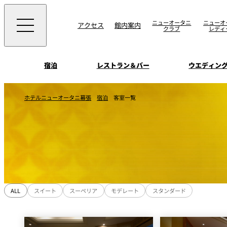
ニューオータニ
ニューオ
アクセス
館内案内
クラブ
レディ
宿泊
レストラン＆バー
ウエディン
ビュッフェ
お知らせ
ホテルニューオータニ幕張
宿泊
客室一覧
トップページ
選ばれる理由
SATSUKI
会議＆宴会
オールデイダイニング
宿泊
記念日・お祝いでの
挙式
サービスガイド
ウエディング
用に
SATSUKI
ウエディングストー
季処（日本料理）
周辺施設・観光案
ALL
スイート
スーペリア
モデレート
スタンダード
よくあるご質問
千羽鶴
中国料理