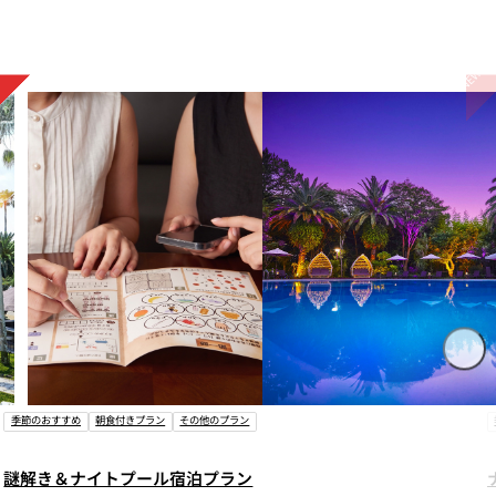
の他のプラン
季節のおすすめ
食事付プラン
泊プラン
ナイトプール＆アフタヌー