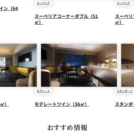
スーペリア
スーペリア
イン（64
スーペリアコーナーダブル（51
スーペリ
㎡）
㎡）
レストランギフト券
レストラン夏の
ン2026
ープ
レストラン個室お祝いプ
シャンパーニ
モデレート
スタンダード
ラン
～ポメリー ブ
ト・ロワイ
6㎡）
モデレートツイン（36㎡）
スタンダ
祝い
レストランご法要プラン
チャペルでプロ
ィナープ
～
おすすめ情報