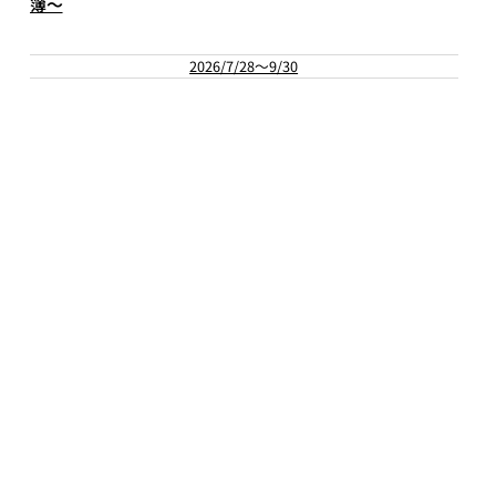
2026/7/28
026/7/28～9/30