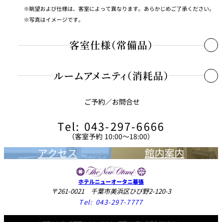
眺望および仕様は、客室によって異なります。あらかじめご了承ください。
写真はイメージです。
客室仕様（常備品）
ルームアメニティ（消耗品）
インターネットシステム
○
テレビ
○
ご予約／お問合せ
シャンプー/リンス/ボディシャンプー
DVD（再生のみ）
×
シャワーキャップ
Tel: 043-297-6666
電話
○
（客室予約 10:00〜18:00）
歯ブラシ
時計
○
アクセス
館内案内
石鹸
セーフティーボックス
○
ハンドソープ
電気ケトル
○
ホテルニューオータニ幕張
カミソリ
冷蔵庫
○
〒261-0021 千葉市美浜区ひび野2-120-3
Tel:
043-297-7777
綿棒/コットンセット
ミニバー
×
ヘアブラシ