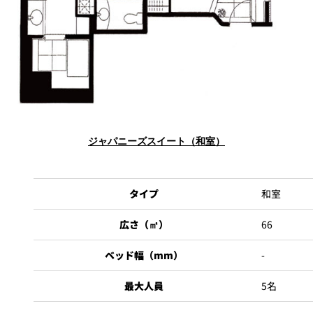
パーティースペース
Tokio
ご案内
レストラン夏
レストランギ
七五三プラン
の涼宴プラン
個室のご案内
フト券
2026
2026
ジャパニーズスイート（和室）
シャンパーニ
自宅で味わう
ュフェア
レストランパ
レストラン個
ホテルのテイ
～ポメリー ブ
ーティープラ
室お祝いプラ
クアウトメニ
リュット・ロ
ン
ン
ュー
ワイヤル～
タイプ
和室
広さ（㎡）
66
誕生日や記念
よくあるご質
チャペルでプ
日のお祝いに
問
レストランご
ロポーズディ
～アニバーサ
法要プラン
ナープラン
リー～
ベッド幅（mm）
-
最大人員
5名