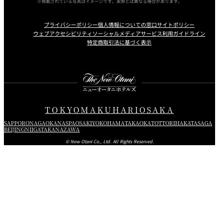
耐熱グラス
○
※掲載されている写真はイメージです。実際とは異なる場合があります。
ヘアゴム
湯呑/急須
×
プライバシーポリシー
個人情報についての窓口
サイトポリシー
入浴剤
シャワートイレ
○
ウェブアクセシビリティ
ソーシャルメディアサービス利用ガイドライン
特定商取引法に基づく表示
男性用化粧品
ヘアドライヤー
○
女性用化粧品
ローブ浴衣
○
Instagram
Facebook
Youtube
スリッパ
バスローブ
○
シューシャインクロス
タオル
○
TOKYO
MAKUHARI
OSAKA
レターセット
バスマット
○
SAPPORO
NAGAOKA
NASPA
OSAKI
YOKOHAMA
TAKAOKA
TOTTORI
HAKATA
SAGA
ドリップコーヒー、砂糖、ミルク
BEIJING
NIIGATA
KANAZAWA
© New Otani Co., Ltd. All Rights Reserved.
日本茶、紅茶、梅昆布茶
この他、貸し出し品として、FAX、CDプレーヤー、DVD/ブルーレイプレーヤ
ー、アイロン、アイロン台、ズボンプレッサー、加湿器、枕（そば殻・テンピ
ュール他）、お子さま用アメニティ等をご用意しております。