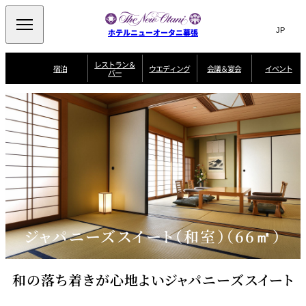
Search
言
サ
ホテルニューオータニ幕張
語
イ
切
り
ト
JP
レストラン＆
(日本語)
宿泊
ウエディング
会議＆宴会
イベント
バー
替
内
EN
(English)
え
ビュッフェ
メ
検
Select Language
▼
宿
宴
プ
ニ
泊
会
ラ
索
客
ュ
ウエディングスタ
プ
場
ン
室
トップページ
コンセプト
ニューオータニク
イル
ラ
一
一
ー
窓
SATSUKI
ザ・ラウンジ
選ばれる理由
一
ラブ会員限定
ン
覧
覧
ウ
を
覧
スイートご宿泊特
一
を
オールデイダイニング
会
典
開
エ
覧
挙式
披露宴
料理・ケーキ
閉
議
開
デ
＆
特
ィ
閉
典
SATSUKI
宴
ン
と
誕生日や記念日の
ウエディングスト
ルームサービス
オ
会
独立型邸宅
資料請求
季処（日本料理）
お祝いに
ーリー
グ
朝食
～ROOM SERVICE
プ
～アニバーサリー
～BREAKFAST～
～
シ
～
ョ
記念日・お祝いで
【宴会用】
テイク
ジャパニーズスイート（和室）（66㎡）
ン
のご利用に
アウトメニュー
ホテルへのアクセ
千羽鶴
山茶花
一心
よくあるご質問
ス
よ
中国料理
く
あ
る
和の落ち着きが心地よいジャパニーズスイート
ご
質
大観苑
問