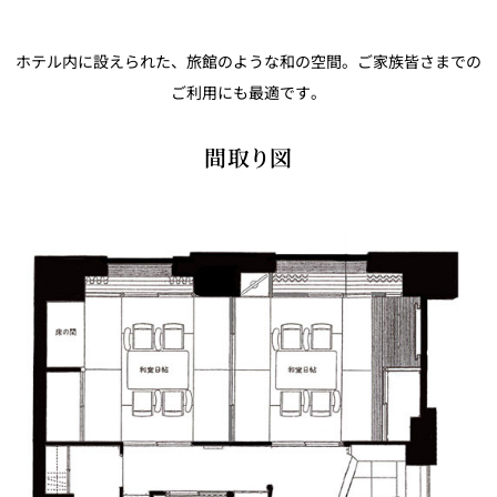
鉄板焼
ホテル内に設えられた、旅館のような和の空間。ご家族皆さまでの
欅
Sky Salon 欅
ご利用にも最適です。
スイーツ
間取り図
パティスリー
SATSUKI
ラウンジ・バー
レス
ベイコートカ
トラ
ザ・ラウンジ
フェ
ン＆
ガーデンレストラン
バー
Shell the
Garden＜期間
限定＞
ルームサービス
ルームサービ
ス