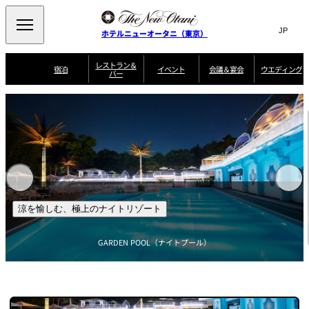
Search
言
サ
ホテルニューオータニ（東京）
語
イ
切
り
ト
JP
レストラン＆
(日本語)
宿泊
イベント
会議＆宴会
ウエディング
バー
替
内
EN
(English)
え
ご案内
メ
検
Select Language
▼
会
ニ
索
ュ
グゼクティブハ
ニューオータニ・
ウエディングスタ
議
ザ・メイン
宴会場一覧
スイートのご案内
プラン一覧
コンセ
MIC
ウス 禅
ガーデンタワー
イル
ー
窓
ご家族で楽し
＆
ソムリエ
個室のご案内
む小個室
を
ウ
宴
を
開
ビュッフェ
エ
会
客室一覧
宿泊プラン一覧
サービスガイド
宴会ご予約・お問
ルームサービス
閉
開
披露宴
料理・ケ
デ
合せフォーム
閉
ィ
VIEW & DINING
タワーレスト
ガーデンラウ
トレーダーヴ
ン
テルニューオー
宿泊者限定
THE SKY
ラン
ンジ
ィックス 東京
誕生日や記念日の
ニ サービスア
ディナ ーご優待
SUPER-
朝食のご案内
グ
涼を愉しむ、極上のナイトリゾート
お祝いに
ムービー
パートメント
のご案内
TOKYO WE
スイーツ
GARDEN POOL（ナイトプール）
ホテルへのアクセ
ス
パティスリー
ピエール・エ
SATSUKI
ルメ・パリ
西洋料理