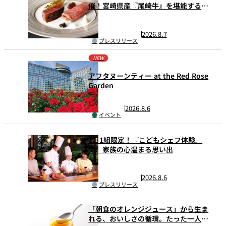
催！宮崎県産『尾崎牛』を堪能する一
夜限りのプレミアムなグルメイベン
ト。
2026.8.7
プレスリリース
NEW
アフタヌーンティー at the Red Rose
Garden
2026.8.6
イベント
1日1組限定！『こどもシェフ体験』
で、家族の心温まる思い出
2026.8.6
プレスリリース
「朝食のオレンジジュース」から生ま
れる、おいしさの循環。たった一人の