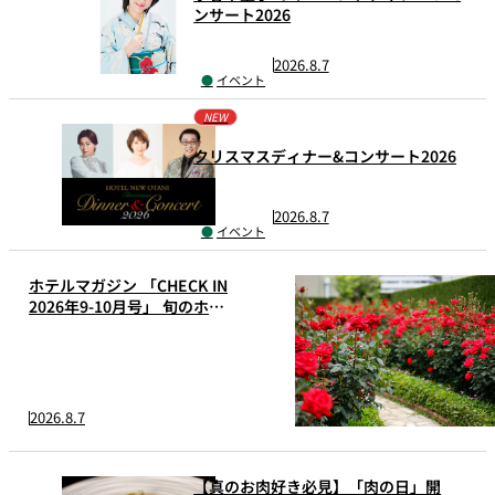
れ
バー
ンサート2026
ルームサービス
2026.8.7
イベント
ルームサービ
ス
NEW
クリスマスディナー&コンサート2026
2026.8.7
イベント
ホテルマガジン 「CHECK IN
2026年9-10月号」 旬のホテ
ル情報をお届け
2026.8.7
【真のお肉好き必見】「肉の日」開