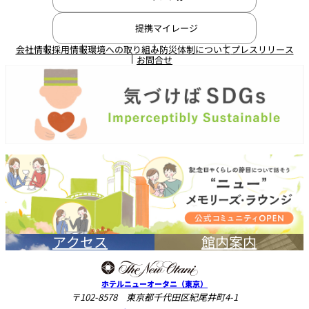
提携マイレージ
会社情報
採用情報
環境への取り組み
防災体制について
プレスリリース
お問合せ
アクセス
館内案内
ホテルニューオータニ（東京）
〒102-8578 東京都千代田区紀尾井町4-1