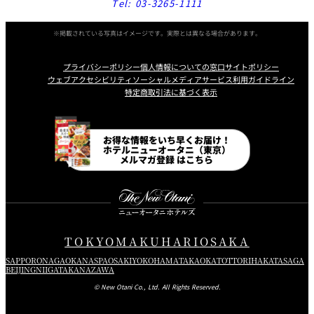
Tel:
03-3265-1111
※掲載されている写真はイメージです。実際とは異なる場合があります。
プライバシーポリシー
個人情報についての窓口
サイトポリシー
ウェブアクセシビリティ
ソーシャルメディアサービス利用ガイドライン
特定商取引法に基づく表示
Instagram
Facebook
Line
Youtube
お得な情報をいち早くお届け！
ホテルニューオータニ（東京）
メルマガ登録 はこちら
TOKYO
MAKUHARI
OSAKA
SAPPORO
NAGAOKA
NASPA
OSAKI
YOKOHAMA
TAKAOKA
TOTTORI
HAKATA
SAGA
BEIJING
NIIGATA
KANAZAWA
© New Otani Co., Ltd. All Rights Reserved.