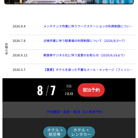
トゥールダル
トレーダーヴ
ベッラ・ヴィ
ガンシップ
ジャン 東京
ィックス 東京
スタ
オーバカナル
2026.8.4
メンテナンス作業に伴うワークステーションの利用制限について
中国料理
（2026/8/10〜11）
2026.7.8
点検作業に伴う駐車場の利用制限について（2026/8/3〜7）
お知らせ
大観苑＜
TAIKAN EN＞
2026.6.12
朝食券デジタル化に伴う変更のお知らせ（2026/6/16より）
鉄板焼/ステーキ
2026.5.7
【重要】ホテルを装った不審なメール・メッセージ（フィッシン
グ詐欺）にご注意ください
石心亭＜
清泉亭＜
リブルーム
もみじ亭
SEKISHIN-TEI＞
SEISEN-TEI＞
8
7
日本料理
宿
宿泊予約
泊
レス
予
トラ
約
千羽鶴＜
KATO'S DINING
麺処
紀尾井 なだ万
検
SENBAZURU＞
& BAR
NAKAJIMA
ン＆
予約確認・変更・取消
法人専用予約
索
バー
サ
イ
なだ万本店 山
ト
茶花荘＜
ホテル +
ホテル +
紀尾井町 藍泉
岡半＜
へ
SAZANKA-SO
天婦羅 ほり川
＜RANSEN＞
OKAHAN＞
航空券
レンタカー
＞