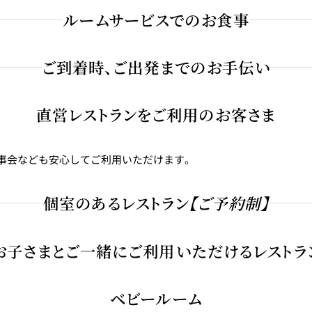
20～130cm目安、小学校低学年向け ※着丈約85cm）
ルームサービスでのお食事
ご到着時、ご出発までのお手伝い
子さま向けのセットメニューや、記念日におすすめのアニバーサリ
けください。
直営レストランをご利用のお客さま
からベルデスクまでご連絡ください。また、チェックイン前や、チ
事会なども安心してご利用いただけます。
個室のあるレストラン
【ご予約制】
子さまのご利用時は、けがや事故防止のため、お子さまから目を離
お子さまとご一緒にご利用いただけるレストラ
 17階）
ベビールーム
ィ階）