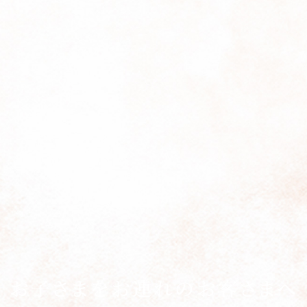
東
トレーダーヴィックス
ベッラ・ヴ
東京
N＞
石心亭＜SEKISHIN-TEI
清泉亭＜SEISEN
＞
U
KATO'S DINING &
麺処 NAKAJ
お子さまをお連れのお客さまへ
BAR