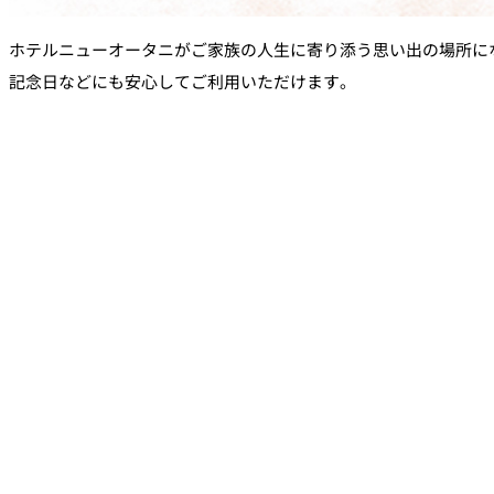
なだ万本店 山茶花荘
ホテルニューオータニがご家族の人生に寄り添う思い出の場所に
SAZANKA-SO＞
記念日などにも安心してご利用いただけます。
久兵衛（ザ・メイン
KYUBEY＞
にいづ
カフェ・ラウンジ
SATSUKI
カフェ ラ ミル
バー
バー カプリ