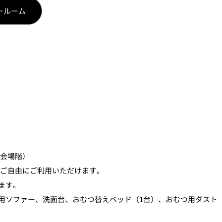
ールーム
料亭「千羽鶴」、日本料理「KATO’S DINING &
宴会場階）
00。ご自由にご利用いただけます。
ます。
用ソファー、洗面台、おむつ替えベッド（1台）、おむつ用ダスト