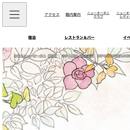
ニューオータニ
ニューオ
アクセス
館内案内
クラブ
レディ
宿泊
レストラン＆バー
イ
ご案内
ホテルニューオータニ（東京）
ホテル施設・館内案内
お子さまをお連れのお
エグゼクティブハウ
ウエディングスタイ
宴会場一覧
禅
ソムリエ
会議＆宴会
ビュッフェ
宴会ご予約・お問合
披露宴
宿泊
客室一覧
ォーム
ウエディング
VIEW & DINING TH
ムービー
SKY
ホテルニューオータ
サービスアパートメ
スイーツ
ホテルへのアクセ
パティスリーSATSU