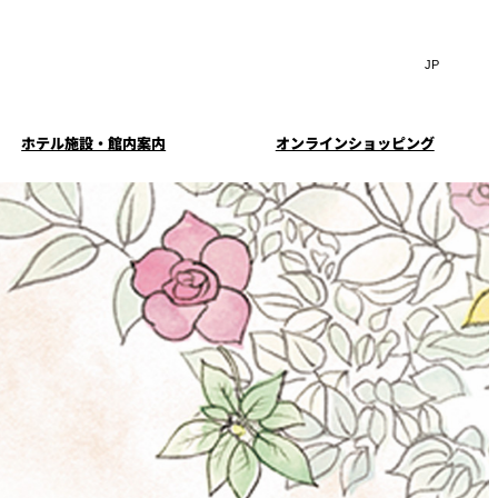
Search
言
サ
語
イ
切
ト
り
JP
(日本語)
替
ホテル施設・館内案内
オンラインショッピング
内
え
EN
(English)
検
メ
ニ
Select Language
▼
索
ュ
窓
ー
・ガーデ
案内
お料理・お飲物のご案内
スイートのご案内
挙式
を
を
ー
む小個室
開
開
閉
ウエディングストーリー
閉
イド
ルームサービス
ウンジ
トレーダーヴィックス
求
お問合せ
東京
定
誕生日や記念日のお祝い
待のご案
に