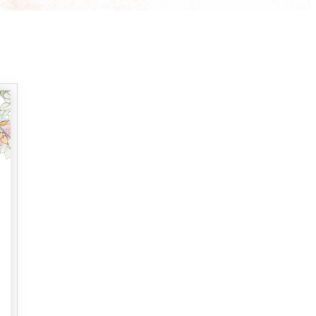
泉＜
岡半＜OKAHAN＞
＞
富＜
ふみぜん
I＞
T
ペシャワール
FFEE
プールサイドダイニング
OUTRIGGER
R
KATO'S DINING &
BAR