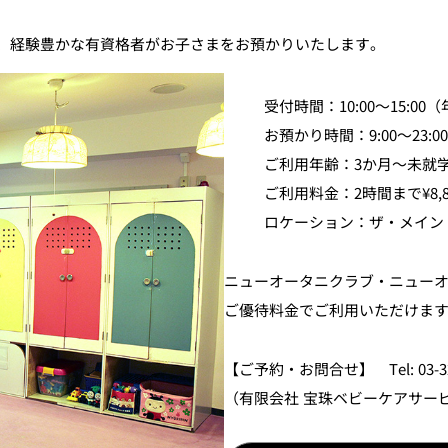
すいメニューをご用意しています。詳細は店舗へお問い合わせくだ
、経験豊かな有資格者がお子さまをお預かりいたします。
ガーデンタワー 4階）
 17階）
ー 40階）
★
まもご利用いただけます。平日はお問い合わせください。）
受付時間：10:00～15:
がございます。
詳しくはこちら
お預かり時間：9:00～23:00
ご利用年齢：3か月～未就
ィ階）
★
ご利用料金：2時間まで¥8,80
ロケーション：ザ・メイン 
）
★
※椅子はなし
ニューオータニクラブ・ニュー
ロビィ階）
★
ご優待料金でご利用いただけま
）
★
【ご予約・お問合せ】 Tel: 03-
（有限会社 宝珠ベビーケアサー
せていただきますので、ご相談ください。