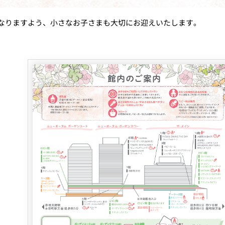
＜
天婦羅 ほり川
紀尾井町 藍
なりますよう、小さなお子さまも大切にお迎えいたします。
RANSEN
）＜
久兵衛（ガーデンタワ
つきじ鈴
ー）＜KYUBEY＞
SUZUTOM
ガーデンラウンジ
トムCA
ミルクホール
TULLY'S CO
タワー・カフェ
SKY BA