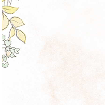
西洋料理
トゥールダルジャン 
京
オーバカナル
中国料理
大観苑＜TAIKAN E
鉄板焼/ステーキ
リブルーム
日本料理
レストラン＆
バー
千羽鶴＜SENBAZUR
＞