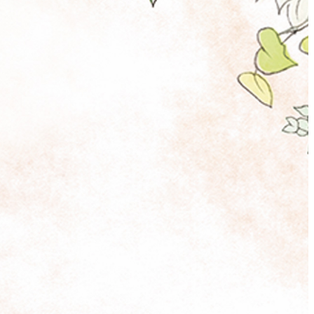
ィスタ
ガンシップ
-TEI＞
もみじ亭
IMA
紀尾井 なだ万