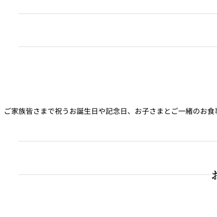
（小：100～110cm目安、幼児向け ※着丈約75cm、中：1
電気ポットまたはケトル
スリッパ（21cm）
加湿器・空気清浄機（一部部屋タイプのみ）
お子さま用歯ブラシ
客室でゆったりと安心してお食事をお楽しみいただけるよう、お
おむつ用ゴミ箱
の温めも承ります。
体温計
＊
市販の食品のみお預かりしての温めも承ります。係へお申し付
お子さま用補助便座
ご出発の際も、お荷物のお手伝いをさせていただきます。お部屋
お子さま用踏み台
混雑時などお時間をいただく場合がございます。
絵本
ご家族皆さまで祝うお誕生日や記念日、お子さまとご一緒のお食
DVDデッキ
ルームサービスのメニューはこちら
ブルーレイデッキ
ベッドガード（1歳6か月以上～5歳未満）
ベビーベッド（1歳6か月まで）※つかまり立ちをされるお
ルームサービスのアニバーサリーケーキはこちら
西洋料理「
ベッラ・ヴィスタ
」（ガーデンタワー 40階）
ビュッフェ&バー「
VIEW & DINING THE SKY
」（ザ・メイン
備品には数に限りがございます。あらかじめご了承ください。
料亭「
千羽鶴
」（ガーデンコート ロビィ階）
お子さま椅子や食器をご用意しております。
日本料理「
KATO’S DINING & BAR
」（ガーデンコート ロビ