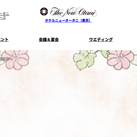
ータニ
ース
ホテルニューオータニ（東京）
ベント
会議＆宴会
ウエディング
客さまへ
ス
ル
ザ・メイン
プラン一覧
コンセプト
ニューオータニ
MICEのご
フェア
ンタワ
個室のご案内
ご家族で楽し
せフ
料理・ケーキ
プラン
宿泊プラン一覧
サービスガ
E
タワーレストラン
ガーデンラ
SUPER-VIEW TOKYO
資料請
ニ
朝食のご案内
WEDDING
宿泊者限
ント
ディナ ーご優
内
ス
KI
ピエール・エルメ・パリ