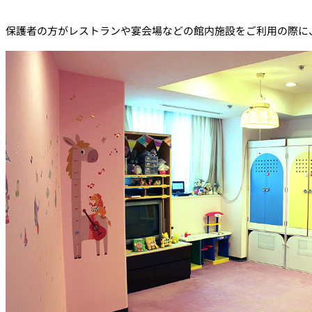
★マーク
のレストランは、お子さまメニューやお子さまも食べや
中国料理「
大観苑
」（ザ・メイン 16階）
保護者の方がレストランや宴会場などの館内施設をご利用の際に
インターナショナル料理「
トレーダーヴィックス 東京
」（
ビュッフェ&バー「
VIEW & DINING THE SKY
」（ザ・メイン
ビュッフェレストラン「
タワーレストラン
」（ガーデンタワ
個室は年齢制限なし。（但し、千羽鶴は土・日・祝日のみ13歳未満のお子さ
中国料理「
大観苑
」(ザ・メイン 16階)
★
個室は有料です。ニューオータニクラブ（NOC）会員のお客さまはご優待特典
料亭「
千羽鶴
」（ガーデンコート ロビィ階）
★
日本料理「
KATO’S DINING & BAR
」（ガーデンコート ロビ
麺処「
麺処NAKAJIMA
」（ガーデンタワー ロビィ階）
★
ステーキハウス「
リブルーム
」（ザ・メイン アーケード階
鉄板焼「
石心亭
」「
清泉亭
」「
もみじ亭
」（日本庭園内）
ティー&カクテル「
ガーデンラウンジ
」（ガーデンタワー 
オールデイダイニング「
SATSUKI
」（ザ・メイン ロビィ階
アレルギーの対応
安心してお食事をお楽しみいただけますよう、できる限り対応さ