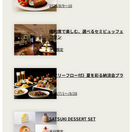
2026/8/9～16
確約席で楽しむ、選べるセミビュッフェ
プラン
平日限定
《フリーフロー付》夏を彩る納涼会プラ
ン
2026/7/1～/8/28
SATSUKI DESSERT SET
平日限定