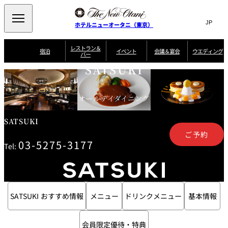
Search
言
サ
ホテルニューオータニ（東京）
語
イ
切
り
ト
JP
レストラン＆
(日本語)
宿泊
イベント
会議＆宴会
ウエディング
バー
替
内
EN
(English)
え
SATSUKI
ご案内
メ
検
Select Language
▼
会
ニ
索
ュ
グゼクティブハ
ニューオータニ・
ウエディングスタ
議
ザ・メイン
宴会場一覧
スイートのご案内
プラン一覧
コンセ
MIC
ウス 禅
ガーデンタワー
イル
ー
窓
ご家族で楽し
オールデイダイニング
＆
ソムリエ
個室のご案内
む小個室
を
ウ
宴
を
開
ビュッフェ
エ
会
客室一覧
宿泊プラン一覧
サービスガイド
宴会ご予約・お問
ルームサービス
閉
開
SATSUKI
披露宴
料理・ケ
デ
合せフォーム
閉
ご予約
ィ
03-5275-3177
VIEW & DINING
タワーレスト
ガーデンラウ
トレーダーヴ
ン
テルニューオー
宿泊者限定
Tel:
THE SKY
ラン
ンジ
ィックス 東京
誕生日や記念日の
ニ サービスア
ディナ ーご優待
SUPER-
朝食のご案内
グ
お祝いに
ムービー
パートメント
のご案内
TOKYO WE
スイーツ
ホテルへのアクセ
ス
パティスリー
ピエール・エ
SATSUKI おすすめ情報
メニュー
ドリンクメニュー
基本情報
SATSUKI
ルメ・パリ
西洋料理
会員限定優待・特典