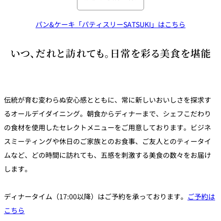
トゥールダル
トレーダーヴ
ベッラ・ヴィ
ガンシップ
ジャン 東京
ィックス 東京
スタ
パン&ケーキ「パティスリーSATSUKI」はこちら
オーバカナル
いつ、だれと訪れても。日常を彩る美食を堪能
中国料理
大観苑＜
TAIKAN EN＞
鉄板焼/ステーキ
伝統が育む変わらぬ安心感とともに、常に新しいおいしさを探求す
るオールデイダイニング。朝食からディナーまで、シェフこだわり
石心亭＜
清泉亭＜
の食材を使用したセレクトメニューをご用意しております。ビジネ
リブルーム
もみじ亭
SEKISHIN-TEI＞
SEISEN-TEI＞
スミーティングや休日のご家族とのお食事、ご友人とのティータイ
日本料理
ムなど、どの時間に訪れても、五感を刺激する美食の数々をお届け
レス
トラ
します。
千羽鶴＜
KATO'S DINING
麺処
紀尾井 なだ万
SENBAZURU＞
& BAR
NAKAJIMA
ン＆
バー
ディナータイム（17:00以降）はご予約を承っております。
ご予約は
なだ万本店 山
茶花荘＜
紀尾井町 藍泉
岡半＜
こちら
SAZANKA-SO
天婦羅 ほり川
＜RANSEN＞
OKAHAN＞
＞