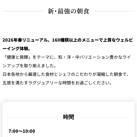
新・最強の朝食
久兵衛（ザ・
久兵衛（ガー
つきじ鈴富＜
メイン）＜
デンタワー）
ふみぜん
SUZUTOMI＞
KYUBEY＞
＜KYUBEY＞
にいづ
2026年春リニューアル。160種類以上のメニューで上質なウェルビ
カフェ・ラウンジ
ーイング体験。
「健康と発酵」をテーマに、和・洋・中バリエーション豊かなライ
ガーデンラウ
SATSUKI
トムCAT
ペシャワール
ンジ
ンアップを取り揃えました。
日本各地から厳選した食材とシェフのこだわりが凝縮した朝食で、
プールサイド
TULLY'S
五感を満たすラグジュアリーな時間をお過ごしください。
ダイニング
カフェ ラ ミル
ミルクホール
COFFEE
OUTRIGGER
バー
タワー・カフ
KATO'S DINING
バー カプリ
SKY BAR
ェ
& BAR
時間
トレーダーヴ
7:00～10:00
ィックス 東京
RANSEN はな
ボートハウス