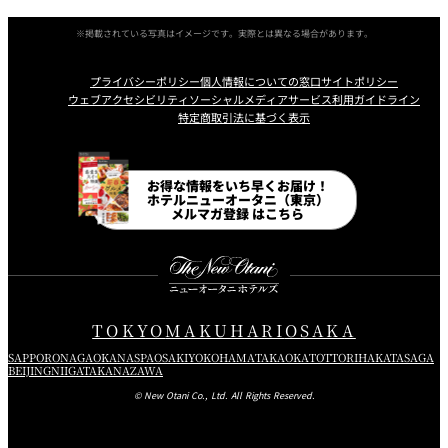
※掲載されている写真はイメージです。実際とは異なる場合があります。
プライバシーポリシー
個人情報についての窓口
サイトポリシー
ウェブアクセシビリティ
ソーシャルメディアサービス利用ガイドライン
特定商取引法に基づく表示
Instagram
Facebook
Line
Youtube
お得な情報をいち早くお届け！
ホテルニューオータニ（東京）
メルマガ登録 はこちら
TOKYO
MAKUHARI
OSAKA
SAPPORO
NAGAOKA
NASPA
OSAKI
YOKOHAMA
TAKAOKA
TOTTORI
HAKATA
SAGA
BEIJING
NIIGATA
KANAZAWA
© New Otani Co., Ltd. All Rights Reserved.