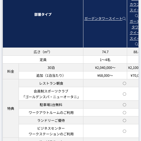
カウン
スイー
部屋タイプ
ガーデンタワースイート
ガーデ
タワ
クイー
スイー
広さ（m²）
74.7
88.4
定員
1～4名
30泊
¥2,040,000～
¥2,100,
料金
追加（1泊当たり）
¥68,000～
¥70,00
レストラン朝食
○
会員制スポーツクラブ
○
「ゴールデンスパ・ニューオータニ」
駐車場1台無料
○
特典
ワークアウトルームのご利用
○
ランドリーご優待
○
ビジネスセンター
○
ワークステーションのご利用