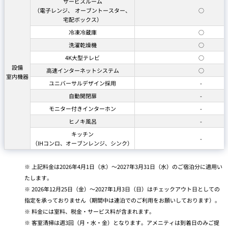
サービスルーム
（電子レンジ、 オーブントースター、
○
宅配ボックス）
冷凍冷蔵庫
○
洗濯乾燥機
○
4K大型テレビ
○
設備
高速インターネットシステム
○
室内機器
ユニバーサルデザイン採用
-
自動開閉扉
-
モニター付きインターホン
-
ヒノキ風呂
-
キッチン
-
（IHコンロ、オーブンレンジ、シンク）
上記料金は2026年4月1日（水）～2027年3月31日（水）のご宿泊分に適用い
たします。
2026年12月25日（金）～2027年1月3日（日）はチェックアウト日としての
指定を承っておりません（期間中は連泊でのご利用をお願いしております）。
料金には室料、税金・サービス料が含まれます。
客室清掃は週3回（月・水・金）となります。アメニティは到着日のみご提