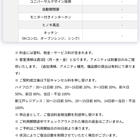
ユニバーサルデザイン採用
-
自動開閉扉
-
モニター付きインターホン
-
ヒノキ風呂
-
キッチン
-
（IHコンロ、オーブンレンジ、シンク）
料金には室料、税金・サービス料が含まれます。
客室清掃は週3回（月・水・金）となります。アメニティは到着日のみご提
供いたします。（追加清掃、アメニティ補充、備品類の貸出は有料にて承りま
す）
ご契約成立後は下記キャンセル料を申し受けます。
ハイフロア：30～21日前 10%、20～10日前 20%、9～3日前 30%、前々日
50%、前日 80%、当日・不泊 100%
新江戸レジデンス：30～21日前 50%、20～15日前 80%、14日前～当日・不泊
100%
申込金として、ご宿泊料金相当額を別途申し受けます。
ご利用期間途中でチェックアウトされた場合の返金はございません。
ご予約はご利用開始日の90日前より承ります。
状況によりご宿泊日数を制限させていただく場合がございます。