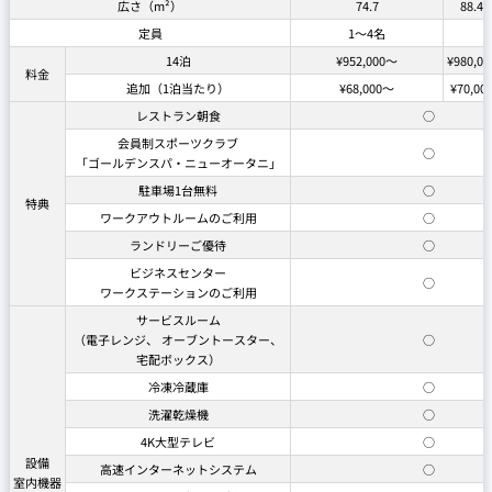
広さ（m²）
74.7
88.4
定員
1～4名
14泊
¥952,000～
¥980,00
料金
追加（1泊当たり）
¥68,000～
¥70,00
レストラン朝食
○
会員制スポーツクラブ
○
「ゴールデンスパ・ニューオータニ」
駐車場1台無料
○
特典
ワークアウトルームのご利用
○
ランドリーご優待
○
ビジネスセンター
○
ワークステーションのご利用
サービスルーム
（電子レンジ、 オーブントースター、
○
宅配ボックス）
冷凍冷蔵庫
○
洗濯乾燥機
○
4K大型テレビ
○
設備
高速インターネットシステム
○
室内機器