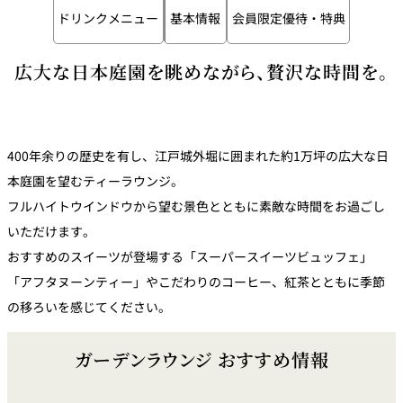
トゥールダル
トレーダーヴ
ベッラ・ヴィ
ドリンクメニュー
基本情報
会員限定優待・特典
ガンシップ
ジャン 東京
ィックス 東京
スタ
広大な日本庭園を眺めながら、贅沢な時間を。
オーバカナル
中国料理
大観苑＜
TAIKAN EN＞
400年余りの歴史を有し、江戸城外堀に囲まれた約1万坪の広大な日
鉄板焼/ステーキ
本庭園を望むティーラウンジ。
フルハイトウインドウから望む景色とともに素敵な時間をお過ごし
石心亭＜
清泉亭＜
いただけます。
リブルーム
もみじ亭
SEKISHIN-TEI＞
SEISEN-TEI＞
おすすめのスイーツが登場する「スーパースイーツビュッフェ」
日本料理
「アフタヌーンティー」やこだわりのコーヒー、紅茶とともに季節
レス
トラ
の移ろいを感じてください。
千羽鶴＜
KATO'S DINING
麺処
紀尾井 なだ万
SENBAZURU＞
& BAR
NAKAJIMA
ン＆
バー
ガーデンラウンジ おすすめ情報
なだ万本店 山
茶花荘＜
紀尾井町 藍泉
岡半＜
SAZANKA-SO
天婦羅 ほり川
＜RANSEN＞
OKAHAN＞
＞