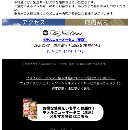
料金には、別途サービス料を加算させていただきます。
食材によるアレルギーのあるお客さまは、あらかじめ係にお申しつけくださ
い。
食材の入荷状況によりメニュー内容が変更になる場合がございます。
アクセス
館内案内
ホテルニューオータニ（東京）
〒102-8578 東京都千代田区紀尾井町4-1
Tel:
03-3265-1111
※掲載されている写真はイメージです。実際とは異なる場合があります。
プライバシーポリシー
個人情報についての窓口
サイトポリシー
ウェブアクセシビリティ
ソーシャルメディアサービス利用ガイドライン
特定商取引法に基づく表示
Instagram
Facebook
Line
Youtube
お得な情報をいち早くお届け！
ホテルニューオータニ（東京）
メルマガ登録 はこちら