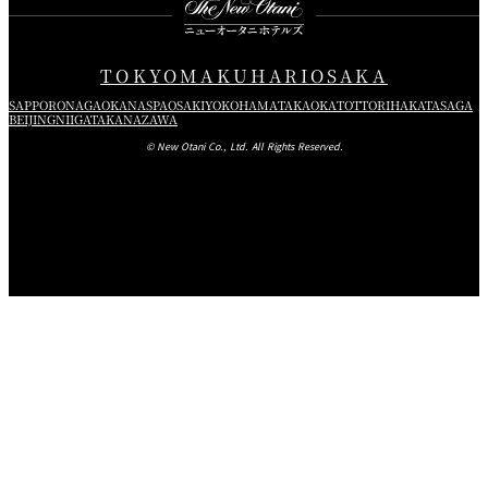
TOKYO
MAKUHARI
OSAKA
SAPPORO
NAGAOKA
NASPA
OSAKI
YOKOHAMA
TAKAOKA
TOTTORI
HAKATA
SAGA
BEIJING
NIIGATA
KANAZAWA
© New Otani Co., Ltd. All Rights Reserved.