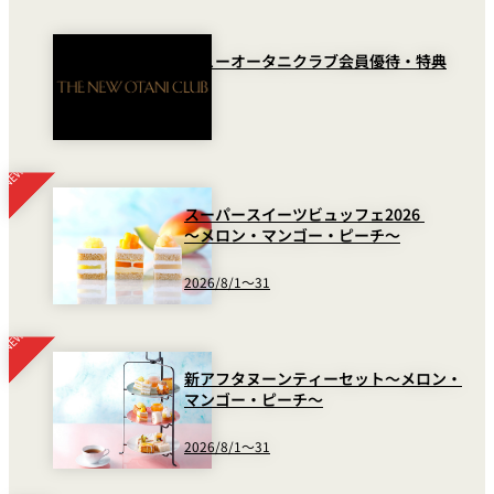
久兵衛（ザ・
久兵衛（ガー
つきじ鈴富＜
メイン）＜
デンタワー）
ニューオータニクラブ会員優待・特典
ふみぜん
SUZUTOMI＞
KYUBEY＞
＜KYUBEY＞
にいづ
カフェ・ラウンジ
スーパースイーツビュッフェ2026
ガーデンラウ
SATSUKI
トムCAT
ペシャワール
ンジ
～メロン・マンゴー・ピーチ～
2026/8/1～31
プールサイド
TULLY'S
ダイニング
カフェ ラ ミル
ミルクホール
COFFEE
OUTRIGGER
バー
新アフタヌーンティーセット～メロン・
マンゴー・ピーチ～
タワー・カフ
KATO'S DINING
バー カプリ
SKY BAR
ェ
& BAR
2026/8/1～31
トレーダーヴ
ィックス 東京
RANSEN はな
ボートハウス