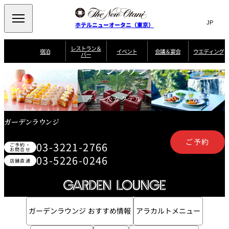
Search
言
サ
ホテルニューオータニ（東京）
語
イ
切
り
ト
JP
レストラン＆
(日本語)
宿泊
イベント
会議＆宴会
ウエディング
バー
替
内
EN
(English)
え
ガーデンラウンジ
ご案内
メ
検
Select Language
▼
会
ニ
索
ュ
グゼクティブハ
ニューオータニ・
ウエディングスタ
議
ザ・メイン
宴会場一覧
スイートのご案内
プラン一覧
コンセ
MIC
ウス 禅
ガーデンタワー
イル
ー
窓
ご家族で楽し
ティー＆カクテル
＆
ソムリエ
個室のご案内
む小個室
を
ウ
宴
を
開
ビュッフェ
エ
会
客室一覧
宿泊プラン一覧
サービスガイド
宴会ご予約・お問
ルームサービス
閉
開
ガーデンラウンジ
披露宴
料理・ケ
デ
合せフォーム
閉
ィ
ご予約
VIEW & DINING
タワーレスト
ガーデンラウ
トレーダーヴ
03-3221-2766
ン
テルニューオー
宿泊者限定
ご予約・
THE SKY
ラン
ンジ
ィックス 東京
誕生日や記念日の
お問合せ
ニ サービスア
ディナ ーご優待
SUPER-
朝食のご案内
グ
お祝いに
ムービー
03-5226-0246
パートメント
のご案内
TOKYO WE
店舗直通
スイーツ
ホテルへのアクセ
ス
パティスリー
ピエール・エ
SATSUKI
ルメ・パリ
西洋料理
ガーデンラウンジ おすすめ情報
アラカルトメニュー