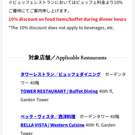
※ビュッフェレストランにおいてはビュッフェ料金より10%
ご優待にてご案内申し上げます。
久兵衛（ザ・
久兵衛（ガー
つきじ鈴富＜
メイン）＜
デンタワー）
ふみぜん
10% discount on food items/buffet during dinner hours
SUZUTOMI＞
KYUBEY＞
＜KYUBEY＞
*The 10% discount does not apply to beverages, etc.
にいづ
カフェ・ラウンジ
対象店舗／Applicable Restaurants
ガーデンラウ
SATSUKI
トムCAT
ペシャワール
ンジ
タワーレストラン／ビュッフェダイニング
ガーデンタ
プールサイド
TULLY'S
ダイニング
ワー 40階
カフェ ラ ミル
ミルクホール
COFFEE
OUTRIGGER
TOWER RESTAURANT / Buffet Dining
40th fl,
バー
Garden Tower
タワー・カフ
KATO'S DINING
バー カプリ
SKY BAR
ェ
& BAR
ベッラ・ヴィスタ／西洋料理
ガーデンタワー 40階
BELLA VISTA / Western Cuisine
40th fl, Garden
トレーダーヴ
ィックス 東京
Tower
RANSEN はな
ボートハウス