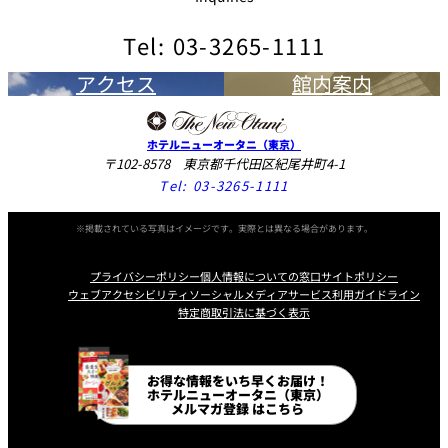
Tel: 03-3265-1111
アクセス
館内案内
ホテルニューオータニ（東京）
〒102-8578 東京都千代田区紀尾井町4-1
Tel:
03-3265-1111
※掲載されている写真はイメージです。実際とは異なる場合があります。
プライバシーポリシー
個人情報についての窓口
サイトポリシー
ウェブアクセシビリティ
ソーシャルメディアサービス利用ガイドライン
特定商取引法に基づく表示
Instagram
Facebook
Line
Youtube
お得な情報をいち早くお届け！
ホテルニューオータニ（東京）
メルマガ登録 はこちら