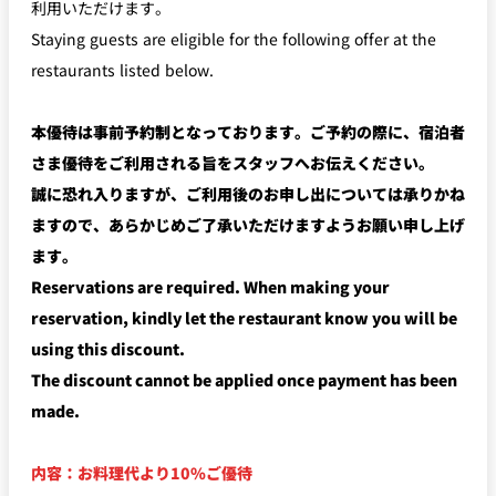
利用いただけます。
トゥールダル
トレーダーヴ
ベッラ・ヴィ
ガンシップ
ジャン 東京
ィックス 東京
スタ
Staying guests are eligible for the following offer at the
restaurants listed below.
オーバカナル
中国料理
本優待は事前予約制となっております。ご予約の際に、宿泊者
さま優待をご利用される旨をスタッフへお伝えください。
大観苑＜
TAIKAN EN＞
誠に恐れ入りますが、ご利用後のお申し出については承りかね
鉄板焼/ステーキ
ますので、あらかじめご了承いただけますようお願い申し上げ
ます。
石心亭＜
清泉亭＜
Reservations are required. When making your
リブルーム
もみじ亭
SEKISHIN-TEI＞
SEISEN-TEI＞
reservation, kindly let the restaurant know you will be
日本料理
using this discount.
レス
トラ
The discount cannot be applied once payment has been
千羽鶴＜
KATO'S DINING
麺処
紀尾井 なだ万
SENBAZURU＞
& BAR
NAKAJIMA
ン＆
made.
バー
なだ万本店 山
茶花荘＜
紀尾井町 藍泉
岡半＜
内容：お料理代より10%ご優待
SAZANKA-SO
天婦羅 ほり川
＜RANSEN＞
OKAHAN＞
＞