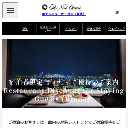
Search
言
サ
ホテルニューオータニ（東京）
語
イ
切
り
ト
JP
レストラン＆
(日本語)
宿泊
イベント
会議＆宴会
ウエディング
バー
替
内
EN
(English)
え
ご案内
メ
検
Select Language
▼
会
ニ
索
ュ
グゼクティブハ
ニューオータニ・
ウエディングスタ
議
ザ・メイン
宴会場一覧
スイートのご案内
プラン一覧
コンセ
MIC
ウス 禅
ガーデンタワー
イル
ー
窓
ご家族で楽し
＆
ソムリエ
個室のご案内
む小個室
を
ウ
宴
を
開
ビュッフェ
エ
会
客室一覧
宿泊プラン一覧
サービスガイド
宴会ご予約・お問
ルームサービス
閉
開
披露宴
料理・ケ
デ
合せフォーム
閉
ィ
宿泊者限定 ディナ ーご優待のご案内
VIEW & DINING
タワーレスト
ガーデンラウ
トレーダーヴ
ン
テルニューオー
宿泊者限定
THE SKY
ラン
ンジ
ィックス 東京
誕生日や記念日の
ニ サービスア
ディナ ーご優待
SUPER-
朝食のご案内
グ
お祝いに
ムービー
Restaurant Discount for Staying
パートメント
のご案内
TOKYO WE
スイーツ
Guests (Dinner)
ホテルへのアクセ
ス
パティスリー
ピエール・エ
SATSUKI
ルメ・パリ
西洋料理
ご宿泊のお客さまは、館内の対象レストランでご宿泊優待をご