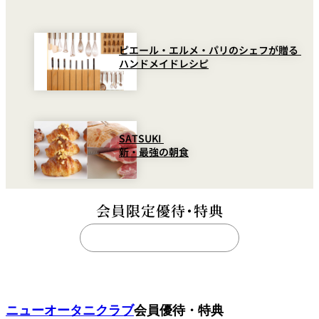
ピエール・エルメ・パリのシェフが贈る
ハンドメイドレシピ
SATSUKI
新・最強の朝食
会員限定優待・特典
THE
NEW
OTANI
CLUB
ニューオータニクラブ
会員優待・特典