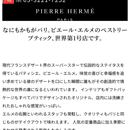
Tel:
ご予約
トゥールダル
トレーダーヴ
ベッラ・ヴィ
ガンシップ
ジャン 東京
ィックス 東京
スタ
オーバカナル
なにもかもがパリ。ピエール・エルメのペストリー
中国料理
ブティック、世界第1号店です。
大観苑＜
TAIKAN EN＞
鉄板焼/ステーキ
現代フランスデザート界のスーパースターで伝説的なステイタスを
石心亭＜
清泉亭＜
得ているパティシエ、ピエール・エルメ。味覚の喜びと幸福感を追
リブルーム
もみじ亭
SEKISHIN-TEI＞
SEISEN-TEI＞
い求めている彼のデザートを口にした瞬間に誰もがその創造的で情
日本料理
熱的な世界の虜になるといわれています。 インテリアもギフトパッ
レス
ケージもすべてパリでデザインされたオリジナル、店内には洗練さ
トラ
千羽鶴＜
KATO'S DINING
麺処
紀尾井 なだ万
SENBAZURU＞
& BAR
NAKAJIMA
ン＆
れたおしゃれな感覚がいっぱい。
バー
エルメの右腕といわれるスタッフも常駐し、クオリティもパリと同
なだ万本店 山
茶花荘＜
じものがテイクアウトで味わえます。 人気の定番商品に加え季節に
紀尾井町 藍泉
岡半＜
SAZANKA-SO
天婦羅 ほり川
＜RANSEN＞
OKAHAN＞
＞