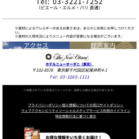
Tel: 03-3221-7252
（ピエール・エルメ・パリ 直通）
食材によるアレルギーのあるお客さまは、あらかじめ係にお申しつけくださ
い。
食材の入荷状況によりメニュー内容が変更になる場合がございます。
アクセス
館内案内
ホテルニューオータニ（東京）
〒102-8578 東京都千代田区紀尾井町4-1
Tel:
03-3265-1111
※掲載されている写真はイメージです。実際とは異なる場合があります。
プライバシーポリシー
個人情報についての窓口
サイトポリシー
ウェブアクセシビリティ
ソーシャルメディアサービス利用ガイドライン
特定商取引法に基づく表示
Instagram
Facebook
Line
Youtube
お得な情報をいち早くお届け！