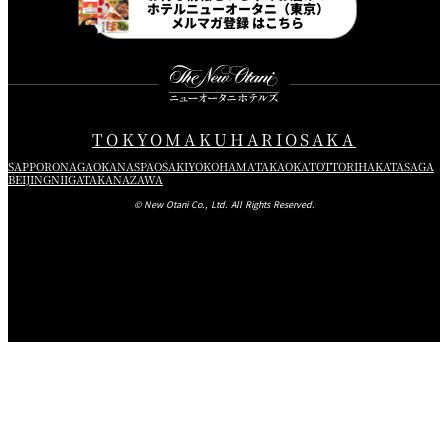
ホテルニューオータニ（東京）
メルマガ登録 はこちら
TOKYO
MAKUHARI
OSAKA
SAPPORO
NAGAOKA
NASPA
OSAKI
YOKOHAMA
TAKAOKA
TOTTORI
HAKATA
SAGA
BEIJING
NIIGATA
KANAZAWA
© New Otani Co., Ltd. All Rights Reserved.