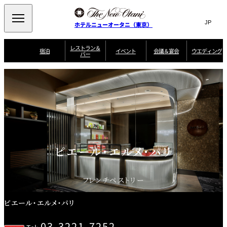
Search
言
サ
ホテルニューオータニ（東京）
語
イ
切
り
ト
JP
レストラン＆
(日本語)
宿泊
イベント
会議＆宴会
ウエディング
バー
替
内
EN
(English)
え
ご案内
メ
検
Select Language
▼
会
ニ
索
ュ
グゼクティブハ
ニューオータニ・
ウエディングスタ
議
ザ・メイン
宴会場一覧
スイートのご案内
プラン一覧
コンセ
MIC
ウス 禅
ガーデンタワー
イル
ー
窓
ご家族で楽し
＆
ソムリエ
個室のご案内
む小個室
を
ウ
宴
を
開
ビュッフェ
エ
会
客室一覧
宿泊プラン一覧
サービスガイド
宴会ご予約・お問
ルームサービス
閉
開
披露宴
料理・ケ
デ
合せフォーム
閉
ィ
VIEW & DINING
タワーレスト
ガーデンラウ
トレーダーヴ
ン
テルニューオー
宿泊者限定
ピエール・エルメ・パリ
THE SKY
ラン
ンジ
ィックス 東京
誕生日や記念日の
ニ サービスア
ディナ ーご優待
SUPER-
朝食のご案内
グ
お祝いに
ムービー
パートメント
のご案内
TOKYO WE
スイーツ
フレンチペストリー
ホテルへのアクセ
ス
パティスリー
ピエール・エ
SATSUKI
ルメ・パリ
ピエール・エルメ・パリ
西洋料理
03-3221-7252