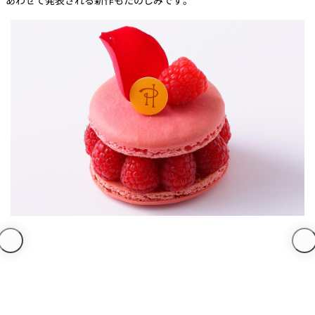
あわせて発表される新作もたのしみです。
久兵衛（ザ・
久兵衛（ガー
つきじ鈴富＜
メイン）＜
デンタワー）
ふみぜん
SUZUTOMI＞
KYUBEY＞
＜KYUBEY＞
にいづ
カフェ・ラウンジ
ガーデンラウ
SATSUKI
トムCAT
ペシャワール
ンジ
プールサイド
TULLY'S
ダイニング
カフェ ラ ミル
ミルクホール
COFFEE
OUTRIGGER
バー
タワー・カフ
KATO'S DINING
バー カプリ
SKY BAR
ェ
& BAR
トレーダーヴ
ィックス 東京
RANSEN はな
ボートハウス