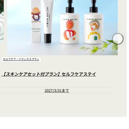
セルフケア・リラックスプラン
【スキンケアセット付プラン】
セルフケアステイ
2027/3/31まで