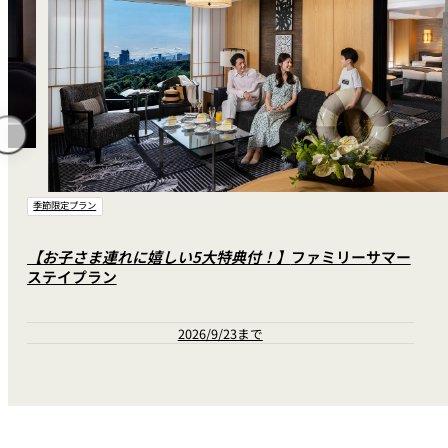
季節限定プラン
【お子さま連れに嬉しい5大特典付！】
ファミリーサマー
ステイプラン
2026/9/23まで