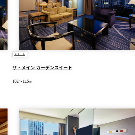
スイート
ザ・メイン ガーデンスイート
102～115㎡