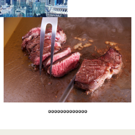
＜
天婦羅 ほり川
紀尾井町 藍
RANSEN
）＜
久兵衛（ガーデンタワ
つきじ鈴
ー）＜KYUBEY＞
SUZUTOM
ガーデンラウンジ
トムCA
ミルクホール
TULLY'S CO
タワー・カフェ
SKY BA