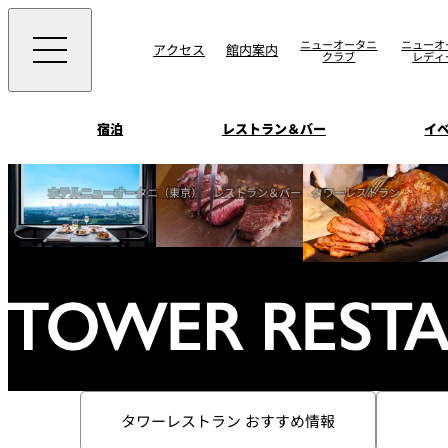
ニューオータニ
ニューオ
アクセス
館内案内
クラブ
レディ
宿泊
レストラン＆バー
イ
ご案内
ホテルニューオータニ（東京）
レストラン＆バー
タワーレストラン
エグゼクティブハウ
ウエディングスタイ
宴会場一覧
禅
ソムリエ
会議＆宴会
ビュッフェ
宴会ご予約・お問合
披露宴
宿泊
客室一覧
ォーム
ウエディング
VIEW & DINING TH
ムービー
SKY
ホテルニューオータ
サービスアパートメ
スイーツ
ホテルへのアクセ
タワーレストラン おすすめ情報
パティスリーSATSU