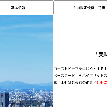
基本情報
会員限定優待・特典
東
トレーダーヴィックス
ベッラ・ヴ
東京
N＞
「美
ローストビーフをはじめとする
石心亭＜SEKISHIN-TEI
清泉亭＜SEISEN
ベースフード」をハイブリッド
＞
富士山も望む東京の絶景と
と
も
U
KATO'S DINING &
麺処 NAKAJ
BAR