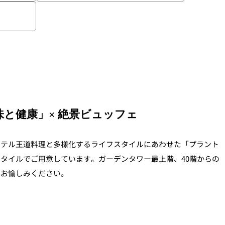
ィスタ
ガンシップ
味と健康」× 絶景ビュッフェ
ホテル王道料理と多様化するライフスタイルにあわせた「プラント
-TEI＞
もみじ亭
スタイルでご用意しています。
ガーデンタワー最上階、40階からの
に
お愉しみください。
IMA
紀尾井 なだ万