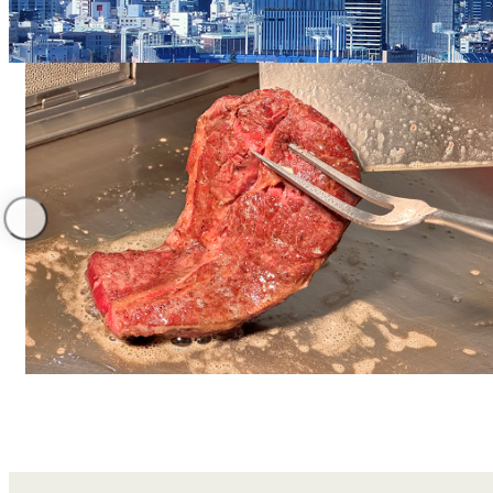
なだ万本店 山茶花荘
SAZANKA-SO＞
久兵衛（ザ・メイン
KYUBEY＞
にいづ
カフェ・ラウンジ
SATSUKI
カフェ ラ ミル
バー
バー カプリ