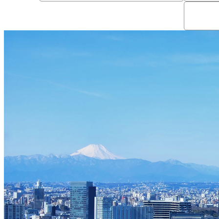
西洋料理
トゥールダルジャン 
京
オーバカナル
中国料理
大観苑＜TAIKAN E
鉄板焼/ステーキ
リブルーム
日本料理
レストラン＆
バー
千羽鶴＜SENBAZUR
＞