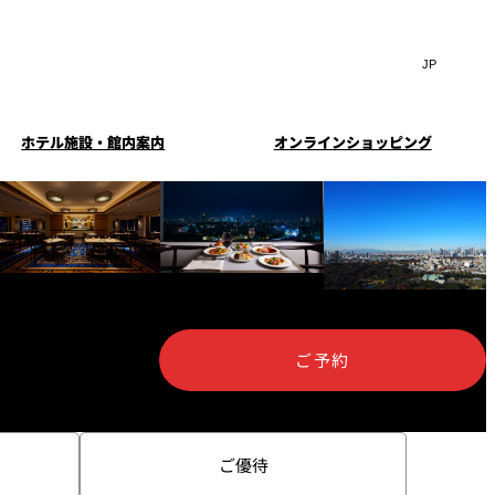
Search
言
サ
語
イ
切
ト
り
JP
(日本語)
替
ホテル施設・館内案内
オンラインショッピング
内
え
EN
(English)
検
メ
ニ
Select Language
▼
索
ュ
窓
ー
・ガーデ
案内
お料理・お飲物のご案内
スイートのご案内
挙式
を
を
ー
む小個室
開
開
閉
ウエディングストーリー
閉
イド
ルームサービス
ウンジ
トレーダーヴィックス
ご予約
求
お問合せ
東京
定
誕生日や記念日のお祝い
待のご案
に
ご優待