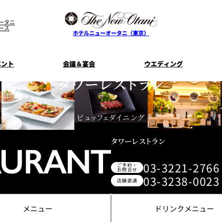
ータニ
ース
ホテルニューオータニ（東京）
ベント
会議＆宴会
ウエディング
タワーレストラン
ス
ル
ザ・メイン
プラン一覧
コンセプト
ニューオータニ
MICEのご
フェア
ンタワ
個室のご案内
ご家族で楽し
ビュッフェダイニング
せフ
料理・ケーキ
プラン
タワーレストラン
宿泊プラン一覧
サービスガ
E
タワーレストラン
ガーデンラ
SUPER-VIEW TOKYO
資料請
03-3221-2766
ご予約・
ニ
朝食のご案内
WEDDING
宿泊者限
お問合せ
ント
ディナ ーご優
03-3238-0023
店舗直通
内
ス
メニュー
ドリンクメニュー
KI
ピエール・エルメ・パリ