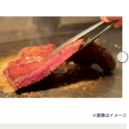
泉＜
岡半＜OKAHAN＞
＞
富＜
ふみぜん
I＞
T
ペシャワール
FFEE
プールサイドダイニング
OUTRIGGER
※画像はイメージ
R
KATO'S DINING &
BAR