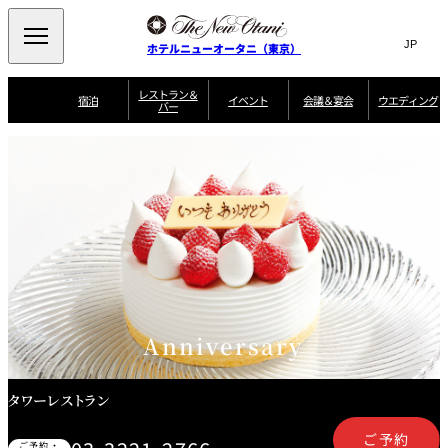
Search
言
サ
ホテルニューオータニ（東京）
語
イ
切
り
ト
JP
レストラン＆
(日本語)
宿泊
イベント
会議＆宴会
ウエディング
バー
替
内
EN
(English)
え
ご案内
メ
検
Select Language
▼
会
ニ
索
ュ
グゼクティブハ
ニューオータニ・
ウエディングスタ
議
ザ・メイン
宴会場一覧
スイートのご案内
プラン一覧
コンセ
MIC
ウス 禅
ガーデンタワー
イル
ー
窓
ご家族で楽し
＆
ソムリエ
個室のご案内
む小個室
を
ウ
宴
を
開
ビュッフェ
エ
会
客室一覧
宿泊プラン一覧
サービスガイド
宴会ご予約・お問
ルームサービス
閉
開
披露宴
料理・ケ
デ
合せフォーム
閉
ィ
VIEW & DINING
タワーレスト
ガーデンラウ
トレーダーヴ
ン
テルニューオー
宿泊者限定
THE SKY
ラン
ンジ
ィックス 東京
誕生日や記念日の
ニ サービスア
ディナ ーご優待
SUPER-
朝食のご案内
グ
お祝いに
ムービー
パートメント
のご案内
TOKYO WE
スイーツ
Anniversary
ホテルへのアクセ
ス
パティスリー
ピエール・エ
SATSUKI
ルメ・パリ
タワーレストラン
西洋料理
ご予約
ご予約・