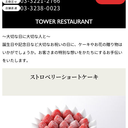
03-3221-2766
お問合せ
トゥールダル
トレーダーヴ
ベッラ・ヴィ
03-3238-0023
ガンシップ
ジャン 東京
ィックス 東京
スタ
店舗直通
オーバカナル
中国料理
～大切な日に大切な人と～
誕生日や記念日など大切なお祝いの日に、ケーキやお花の贈り物は
大観苑＜
TAIKAN EN＞
いかがでしょうか。お客さまの特別な想いをかたちにするお手伝い
鉄板焼/ステーキ
をいたします。
石心亭＜
清泉亭＜
リブルーム
もみじ亭
SEKISHIN-TEI＞
SEISEN-TEI＞
ストロベリーショートケーキ
日本料理
レス
トラ
千羽鶴＜
KATO'S DINING
麺処
紀尾井 なだ万
SENBAZURU＞
& BAR
NAKAJIMA
ン＆
バー
なだ万本店 山
茶花荘＜
紀尾井町 藍泉
岡半＜
SAZANKA-SO
天婦羅 ほり川
＜RANSEN＞
OKAHAN＞
＞