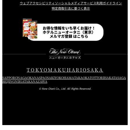
ウェブアクセシビリティ
ソーシャルメディアサービス利用ガイドライン
特定商取引法に基づく表示
Instagram
Facebook
Line
Youtube
お得な情報をいち早くお届け！
ホテルニューオータニ（東京）
メルマガ登録 はこちら
TOKYO
MAKUHARI
OSAKA
SAPPORO
NAGAOKA
NASPA
OSAKI
YOKOHAMA
TAKAOKA
TOTTORI
HAKATA
SAGA
BEIJING
NIIGATA
KANAZAWA
© New Otani Co., Ltd. All Rights Reserved.