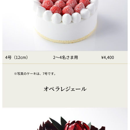
久兵衛（ザ・
久兵衛（ガー
つきじ鈴富＜
メイン）＜
デンタワー）
ふみぜん
SUZUTOMI＞
KYUBEY＞
＜KYUBEY＞
にいづ
カフェ・ラウンジ
ガーデンラウ
4号（12cm）
2～4名さま用
¥4,400
SATSUKI
トムCAT
ペシャワール
ンジ
写真のケーキは、7号です。
プールサイド
TULLY'S
ダイニング
カフェ ラ ミル
ミルクホール
COFFEE
OUTRIGGER
オペラレジェール
バー
タワー・カフ
KATO'S DINING
バー カプリ
SKY BAR
ェ
& BAR
トレーダーヴ
ィックス 東京
RANSEN はな
ボートハウス