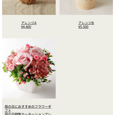
アレンジA
アレンジB
¥
4,400
¥
5,500
母の日におすすめのフラワーギ
フト
母の日特製カーネーションアレ