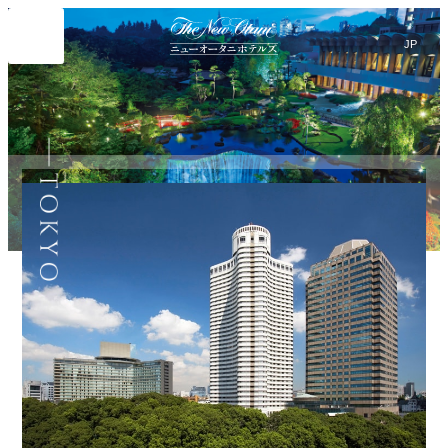
Search
言
サ
語
イ
切
り
ト
JP
(日本語)
替
内
EN
(English)
え
メ
検
Select Language
▼
ニ
索
ュ
ー
窓
を
を
開
閉
開
閉