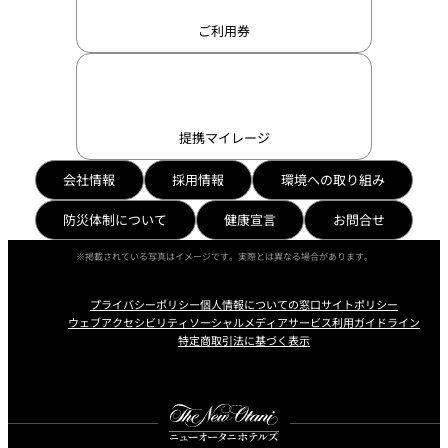
ご利用券
提携マイレージ
会社情報
採用情報
環境への取り組み
防災体制について
健康宣言
お問合せ
※掲載されている写真はイメージです。実際とは異なる場合があります。
プライバシーポリシー
個人情報についての窓口
サイトポリシー
ウェブアクセシビリティ
ソーシャルメディアサービス利用ガイドライン
特定商取引法に基づく表示
Instagram
Facebook
Youtube