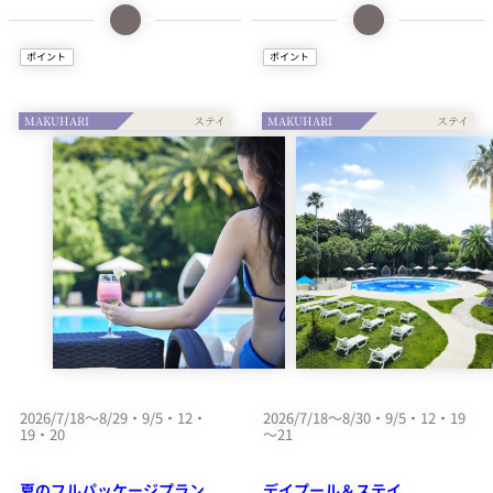
ら
スキンケアセットと会員制ス
ナイトプール入場券とアフタ
ポイント
ポイント
ポーツクラブの利用特典が付
ヌーンティー付宿泊プランで
いた宿泊プラン。 贅沢なス
す。幻想的なピンクとゴール
キンケアで肌を満たし、心地
ドの世界に包まれるナイトプ
MAKUHARI
MAKUHARI
よい運動でリフレッシュをす
ールと瑞々しいメロン、完熟
る、あなたならではのセルフ
マンゴー、そして芳醇なピー
ケアをお愉しみください。
チが主役のアフタヌーンティ
ーをお楽しみください。
1泊につき、
1泊につき、
2,000ピノル
1,000ピノル
（NOLポイント）
（NOLポイント）
をプレゼント。
をプレゼント。
NOL専用予約サイト
2026/7/18～8/29・9/5・12・
2026/7/18～8/30・9/5・12・19
からの予約で、NOL会
チェックイン時、
19・20
～21
員特典の対象となりま
NOLデジタル会員証を
す。
ご提示ください。
夏のフルパッケージプラン
デイプール＆ステイ