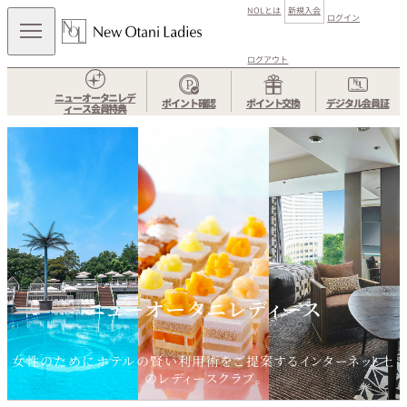
NOLとは
新規入会
ログイン
ログアウト
ニューオータニレデ
ポイント確認
ポイント交換
デジタル会員証
ィース会員特典
ニューオータニレディース
女性のためにホテルの賢い利用術をご提案するインターネット上
のレディースクラブ。