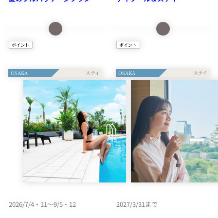
詳細情報はこち
詳細情報はこち
ら
ら
オールデイダイニング
アウトドアプール「Shell
ポイント
ポイント
「SATSUKI」のフリーフロー
Pool」をご利用いただける入
をお好きな時間に何度でもお
場券が付いた宿泊プランで
楽しみいただけるほか、ディ
す。トロピカルムードあふれ
OSAKA
OSAKA
ナーやアウトドアプール
るデイプールをお楽しみくだ
「Shell Pool」、プールサイ
さい。
ドインドアラグジュアリーシ
ート「ハレラニ」など、夏の
ホテルニューオータニ幕張を
まるごと満喫できる宿泊プラ
ンです。あなただけの自由な
1泊につき、
夏旅をお過ごしください。
1,000ピノル
（NOLポイント）
をプレゼント。
1泊につき、
チェックイン時、
1,000ピノル
NOLデジタル会員証を
2026/7/4・11～9/5・12
2027/3/31まで
ご提示ください。
（NOLポイント）
をプレゼント。