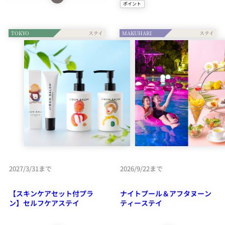
ご自分だけの“ご褒美”をアレ
ポイント
ンジいただける館内利用券
GARDEN POOLのご利用やご
¥5,000が付いたおひとりさま
朝食・館内利用券のプレゼン
限定プラン。 誰にも邪魔さ
トほか、お子さまに嬉しい
TOKYO
MAKUHARI
れることのない、あなただけ
〈5大特典〉が付いたファミ
のホカンスを心ゆくまでお愉
リーステイプランが登場！こ
しみください。
の夏はホテルニューオータニ
で、快適&おトクなご家族旅
行をお愉しみください。
詳細情報はこち
1泊につき、
ら
2,000ピノル
（NOLポイント）
をプレゼント。
NOL専用予約サイト
2027/3/31まで
2026/9/22まで
からの予約で、NOL会
員特典の対象となりま
す。
【スキンケアセット付プラ
ナイトプール＆アフタヌーン
ン】セルフケアステイ
ティーステイ
詳細情報はこち