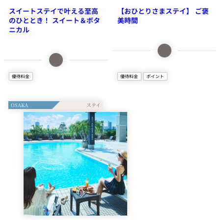
スイートステイで叶える至高
【おひとりさまステイ】 ご褒
詳細情報はこち
のひととき！ スイート＆ボタ
美時間
ら
チェックイン時、
ニカル
NOLデジタル会員証を
ご提示ください。
ご自身へのご褒美に日常から
詳細情報はこち
離れゆったりとお過ごしいた
大人気の「デイプール」と
優待料金
優待料金
ポイント
ら
だけるプランです。 “何もし
「ナイトプール」に滞在中何
ない贅沢”で優雅なホカンス
度でも入場できるフリーパス
をお愉しみください。
に加え、プールサイドでのフ
OSAKA
リードリンク（アルコール含
む）がセットになった、贅沢
を極めた大人のためのリゾー
トステイです。
1泊につき、
2,000ピノル
（NOLポイント）
をプレゼント。
優待料金
優待料金
チェックイン時、
チェックイン時、