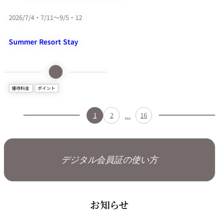
NOLデジタル会員証を
NOLデジタル会員証を
ご提示ください。
ご提示ください。
2026/7/4・7/11～9/5・12
詳細情報はこち
詳細情報はこち
Summer Resort Stay
ら
ら
眩い陽光と大阪城公園の豊か
優待料金
ポイント
な緑が広がり、圧倒的なラグ
ジュアリー感を味わえる
...
1
2
16
「DAY POOL」の入場パスが
付いた夏のステイプランが登
場！大阪に居ながら非日常の
リゾートステイが叶います。
デジタル会員証の使い方
1泊につき、
1,000ピノル
お知らせ
（NOLポイント）
をプレゼント。