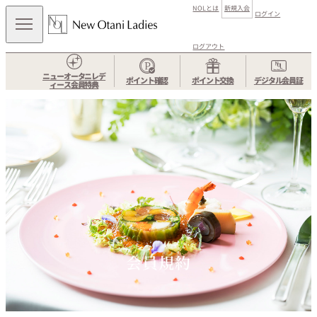
NOLとは
新規入会
ログイン
ログアウト
ニューオータニレデ
ポイント確認
ポイント交換
デジタル会員証
ィース会員特典
会員規約