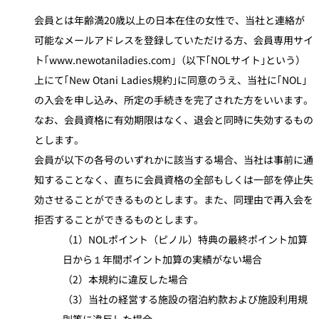
会員とは年齢満20歳以上の日本在住の女性で、当社と連絡が
可能なメールアドレスを登録していただける方、会員専用サイ
ト｢www.newotaniladies.com｣（以下｢NOLサイト｣という）
上にて｢New Otani Ladies規約｣に同意のうえ、当社に｢NOL｣
の入会を申し込み、所定の手続きを完了された方をいいます。
なお、会員資格に有効期限はなく、退会と同時に失効するもの
とします。
会員が以下の各号のいずれかに該当する場合、当社は事前に通
知することなく、直ちに会員資格の全部もしくは一部を停止失
効させることができるものとします。また、同理由で再入会を
拒否することができるものとします。
（1）NOLポイント（ピノル）特典の最終ポイント加算
日から１年間ポイント加算の実績がない場合
（2）本規約に違反した場合
（3）当社の経営する施設の宿泊約款および施設利用規
則等に違反した場合