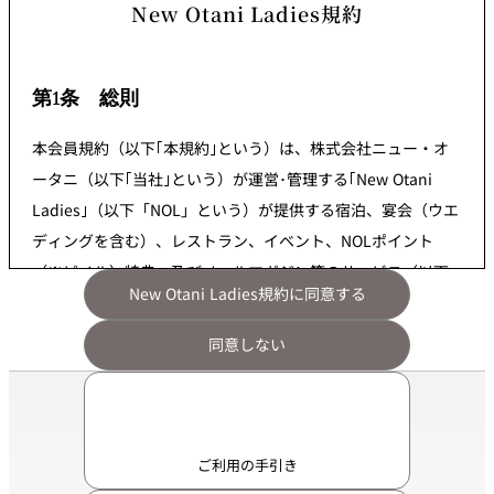
New Otani Ladies規約
第1条 総則
本会員規約（以下｢本規約｣という）は、株式会社ニュー・オ
ータニ（以下｢当社｣という）が運営･管理する｢New Otani
Ladies｣（以下「NOL」という）が提供する宿泊、宴会（ウエ
ディングを含む）、レストラン、イベント、NOLポイント
（※ピノル）特典、及びメールマガジン等のサービス（以下
New Otani Ladies規約に同意する
「本サービス」という）をご利用いただく際の、会員と当社
間の一切の関係に適用されます。
同意しない
※ピノルとは、NOL独自のポイントプログラムの名称（2007
年7月より）
第2条 会員資格、会員資格の停止および失効
ご利用の手引き