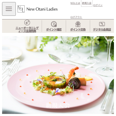
NOLとは
新規入会
ログイン
ログアウト
ニューオータニレデ
ポイント確認
ポイント交換
デジタル会員証
ィース会員特典
新規入会