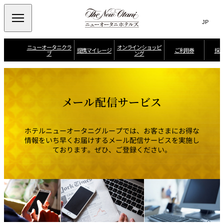
Search
言
サ
語
イ
切
り
ト
JP
ニューオータニクラ
オンラインショッピ
(日本語)
提携マイレージ
ご利用券
採
ブ
ング
替
内
EN
(English)
え
メ
検
Select Language
▼
シ
お
ニ
お
ン
す
日
索
全
ュ
知
ガ
す
本
日
提
ら
ポ
め
航
ー
窓
ニューオータニク
空
メール配信サービス
せ
ー
情
空
会員特典
携
を
ラブのご案内
A
ル
報
J
を
N
開
マ
航
A
A
空
L
閉
開
ご
マ
イ
ク
マ
予
イ
よ
リ
イ
ホテルニューオータニグループでは、お客さまにお得な
レ
閉
約
レ
く
ス
レ
・
ー
情報をいち早くお届けするメール配信サービスを実施し
ー
あ
・
ー
各
ジ
る
フ
ジ
ております。ぜひ、ご登録ください。
ジ
種
ク
ご
ラ
バ
ニューオータニク
お
ラ
ポイントプログラ
質
イ
ン
ラブ ベストレー
問
ブ
ム
問
ヤ
ク
ト
合
ー
せ
ニ
ュ
ー
マ
オ
イ
ー
ペ
タ
ー
ニ