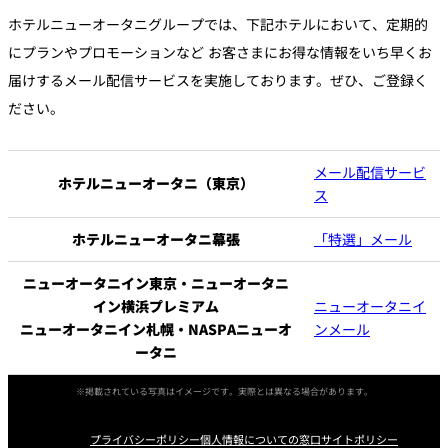
ジ
ク
ロ
ラ
ホテルニューオータニグループでは、下記ホテルにおいて、定期的
グ
ブ
ニューオータニク
イ
会
入会のお申込み
にプランやプロモーションなど お客さまにお得な情報をいち早くお
ラブ W
ン
員
規
届けするメール配信サービスを実施しております。ぜひ、ご登録く
約
ださい。
ニ
ュ
ー
オ
ー
タ
メール配信サービ
ホテルニューオータニ（東京）
ニ
ス
ク
ラ
ブ
メ
ホテルニューオータニ幕張
「特選」メール
ー
ル
配
信
ニューオータニイン東京・ニューオータニ
サ
ー
イン横浜プレミアム
ニューオータニイ
ビ
ス
ニューオータニイン札幌・NASPAニューオ
ンメール
（
マ
ータニ
イ
ペ
ー
※掲載されている写真はイメージです。実際とは異なる場合があります。
ジ
）
プライバシーポリシー
個人情報についての窓口
サイトポリシー