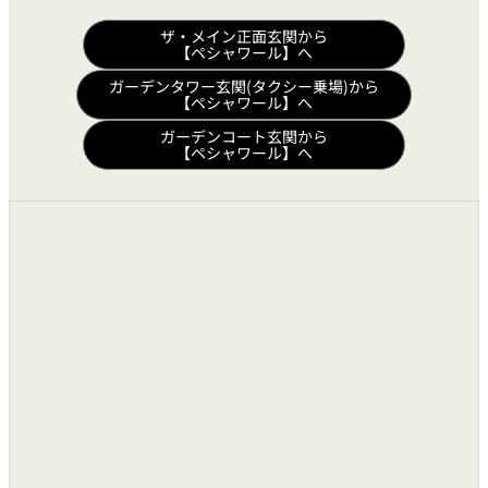
¥1,200
ザ・メイン正面玄関から
カプチーノ
【ペシャワール】へ
（アイス＋¥100）
ガーデンタワー玄関(タクシー乗場)から
【ペシャワール】へ
コーヒーフロート
¥1,400
ガーデンコート玄関から
【ペシャワール】へ
プチペシャワール
¥1,400
水出しコーヒー
¥1,200
コンレーチェグラッセ
¥1,300
◆紅茶
ストレートティー
¥900
ミルクティー
¥1,000