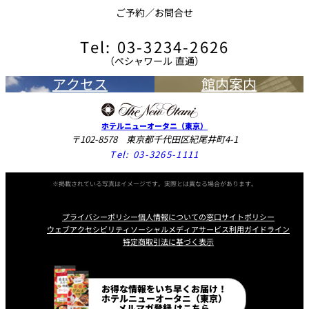
ご予約／お問合せ
◆アルコール
Tel: 03-3234-2626
ビール（おつまみ付き）
¥1,300
（ペシャワール 直通）
アクセス
館内案内
〇フードメニュー
ホテルニューオータニ（東京）
〒102-8578 東京都千代田区紀尾井町4-1
トースト
¥800
Tel:
03-3265-1111
ハムチーズサンド
¥1,000
※掲載されている写真はイメージです。実際とは異なる場合があります。
たまごサンド
¥1,000
プライバシーポリシー
個人情報についての窓口
サイトポリシー
ウェブアクセシビリティ
ソーシャルメディアサービス利用ガイドライン
特定商取引法に基づく表示
シナモントースト
¥1,100
ビーフカレー
¥1,200
Instagram
Facebook
Line
Youtube
お得な情報をいち早くお届け！
ホテルニューオータニ（東京）
ハッシュドビーフ
¥1,200
メルマガ登録 はこちら