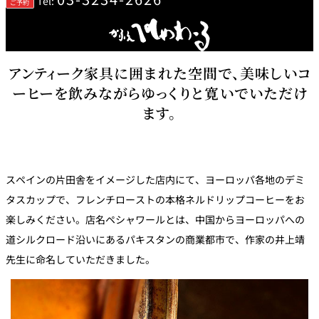
Tel:
ご予約
トゥールダル
トレーダーヴ
ベッラ・ヴィ
ガンシップ
ジャン 東京
ィックス 東京
スタ
オーバカナル
アンティーク家具に囲まれた空間で、美味しいコ
中国料理
ーヒーを飲みながらゆっくりと寛いでいただけ
ます。
大観苑＜
TAIKAN EN＞
鉄板焼/ステーキ
石心亭＜
清泉亭＜
スペインの片田舎をイメージした店内にて、ヨーロッパ各地のデミ
リブルーム
もみじ亭
SEKISHIN-TEI＞
SEISEN-TEI＞
タスカップで、フレンチローストの本格ネルドリップコーヒーをお
日本料理
楽しみください。店名ペシャワールとは、中国からヨーロッパへの
レス
道シルクロード沿いにあるパキスタンの商業都市で、作家の井上靖
トラ
千羽鶴＜
KATO'S DINING
麺処
紀尾井 なだ万
SENBAZURU＞
& BAR
NAKAJIMA
ン＆
先生に命名していただきました。
バー
なだ万本店 山
茶花荘＜
紀尾井町 藍泉
岡半＜
SAZANKA-SO
天婦羅 ほり川
＜RANSEN＞
OKAHAN＞
＞