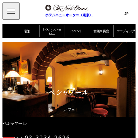
Search
言
サ
ホテルニューオータニ（東京）
語
イ
切
り
ト
JP
レストラン＆
(日本語)
宿泊
イベント
会議＆宴会
ウエディング
バー
替
内
EN
(English)
え
ご案内
メ
検
Select Language
▼
会
ニ
索
ュ
グゼクティブハ
ニューオータニ・
ウエディングスタ
議
ザ・メイン
宴会場一覧
スイートのご案内
プラン一覧
コンセ
MIC
ウス 禅
ガーデンタワー
イル
ー
窓
ご家族で楽し
＆
ソムリエ
個室のご案内
む小個室
を
ウ
宴
を
開
ビュッフェ
エ
会
客室一覧
宿泊プラン一覧
サービスガイド
宴会ご予約・お問
ルームサービス
閉
開
披露宴
料理・ケ
デ
合せフォーム
閉
ィ
VIEW & DINING
タワーレスト
ガーデンラウ
トレーダーヴ
ン
テルニューオー
宿泊者限定
ペシャワール
THE SKY
ラン
ンジ
ィックス 東京
誕生日や記念日の
ニ サービスア
ディナ ーご優待
SUPER-
朝食のご案内
グ
お祝いに
ムービー
パートメント
のご案内
TOKYO WE
スイーツ
カフェ
ホテルへのアクセ
ス
パティスリー
ピエール・エ
SATSUKI
ルメ・パリ
ペシャワール
西洋料理
03-3234-2626