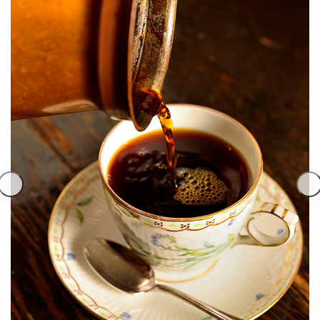
久兵衛（ザ・
久兵衛（ガー
つきじ鈴富＜
メイン）＜
デンタワー）
ふみぜん
SUZUTOMI＞
KYUBEY＞
＜KYUBEY＞
にいづ
カフェ・ラウンジ
ガーデンラウ
SATSUKI
トムCAT
ペシャワール
ンジ
プールサイド
TULLY'S
ダイニング
カフェ ラ ミル
ミルクホール
COFFEE
OUTRIGGER
バー
タワー・カフ
KATO'S DINING
バー カプリ
SKY BAR
ェ
& BAR
トレーダーヴ
ィックス 東京
RANSEN はな
ボートハウス