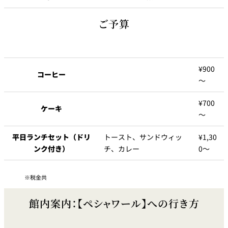
ご予算
◆コーヒー
¥900
ロアブレンド・ケアブレンド
コーヒー
¥900
～
（おかわりコーヒー ¥450）
¥700
ドゥミタス
¥1,700
ケーキ
～
ブルーマウンテン
¥3,000
平日ランチセット（ドリ
トースト、サンドウィッ
¥1,30
ンク付き）
チ、カレー
0～
アイスコーヒー
¥1,000
¥1,000
税金共
カフェオーレ
（アイス＋¥100）
館内案内：【ペシャワール】への行き方
¥1,100
ウインナーコーヒー
（アイス＋¥100）