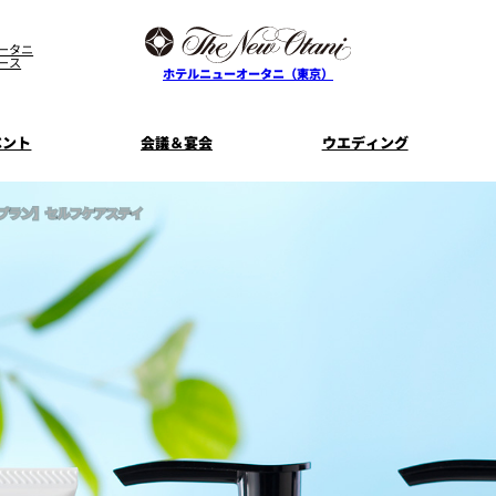
ータニ
ース
ホテルニューオータニ（東京）
ベント
会議＆宴会
ウエディング
プラン】セルフケアステイ
ス
ル
ザ・メイン
プラン一覧
コンセプト
ニューオータニ
MICEのご
フェア
ンタワ
個室のご案内
ご家族で楽し
せフ
料理・ケーキ
プラン
宿泊プラン一覧
サービスガ
E
タワーレストラン
ガーデンラ
SUPER-VIEW TOKYO
資料請
ニ
朝食のご案内
WEDDING
宿泊者限
ント
ディナ ーご優
内
ス
KI
ピエール・エルメ・パリ