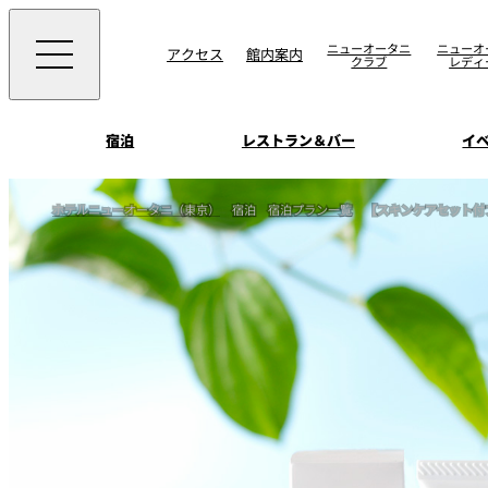
ニューオータニ
ニューオ
アクセス
館内案内
クラブ
レディ
宿泊
レストラン＆バー
イ
ご案内
ホテルニューオータニ（東京）
宿泊
宿泊プラン一覧
【スキンケアセット付
エグゼクティブハウ
ウエディングスタイ
宴会場一覧
禅
ソムリエ
会議＆宴会
ビュッフェ
宴会ご予約・お問合
披露宴
宿泊
客室一覧
ォーム
ウエディング
VIEW & DINING TH
ムービー
SKY
ホテルニューオータ
サービスアパートメ
スイーツ
ホテルへのアクセ
パティスリーSATSU