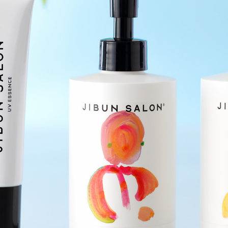
東
トレーダーヴィックス
ベッラ・ヴ
東京
N＞
石心亭＜SEKISHIN-TEI
清泉亭＜SEISEN
＞
U
KATO'S DINING &
麺処 NAKAJ
BAR