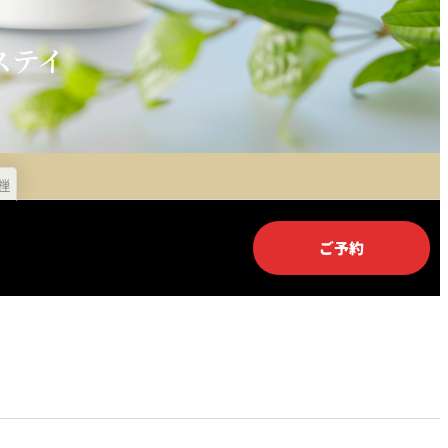
泉＜
岡半＜OKAHAN＞
＞
ステイ
富＜
ふみぜん
I＞
禅
ご予約
T
ペシャワール
FFEE
プールサイドダイニング
OUTRIGGER
R
KATO'S DINING &
BAR