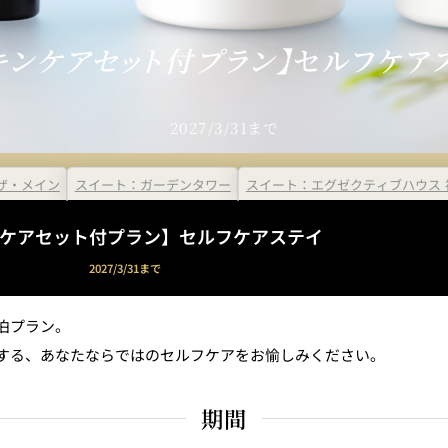
＜
天婦羅 ほり川
紀尾井町 藍
RANSEN
キンケアセット付プラン】
セルフケア
）＜
久兵衛（ガーデンタワ
つきじ鈴
ー）＜KYUBEY＞
SUZUTOM
2027/3/31まで
ザ・メイン
スイート：ガーデンタワー
スイート：エグゼクティブハウス 
ケアセット付プラン】セルフケアステイ
ガーデンラウンジ
トムCA
2027/3/31まで
ミルクホール
TULLY'S CO
泊プラン。
する、あなたならではのセルフケアをお愉しみください。
期間
タワー・カフェ
SKY BA