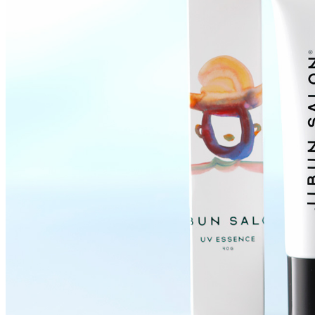
西洋料理
トゥールダルジャン 
京
オーバカナル
中国料理
大観苑＜TAIKAN E
鉄板焼/ステーキ
リブルーム
日本料理
レストラン＆
バー
千羽鶴＜SENBAZUR
＞