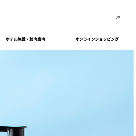
Search
言
サ
語
イ
切
ト
り
JP
(日本語)
替
ホテル施設・館内案内
オンラインショッピング
内
え
EN
(English)
検
メ
ニ
Select Language
▼
索
ュ
窓
ー
・ガーデ
案内
お料理・お飲物のご案内
スイートのご案内
挙式
を
を
ー
む小個室
開
開
閉
ウエディングストーリー
閉
イド
ルームサービス
ウンジ
トレーダーヴィックス
求
お問合せ
東京
定
誕生日や記念日のお祝い
待のご案
に