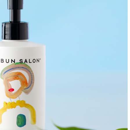
ィスタ
ガンシップ
-TEI＞
もみじ亭
IMA
紀尾井 なだ万