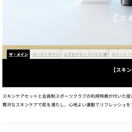
なだ万本店 山茶花荘
SAZANKA-SO＞
【ス
久兵衛（ザ・メイン
KYUBEY＞
にいづ
ザ・メイン
ガーデンタワー
エグゼクティブハウス 禅
スイート：
カフェ・ラウンジ
【スキン
SATSUKI
カフェ ラ ミル
スキンケアセットと会員制スポーツクラブの利用特典が付いた宿
贅沢なスキンケアで肌を満たし、心地よい運動でリフレッシュを
バー
バー カプリ