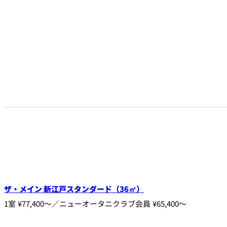
トレーダーヴィック
東京 ボートハウスバ
ルームサービス
ルームサービス
ザ・メイン 新江戸スタンダード（36㎡）
1室 ¥77,400～／ニューオータニクラブ会員 ¥65,400～