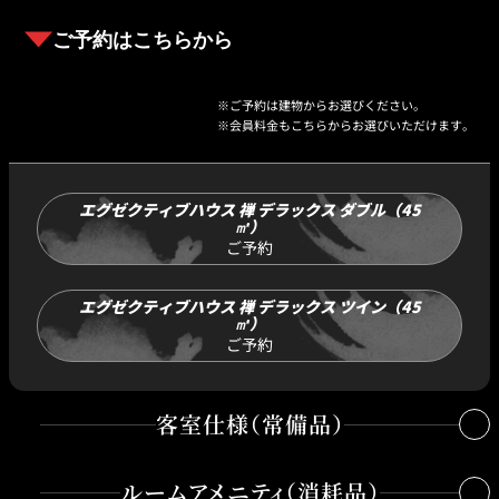
ご予約はこちらから
ご予約は建物からお選びください。
会員料金もこちらからお選びいただけます。
エグゼクティブハウス 禅 デラックス ダブル（45
㎡）
ご予約
エグゼクティブハウス 禅 デラックス ツイン（45
㎡）
ご予約
客室仕様（常備品）
ルームアメニティ（消耗品）
高速インターネットシステム