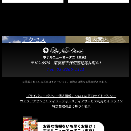
ロングタンブラーグラス
宿泊 ご予約／お問合せ
アイスペールセット
Tel: 03-3234-5678
シャワートイレ
客室予約（9:00～18:00）
ハンガー、靴べら、洋服ブラシ
アクセス
館内案内
シューキーパー
ダイソンヘアドライヤー
ホテルニューオータニ（東京）
衣類スチーマー
〒102-8578 東京都千代田区紀尾井町4-1
Tel:
03-3265-1111
浴衣
パジャマ
※掲載されている写真はイメージです。実際とは異なる場合があります。
バスローブ
プライバシーポリシー
個人情報についての窓口
サイトポリシー
タオル、バスマット
ウェブアクセシビリティ
ソーシャルメディアサービス利用ガイドライン
特定商取引法に基づく表示
海外製品対応アダプター ※一部除外あり
Instagram
Facebook
Line
Youtube
このほか、貸し出し品として、携帯用充電器、ブルーレイプレーヤー、DVD
お得な情報をいち早くお届け！
プレーヤー、CDプレーヤー、ヘアアイロン、アイロン、アイロン台、ズボンプ
ホテルニューオータニ（東京）