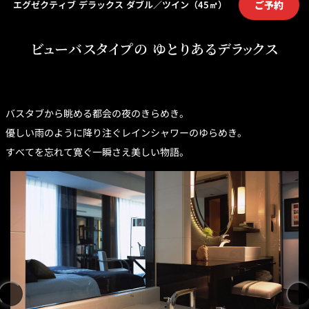
ご予約
エグゼクティブ デラックス ダブル／ツイン（45㎡）
トゥールダル
トレーダーヴ
ベッラ・ヴィ
ガンシップ
ジャン 東京
ィックス 東京
スタ
ビューバスタイプの ゆとりあるデラックス
オーバカナル
中国料理
大観苑＜
バスタブから眺める都会の夜のきらめき。
TAIKAN EN＞
優しい雨のように降り注ぐレインシャワーのゆらめき。
鉄板焼/ステーキ
すべてを忘れて寛ぐ一瞬さえ美しい物語。
石心亭＜
清泉亭＜
リブルーム
もみじ亭
SEKISHIN-TEI＞
SEISEN-TEI＞
日本料理
レス
トラ
千羽鶴＜
KATO'S DINING
麺処
紀尾井 なだ万
SENBAZURU＞
& BAR
NAKAJIMA
ン＆
バー
なだ万本店 山
茶花荘＜
紀尾井町 藍泉
岡半＜
SAZANKA-SO
天婦羅 ほり川
＜RANSEN＞
OKAHAN＞
＞