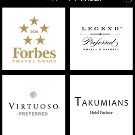
テレビ、ラジオ
「サルバトーレ・フェラガモ タスカンソウル」のシャンプー
DVD（再生のみ）
／コンディショナー／バスジェル／ボディーローション
個別空調システム
「墨」をイメージした石鹸
加湿空気清浄機
歯ブラシ／カミソリ／シェービングジェル／ヘアゴム／綿棒／
ブルートゥーススピーカー
コットンセット／ヘアブラシ／爪やすり
電話（ボイスメール対応）
スキンケアセット
バスソルト／ボディタオル／マウスウォッシュ／スリッパ／シ
時計
ューシャインクロス／ソーイングキット
バスルームテレビ
レターセット／はがき
セーフティーボックス
京都「一保堂茶舗」の煎茶とほうじ茶／紅茶／梅昆布茶／ドリ
冷蔵庫、ミニバー、湯沸しケトル、ネスプレッソマシン
ップコーヒー／砂糖／ミルク／ミネラルウォーター
湯のみ、急須
グラス、コーヒーカップ
ワイングラス、ブランデーグラス、シャンパーニュグラス