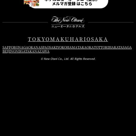
メルマガ登録 はこちら
レッサー、加湿器、加湿空気清浄機、枕（そば殻、テンピュール）などをご用
意しております。
お子さまと快適にご宿泊いただけるよう、お子さま用備品のご用意もござい
ます。
詳しくは
こちら
よりご覧ください。
TOKYO
MAKUHARI
OSAKA
SAPPORO
NAGAOKA
NASPA
OSAKI
YOKOHAMA
TAKAOKA
TOTTORI
HAKATA
SAGA
BEIJING
NIIGATA
KANAZAWA
© New Otani Co., Ltd. All Rights Reserved.