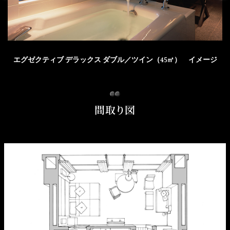
久兵衛（ザ・
久兵衛（ガー
つきじ鈴富＜
メイン）＜
デンタワー）
ふみぜん
SUZUTOMI＞
KYUBEY＞
＜KYUBEY＞
にいづ
エグゼクティブ デラックス ダブル／ツイン（45㎡） イメージ
カフェ・ラウンジ
ガーデンラウ
SATSUKI
トムCAT
ペシャワール
間取り図
ンジ
プールサイド
TULLY'S
ダイニング
カフェ ラ ミル
ミルクホール
COFFEE
OUTRIGGER
バー
タワー・カフ
KATO'S DINING
バー カプリ
SKY BAR
ェ
& BAR
トレーダーヴ
ィックス 東京
RANSEN はな
ボートハウス