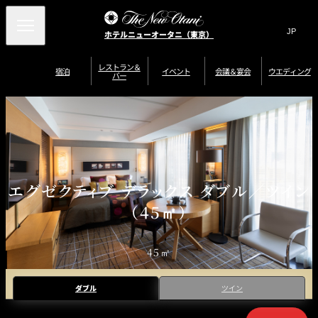
Search
言
サ
ホテルニューオータニ（東京）
語
イ
切
り
ト
JP
レストラン＆
(日本語)
宿泊
イベント
会議＆宴会
ウエディング
バー
替
内
EN
(English)
え
ご案内
メ
検
Select Language
▼
会
ニ
索
ュ
グゼクティブハ
ニューオータニ・
ウエディングスタ
議
ザ・メイン
宴会場一覧
スイートのご案内
プラン一覧
コンセ
MIC
ウス 禅
ガーデンタワー
イル
ー
窓
ご家族で楽し
＆
ソムリエ
個室のご案内
む小個室
を
ウ
宴
を
開
ビュッフェ
エ
会
客室一覧
宿泊プラン一覧
サービスガイド
宴会ご予約・お問
ルームサービス
閉
開
披露宴
料理・ケ
デ
合せフォーム
閉
エグゼクティブ デラックス ダブル／ツイン
ィ
VIEW & DINING
タワーレスト
ガーデンラウ
トレーダーヴ
ン
テルニューオー
宿泊者限定
（45㎡）
THE SKY
ラン
ンジ
ィックス 東京
誕生日や記念日の
ニ サービスア
ディナ ーご優待
SUPER-
朝食のご案内
グ
お祝いに
ムービー
パートメント
のご案内
TOKYO WE
スイーツ
45㎡
ホテルへのアクセ
ス
パティスリー
ピエール・エ
SATSUKI
ルメ・パリ
ダブル
ツイン
西洋料理