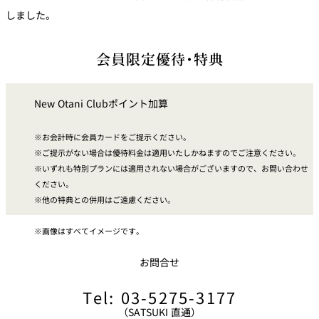
トゥールダル
トレーダーヴ
ベッラ・ヴィ
しました。
ガンシップ
ジャン 東京
ィックス 東京
スタ
会員限定優待・特典
オーバカナル
中国料理
New Otani Clubポイント加算
大観苑＜
TAIKAN EN＞
お会計時に会員カードをご提示ください。
鉄板焼/ステーキ
ご提示がない場合は優待料金は適用いたしかねますのでご注意ください。
いずれも特別プランには適用されない場合がございますので、お問い合わせ
石心亭＜
清泉亭＜
ください。
リブルーム
もみじ亭
SEKISHIN-TEI＞
SEISEN-TEI＞
他の特典との併用はご遠慮ください。
日本料理
レス
画像はすべてイメージです。
トラ
千羽鶴＜
KATO'S DINING
麺処
紀尾井 なだ万
SENBAZURU＞
& BAR
NAKAJIMA
ン＆
お問合せ
バー
なだ万本店 山
Tel: 03-5275-3177
茶花荘＜
紀尾井町 藍泉
岡半＜
SAZANKA-SO
天婦羅 ほり川
＜RANSEN＞
OKAHAN＞
（SATSUKI 直通）
＞