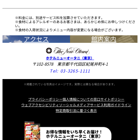
久兵衛（ザ・
久兵衛（ガー
つきじ鈴富＜
メイン）＜
デンタワー）
料金には、別途サービス料を加算させていただきます。
ふみぜん
SUZUTOMI＞
KYUBEY＞
＜KYUBEY＞
食材によるアレルギーのあるお客さまは、あらかじめ係にお申しつけくださ
い。
食材の入荷状況によりメニュー内容が変更になる場合がございます。
にいづ
アクセス
館内案内
カフェ・ラウンジ
ホテルニューオータニ（東京）
ガーデンラウ
〒102-8578 東京都千代田区紀尾井町4-1
SATSUKI
トムCAT
ペシャワール
ンジ
Tel:
03-3265-1111
プールサイド
TULLY'S
ダイニング
※掲載されている写真はイメージです。実際とは異なる場合があります。
カフェ ラ ミル
ミルクホール
COFFEE
OUTRIGGER
バー
プライバシーポリシー
個人情報についての窓口
サイトポリシー
ウェブアクセシビリティ
ソーシャルメディアサービス利用ガイドライン
特定商取引法に基づく表示
タワー・カフ
KATO'S DINING
バー カプリ
SKY BAR
ェ
& BAR
Instagram
Facebook
Line
Youtube
お得な情報をいち早くお届け！
トレーダーヴ
ホテルニューオータニ（東京）
ィックス 東京
RANSEN はな
ボートハウス