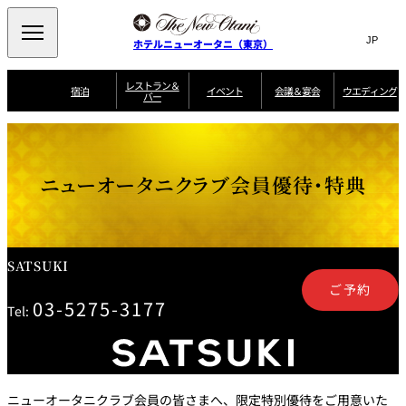
Search
言
サ
ホテルニューオータニ（東京）
語
イ
切
り
ト
JP
レストラン＆
(日本語)
宿泊
イベント
会議＆宴会
ウエディング
バー
替
内
EN
(English)
え
ご案内
メ
検
Select Language
▼
会
ニ
索
ュ
グゼクティブハ
ニューオータニ・
ウエディングスタ
議
ザ・メイン
宴会場一覧
スイートのご案内
プラン一覧
コンセ
MIC
ウス 禅
ガーデンタワー
イル
ー
窓
ご家族で楽し
＆
ニューオータニクラブ会員優待・特典
ソムリエ
個室のご案内
む小個室
を
ウ
宴
を
開
ビュッフェ
エ
会
客室一覧
宿泊プラン一覧
サービスガイド
宴会ご予約・お問
ルームサービス
閉
開
披露宴
料理・ケ
デ
合せフォーム
閉
ィ
VIEW & DINING
タワーレスト
ガーデンラウ
トレーダーヴ
ン
テルニューオー
宿泊者限定
SATSUKI
THE SKY
ラン
ンジ
ィックス 東京
誕生日や記念日の
ニ サービスア
ディナ ーご優待
SUPER-
朝食のご案内
グ
お祝いに
ムービー
パートメント
のご案内
TOKYO WE
ご予約
スイーツ
03-5275-3177
Tel:
ホテルへのアクセ
ス
パティスリー
ピエール・エ
SATSUKI
ルメ・パリ
西洋料理
ニューオータニクラブ会員の皆さまへ、限定特別優待をご用意いた