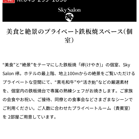
ご予約
鉄板焼
欅
Sky Salon 欅
スイーツ
美食と絶景のプライベート鉄板焼スペース（個
室）
パティスリー
SATSUKI
ラウンジ・バー
“美食”と“絶景”をテーマにした鉄板焼「欅(けやき)」の個室、Sky
レス
ベイコートカ
Salon 欅。ホテルの最上階、地上100mからの絶景をご覧いただける
トラ
ザ・ラウンジ
フェ
ン＆
プライベートな空間にて、“黒毛和牛”や“活き鮑”などの厳選素材
ガーデンレストラン
バー
を、個室内の鉄板焼台で専属の熟練シェフがお焼きします。ご家族
の会食やお祝い、ご接待、同僚との食事会などさまざまなシーンで
Shell the
Garden＜期間
ご利用ください。ご人数に合わせたプライベートルーム（貴賓室）
限定＞
ルームサービス
を 2部屋ご用意しています。
ルームサービ
ス