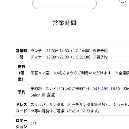
THE
NEW
ノンアルコールドリンク
OTANI
CLUB
営業時間
ニューオータニクラブ
会員優待・特典
ノンアルコールビール（小瓶）
￥1
※個室及び団体予約規定
貴賓室A
貴賓室B
アクアパンナ
￥1
個室料2時間サービス、サービス料50％割引、NOCポイント加
お客さまのご都合により、ご予約をお取り消しになる場合は、「ご
算
サンペレグリーノ
￥1
予約日から起算して」下記の期間・料率に基づき取消料を申し受け
営業時
ランチ 11:30～14:30（L.O.14:00）※要予約
※お会計時に会員カードをご提示ください。
ペリエ
￥1
ます。 ※取消受付時間は、17:00まで。17:00を過ぎての取消受付は
間
ディナー 17:30～22:00（L.O.21:30）※要予約
※但し、2023年4月1日ご予約分より、土・日・祝日の個室料
翌日扱いとさせていただきます。
プレミアムジンジャーエール
￥1
席数
が「2時間無料」より「50%割引」へ変更となります。
(個
個室×２室 ※4名さまからご利用いただけます ※全席
ドイツ産黒ぶどう１００％ジュース
￥1
あらかじめご了承いただきますようお願い申し上げます。
室）
契約解除の通知を受けた日
和歌山県産有田みかん100％ジュース
￥1
予約制 スカイサロンのご予約
Tel: 043-299-1850
（Sk
予約
青森県産りんご１００％ジュース
￥1
Salon 欅 直通）
ご
ニューオータニレディース
会員優待・特典
予
ご予
ご予
ご予約
ご予約
福島県産もも100％ジュース
￥1
ドレス
スリッパ、サンダル（ビーチサンダル等全般）、ショート
約
約日
約日
日
日
コード
ツ等の軽装はご遠慮いただいております。
ご利用料金の10％割引、ピノル（NOLポイント）加算
山形代表らふらんす100％ジュース
￥1
日
ロケー
※お会計時にNOLデジタル会員証をご提示ください。
コカ・コーラ
￥1
24F
ション
前日
4日前
10日前
20日前