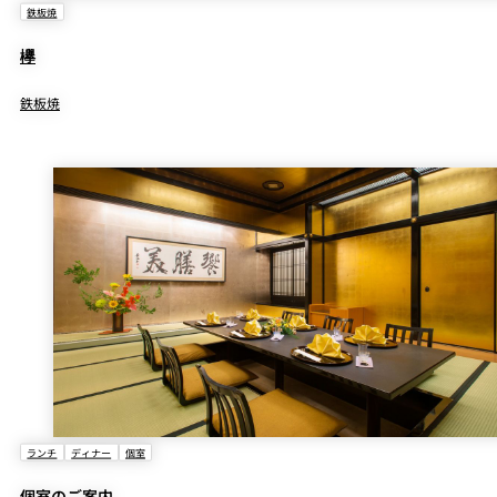
別途、サービス料を加算させていただきます。
人数変更（減員）も上記日程に準じて差額分を申し受けます。
鉄板焼
多忙日には２部制をお願いする場合もございますので、あらかじめご了承く
台風、地震、公共交通機関の大規模運休など、当店がやむを得ない
欅
ださい。
と判断した場合にはキャンセル料を免除いたします。
ご利用は人数制限を設けるほか、適度な換気を行っております。
鉄板焼
個室のご案内｜用途別一覧
（ほかレストランの個室情報もご覧になれます）
ランチ
ディナー
個室
個室のご案内