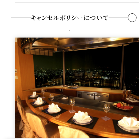
当
黒ウーロン茶
￥1
～3
～9日
～19日
～30日
日
日前
前
前
前
お会計時に会員証をご提示ください。
キャンセルポリシーについて
ご提示がない場合は優待料金は適用いたしかねますのでご注意ください。
10
特別催事期間を除く
他の特典との併用はご遠慮ください。
7名さ
0
50%
-
-
-
ままで
%
利用料金（2
個室名
人数
会議利用
時間）
契約申
8～20
10
し込み
名さま
0
50%
30%
20%
-
平日
平日
人数
まで
%
貴賓室
着席4～8
¥19,800
¥39,600
A（Kihinshits
名さま
土・日・
土・日・
10
u A）
21名さ
祝 ¥22,000
祝 ¥44,000
0
50%
30%
20%
10%
ま以上
%
平日
平日
貴賓室
着席4～
¥17,600
¥35,200
B（Kihinshits
14名さま
土・日・
土・日・
%はお見積り総額に対する取消料の比率です。
u B）
祝 ¥19,800
祝 ¥39,600
お席のみのご予約の場合、ランチ・ディナー共にコース最低料金の
ご予約人数分を申し受けます。