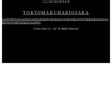
TOKYO
MAKUHARI
OSAKA
SAPPORO
NAGAOKA
NASPA
OSAKI
YOKOHAMA
TAKAOKA
TOTTORI
HAKATA
SAGA
BEIJING
NIIGATA
KANAZAWA
© New Otani Co., Ltd. All Rights Reserved.