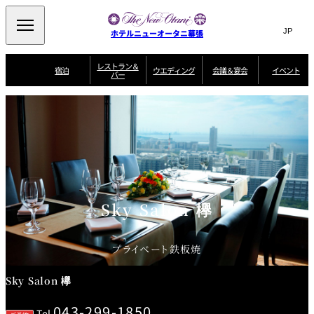
Search
言
サ
ホテルニューオータニ幕張
語
イ
切
り
ト
JP
レストラン＆
(日本語)
宿泊
ウエディング
会議＆宴会
イベント
バー
替
内
EN
(English)
え
ビュッフェ
メ
検
Select Language
▼
宿
宴
プ
ニ
泊
会
ラ
索
客
ュ
ウエディングスタ
プ
場
ン
室
トップページ
コンセプト
ニューオータニク
イル
ラ
一
一
ー
窓
SATSUKI
ザ・ラウンジ
選ばれる理由
一
ラブ会員限定
ン
覧
覧
ウ
を
覧
スイートご宿泊特
一
を
オールデイダイニング
会
典
開
エ
覧
挙式
披露宴
料理・ケーキ
閉
議
開
デ
＆
特
ィ
閉
典
SATSUKI
宴
ン
と
誕生日や記念日の
ウエディングスト
Sky Salon 欅
ルームサービス
オ
会
独立型邸宅
資料請求
季処（日本料理）
お祝いに
ーリー
グ
朝食
～ROOM SERVICE
プ
～アニバーサリー
～BREAKFAST～
～
シ
～
ョ
記念日・お祝いで
【宴会用】
テイク
ン
のご利用に
アウトメニュー
ホテルへのアクセ
千羽鶴
山茶花
一心
プライベート鉄板焼
よくあるご質問
ス
よ
中国料理
く
あ
Sky Salon 欅
る
ご
質
大観苑
問
043-299-1850
Tel.