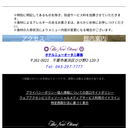
特別に明記してあるものを除き、別途サービス料を加算させていただきま
す。
食材によるアレルギーのあるお客さまは、あらかじめ係にお申しつけくださ
い。
食材の入荷状況によりメニュー内容が変更になる場合がございます。
アクセス
館内案内
ホテルニューオータニ幕張
〒261-0021 千葉市美浜区ひび野2-120-3
Tel:
043-297-7777
※掲載されている写真はイメージです。実際とは異なる場合があります。
プライバシーポリシー
個人情報についての窓口
サイトポリシー
ウェブアクセシビリティ
ソーシャルメディアサービス利用ガイドライン
特定商取引法に基づく表示
Instagram
Facebook
Youtube