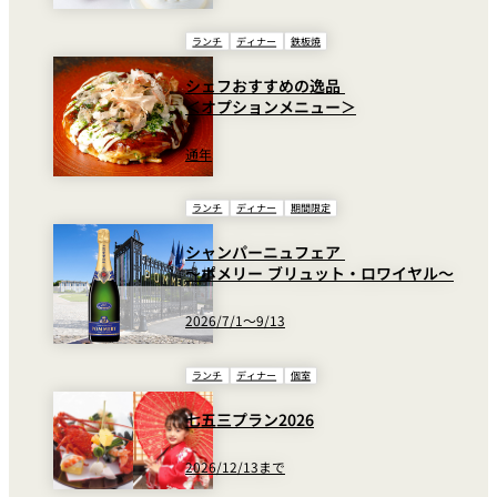
ランチ
ディナー
鉄板焼
シェフおすすめの逸品
＜オプションメニュー＞
通年
ランチ
ディナー
期間限定
2024.12.1更新
シャンパーニュフェア
～ポメリー ブリュット・ロワイヤル～
ワイン＆シャンパーニュ
2026/7/1～9/13
グラスシャンパーニュ
￥3
ランチ
ディナー
個室
グラスワイン（赤・白）
￥2,
七五三プラン2026
ボトルシャンパーニュ
￥22,
ボトルワイン（赤・白）
￥12,
2026/12/13まで