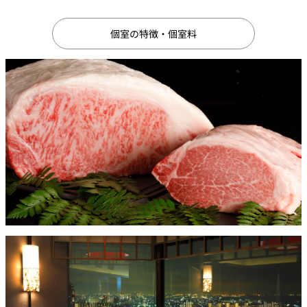
パーティースペース
個室の特徴・個室料
Tokio
ご案内
レストラン夏
レストランギ
七五三プラン
の涼宴プラン
個室のご案内
フト券
2026
2026
シャンパーニ
自宅で味わう
ュフェア
レストランパ
レストラン個
ホテルのテイ
～ポメリー ブ
ーティープラ
室お祝いプラ
クアウトメニ
リュット・ロ
ン
ン
ュー
ワイヤル～
誕生日や記念
よくあるご質
チャペルでプ
日のお祝いに
問
レストランご
ロポーズディ
～アニバーサ
法要プラン
ナープラン
リー～