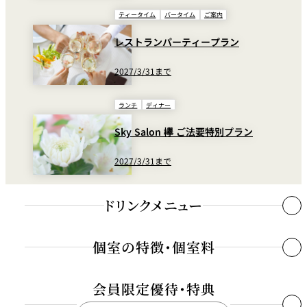
ティータイム
バータイム
ご案内
アルコールドリンク
レストランパーティープラン
国産ビール（小瓶）
￥1
2027/3/31まで
ギネスビール
￥1
ランチ
ディナー
エビス生ビール
￥1
久保田紅寿 純米吟醸
￥2
Sky Salon 欅 ご法要特別プラン
麦焼酎 佐藤
￥1
2027/3/31まで
麦焼酎 百年の孤独
￥2
芋焼酎 佐藤 黒
￥2
ドリンクメニュー
芋焼酎 魔王
￥3
梅酒 山崎
￥2
個室の特徴・個室料
ハイボール
￥1,
会員限定優待・特典
ウィスキー各種
Glass ￥1,400～ / Bottle ￥25,