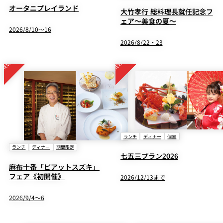
オータニプレイランド
大竹孝行 総料理長就任記念フ
ェア～美食の夏～
2026/8/10～16
2026/8/22・23
ランチ
ディナー
個室
ランチ
ディナー
期間限定
七五三プラン2026
麻布十番「ピアットスズキ」
フェア《初開催》
2026/12/13まで
2026/9/4～6