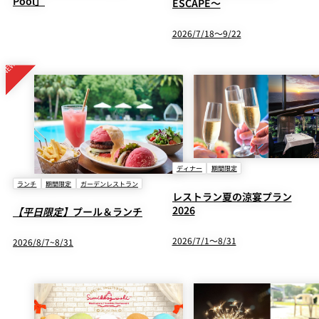
Pool」
ESCAPE～
鉄板焼
2026/7/18～9/22
欅
Sky Salon 欅
スイーツ
パティスリー
SATSUKI
ラウンジ・バー
レス
ベイコートカ
ディナー
期間限定
トラ
ザ・ラウンジ
フェ
ン＆
ランチ
期間限定
ガーデンレストラン
ガーデンレストラン
レストラン夏の涼宴プラン
バー
2026
【平日限定】
プール＆ランチ
Shell the
Garden＜期間
2026/7/1～8/31
2026/8/7~8/31
限定＞
ルームサービス
ルームサービ
ス