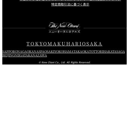
特定商取引法に基づく表示
Instagram
Facebook
Youtube
TOKYO
MAKUHARI
OSAKA
SAPPORO
NAGAOKA
NASPA
OSAKI
YOKOHAMA
TAKAOKA
TOTTORI
HAKATA
SAGA
BEIJING
NIIGATA
KANAZAWA
© New Otani Co., Ltd. All Rights Reserved.