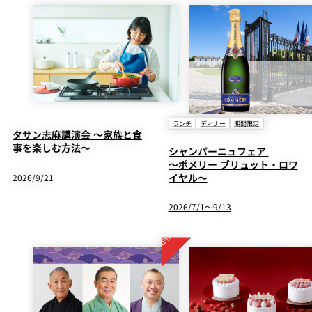
ランチ
ディナー
期間限定
タサン志麻講演会 ～家族と食
事を楽しむ方法～
シャンパーニュフェア
～ポメリー ブリュット・ロワ
イヤル～
2026/9/21
2026/7/1～9/13