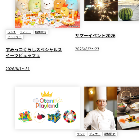
パーティースペース
Tokio
ご案内
ランチ
ディナー
期間限定
サマーイベント2026
ビュッフェ
レストラン夏
2026/8/2～23
すみっコぐらしスペシャルス
レストランギ
七五三プラン
の涼宴プラン
個室のご案内
フト券
2026
2026
イーツビュッフェ
2026/8/1～31
シャンパーニ
自宅で味わう
ュフェア
レストランパ
レストラン個
ホテルのテイ
～ポメリー ブ
ーティープラ
室お祝いプラ
クアウトメニ
リュット・ロ
ン
ン
ュー
ワイヤル～
誕生日や記念
よくあるご質
チャペルでプ
日のお祝いに
問
レストランご
ロポーズディ
～アニバーサ
法要プラン
ナープラン
リー～
ランチ
ディナー
期間限定