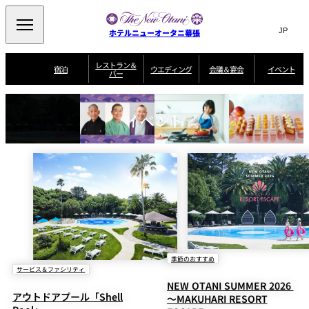
Search
言
サ
ホテルニューオータニ幕張
語
イ
切
り
ト
JP
レストラン＆
(日本語)
宿泊
ウエディング
会議＆宴会
イベント
バー
替
内
EN
(English)
え
ビュッフェ
メ
検
Select Language
▼
宿
宴
プ
ニ
泊
会
ラ
索
イベント
客
ュ
ウエディングスタ
プ
場
ン
室
トップページ
コンセプト
ニューオータニク
イル
ラ
一
一
ー
窓
SATSUKI
ザ・ラウンジ
選ばれる理由
一
ラブ会員限定
ン
覧
覧
ウ
を
覧
スイートご宿泊特
一
を
オールデイダイニング
会
典
開
エ
覧
挙式
披露宴
料理・ケーキ
閉
議
開
デ
＆
特
ィ
閉
典
SATSUKI
宴
ン
と
誕生日や記念日の
ウエディングスト
ルームサービス
オ
会
独立型邸宅
資料請求
季処（日本料理）
お祝いに
ーリー
グ
朝食
～ROOM SERVICE
プ
～アニバーサリー
～BREAKFAST～
～
シ
～
ョ
記念日・お祝いで
【宴会用】
テイク
ン
のご利用に
アウトメニュー
ホテルへのアクセ
千羽鶴
山茶花
一心
よくあるご質問
ス
よ
中国料理
く
季節のおすすめ
あ
サービス＆ファシリティ
る
ご
NEW OTANI SUMMER 2026
質
アウトドアプール「Shell
大観苑
～MAKUHARI RESORT
問