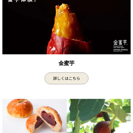
パーティースペース
Tokio
ご案内
レストラン夏
レストランギ
七五三プラン
の涼宴プラン
個室のご案内
フト券
2026
2026
金蜜芋
シャンパーニ
自宅で味わう
ュフェア
レストランパ
レストラン個
ホテルのテイ
～ポメリー ブ
ーティープラ
室お祝いプラ
クアウトメニ
リュット・ロ
詳しくはこちら
ン
ン
ュー
ワイヤル～
誕生日や記念
よくあるご質
チャペルでプ
日のお祝いに
問
レストランご
ロポーズディ
～アニバーサ
法要プラン
ナープラン
リー～