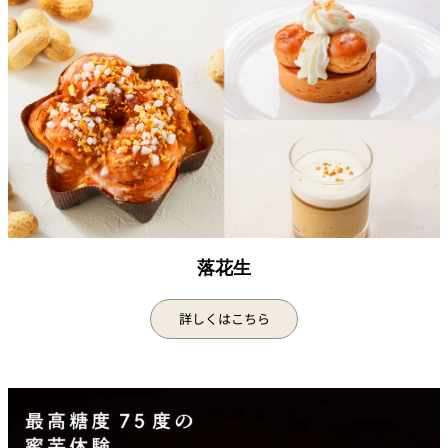
鉄板焼
欅
Sky Salon 欅
スイーツ
パティスリー
SATSUKI
ラウンジ・バー
レス
ベイコートカ
トラ
ザ・ラウンジ
フェ
ン＆
落花生
ガーデンレストラン
バー
詳しくはこちら
Shell the
Garden＜期間
限定＞
ルームサービス
ルームサービ
ス