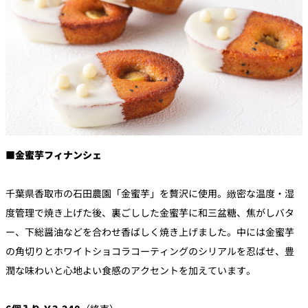
■金蜜芋フィナンシェ
千葉県香取市の石田農園「金蜜芋」を贅沢に使用。緻密な温度・
湿
度管理で焼き上げた後、裏ごしした金蜜芋に和三盆糖、
焦がしバタ
ー、下総醤油などを合わせ香ばしく焼き上げました。
中には金蜜芋
の角切りとホワイトショコラコーティングのシリアル
を忍ばせ、
豊
潤な味わいと心地よい食感のアクセントを加えています。