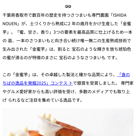
千葉県香取市で数百年の歴史を持つさつまいも専門農園「ISHIDA
NOUEN」が、土づくりから熟成に2 年の歳月をかけ生産した「金蜜
芋」。「蜜、甘さ、香り」3つの要素を最高品質に仕上げるため一本
の 苗、一本のさつまいもと向き合い続け唯一無二の生産熟成技術で
生み出された「金蜜芋」は、割ると 宝石のような輝きを放ち琥珀色
の蜜が滴るのが特徴のまさに 宝石のようなさつまいも です。
この「金蜜芋」は、その卓越した製法と確かな品質により、
「食の
ちばの逸品を発掘2025」コンテス ト
で銀賞を受賞しました。 専門家
やグルメ愛好家からも高い評価を受け、多数のメディアでも取り上
げ られるなど注目を集めている逸品です。