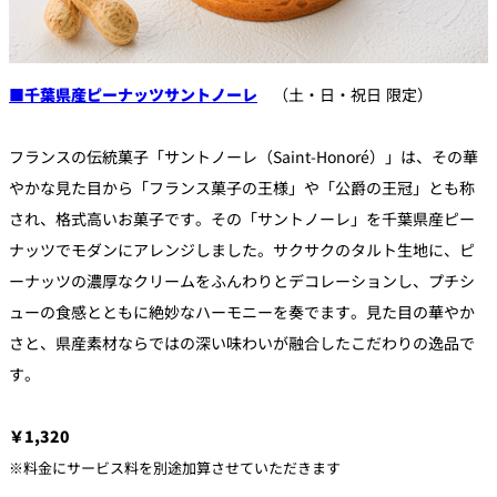
■
千葉県産ピーナッツサントノーレ
（
土・日・祝日 限定
）
フランスの伝統菓子「サントノーレ（Saint-Honoré）
」は、その華
やかな見た目から「フランス菓子の王様」や「
公爵の王冠」とも称
され、格式高いお菓子です。その「
サントノーレ」
を千葉県産ピー
ナッツでモダンにアレンジしました。
サクサクのタルト生地に、
ピ
ーナッツの濃厚なクリームをふんわりとデコレーションし、
プチシ
ューの食感とともに絶妙なハーモニーを奏でます。
見た目の華やか
さと、
県産素材ならではの深い味わいが融合したこだわりの逸品で
す。
￥1,320
※料金にサービス料を別途加算させていただきます