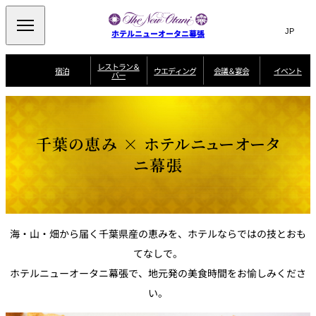
Search
言
サ
ホテルニューオータニ幕張
語
イ
切
り
ト
JP
レストラン＆
(日本語)
宿泊
ウエディング
会議＆宴会
イベント
バー
替
内
EN
(English)
え
ビュッフェ
メ
検
Select Language
▼
宿
宴
プ
ニ
泊
会
ラ
索
客
ュ
ウエディングスタ
プ
場
ン
室
トップページ
コンセプト
ニューオータニク
イル
ラ
一
一
ー
窓
SATSUKI
ザ・ラウンジ
選ばれる理由
一
ラブ会員限定
千葉の恵み × ホテルニューオータ
ン
覧
覧
ウ
を
覧
スイートご宿泊特
一
を
オールデイダイニング
会
典
開
エ
覧
ニ幕張
挙式
披露宴
料理・ケーキ
閉
議
開
デ
＆
特
ィ
閉
典
SATSUKI
宴
ン
と
誕生日や記念日の
ウエディングスト
ルームサービス
オ
会
独立型邸宅
資料請求
季処（日本料理）
お祝いに
ーリー
グ
朝食
～ROOM SERVICE
プ
～アニバーサリー
～BREAKFAST～
～
シ
～
ョ
海・山・畑から届く千葉県産の恵みを、
ホテルならではの技とおも
記念日・お祝いで
【宴会用】
テイク
ン
のご利用に
アウトメニュー
ホテルへのアクセ
千羽鶴
山茶花
一心
よくあるご質問
てなしで。
ス
よ
中国料理
く
ホテルニューオータニ幕張で、
地元発の美食時間をお愉しみくださ
あ
る
ご
い。
質
大観苑
問