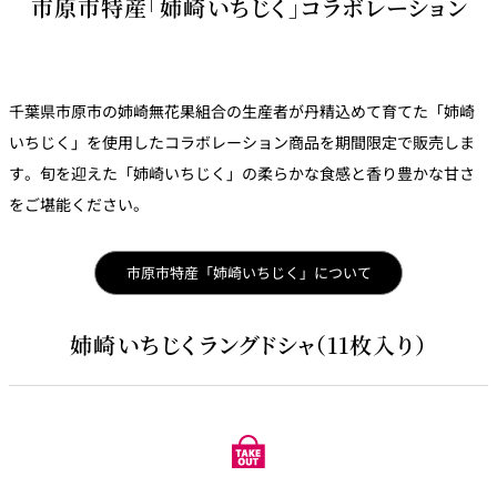
市原市特産「姉崎いちじく」コラボレーション
鉄板焼
欅
Sky Salon 欅
スイーツ
千葉県市原市の姉崎無花果組合の生産者が丹精込めて育てた「姉崎
いちじく」を使用したコラボレーション商品を期間限定で販売しま
パティスリー
SATSUKI
す。旬を迎えた「姉崎いちじく」の柔らかな食感と香り豊かな甘さ
ラウンジ・バー
をご堪能ください。
レス
ベイコートカ
トラ
ザ・ラウンジ
フェ
市原市特産「姉崎いちじく」について
ン＆
ガーデンレストラン
バー
姉崎いちじくラングドシャ（11枚入り）
Shell the
Garden＜期間
限定＞
ルームサービス
ルームサービ
ス