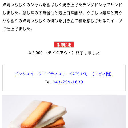
姉崎いちじくのジャムを香ばしく焼き上げたラングドシャでサンド
パーティースペース
しました。隠し味の下総醤油と最上白味醂が、やさしい酸味と爽や
かな香りの姉崎いちじくの特徴を引き立て和を感じさせるスイーツ
Tokio
ご案内
に仕上げました。
レストラン夏
季節限定
レストランギ
七五三プラン
の涼宴プラン
個室のご案内
フト券
2026
2026
￥3,000
（テイクアウト）終了しました
シャンパーニ
自宅で味わう
ュフェア
レストランパ
レストラン個
ホテルのテイ
～ポメリー ブ
ーティープラ
室お祝いプラ
パン＆スイーツ「パティスリーSATSUKI」（ロビィ階）
クアウトメニ
リュット・ロ
ン
ン
ュー
ワイヤル～
Tel:
043-299-1639
誕生日や記念
よくあるご質
チャペルでプ
日のお祝いに
問
レストランご
ロポーズディ
～アニバーサ
法要プラン
ナープラン
リー～