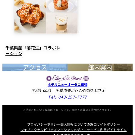
千葉県産「落花生」コラボレ
ーション
アクセス
館内案内
ホテルニューオータニ幕張
〒261-0021 千葉市美浜区ひび野2-120-3
Tel:
043-297-7777
※掲載されている写真はイメージです。実際とは異なる場合があります。
プライバシーポリシー
個人情報についての窓口
サイトポリシー
ウェブアクセシビリティ
ソーシャルメディアサービス利用ガイドライン
特定商取引法に基づく表示