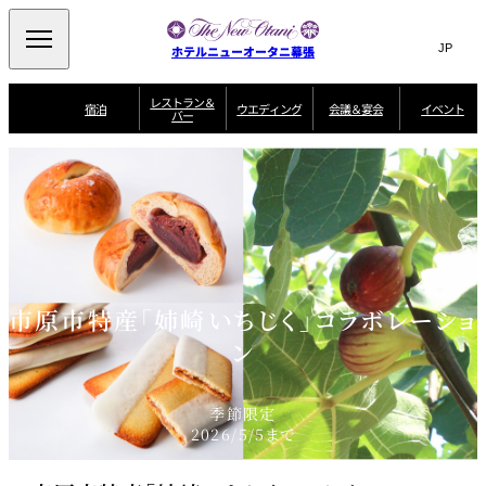
Search
言
サ
ホテルニューオータニ幕張
語
イ
切
り
ト
JP
レストラン＆
(日本語)
宿泊
ウエディング
会議＆宴会
イベント
バー
替
内
EN
(English)
え
ビュッフェ
メ
検
Select Language
▼
宿
宴
プ
ニ
泊
会
ラ
索
客
ュ
ウエディングスタ
プ
場
ン
室
トップページ
コンセプト
ニューオータニク
イル
ラ
一
一
ー
窓
SATSUKI
ザ・ラウンジ
選ばれる理由
一
ラブ会員限定
ン
覧
覧
ウ
を
覧
スイートご宿泊特
一
を
オールデイダイニング
会
典
開
エ
覧
挙式
披露宴
料理・ケーキ
閉
議
開
デ
＆
特
ィ
閉
典
SATSUKI
宴
ン
と
誕生日や記念日の
ウエディングスト
市原市特産「姉崎いちじく」コラボレーショ
ルームサービス
オ
会
独立型邸宅
資料請求
季処（日本料理）
お祝いに
ーリー
グ
朝食
～ROOM SERVICE
プ
～アニバーサリー
～BREAKFAST～
～
シ
ン
～
ョ
記念日・お祝いで
【宴会用】
テイク
ン
のご利用に
アウトメニュー
ホテルへのアクセ
千羽鶴
山茶花
一心
よくあるご質問
ス
よ
中国料理
く
季節限定
あ
る
2026/5/5まで
ご
質
大観苑
問