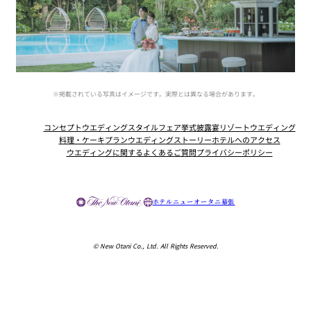
※掲載されている写真はイメージです。実際とは異なる場合があります。
コンセプト
ウエディングスタイル
フェア
挙式
披露宴
リゾートウエディング
料理・ケーキ
プラン
ウエディングストーリー
ホテルへのアクセス
ウエディングに関するよくあるご質問
プライバシーポリシー
Instagram
Facebook
Youtube
ホテルニューオータニ幕張
© New Otani Co., Ltd. All Rights Reserved.