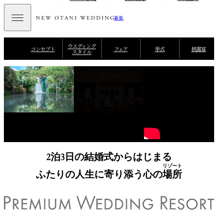
幕張
ウエディング
コンセプト
フェア
挙式
披露宴
スタイル
2泊3日の結婚式からはじまる
リゾート
ふたりの人生に寄り添う心の
場所