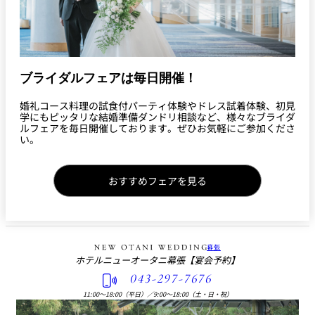
ブライダルフェアは毎日開催！
婚礼コース料理の試食付パーティ体験やドレス試着体験、初見
学にもピッタリな結婚準備ダンドリ相談など、様々なブライダ
ルフェアを毎日開催しております。ぜひお気軽にご参加くださ
い。
おすすめフェアを見る
幕張
ホテルニューオータニ幕張
【宴会予約】
043-297-7676
11:00〜18:00（平日）
／
9:00〜18:00（土・日・祝）