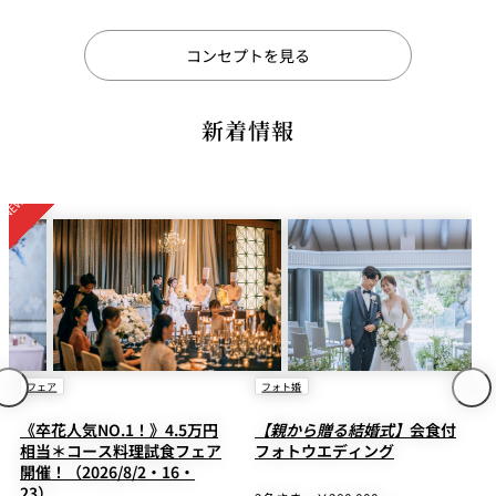
コンセプトを見る
新着情報
フォト婚
お知らせ
【親から贈る結婚式】
会食付
【3年連続選出】
「そよ風の
フォトウエディング
教会」が”日本の美しいチャ
ペルベスト100“に選ばれまし
た！