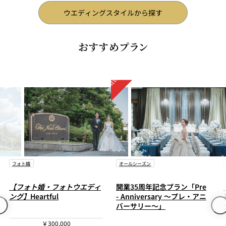
ウエディングスタイルから探す
おすすめプラン
オールシーズン
フォト婚
開業35周年記念プラン「Pre
【2026年9月まで】
和洋選べ
- Anniversary ～プレ・アニ
るフォト＋会⾷付ウエディン
バーサリー～」
グプラン