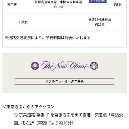
湾岸習志野IC
首都高速湾岸線・東関東自動車道
東京駅
約5分
約35分
国道14号線経由
千葉駅
約20分
※道路交通状況により、所要時間は前後いたします
ホテルニューオータニ幕張
＜東京方面からのアクセス＞
① 京葉道路 幕張I.C.を幕張方面を出て直進、交差点「幕張公
園」を右折（幕張I.Cより約10分）