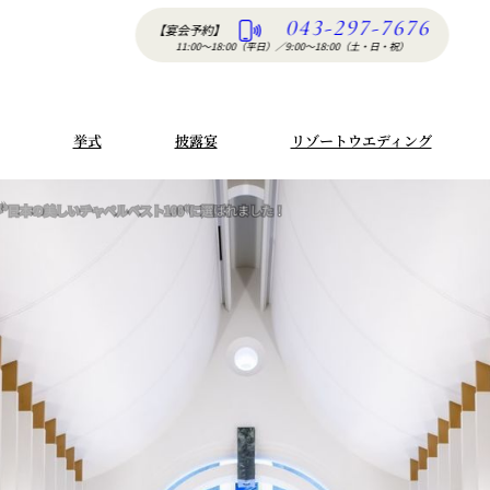
043-297-7676
【宴会予約】
11:00〜18:00（平日）
／
9:00〜18:00（土・日・祝）
挙式
披露宴
リゾートウエディング
”日本の美しいチャペルベスト100“に選ばれました！