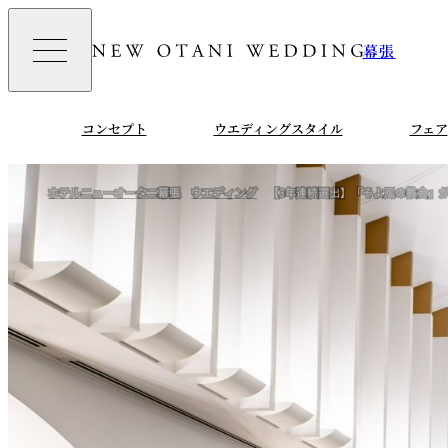
幕張
コンセプト
ウエディングスタイル
フェア
ホテルニューオータニ幕張
ウエディング
【3年連続選出】「そよ風の教会」が