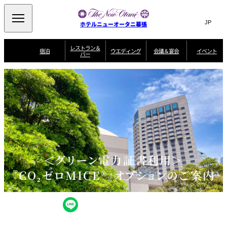
Search
言
サ
ホテルニューオータニ幕張
語
イ
切
り
ト
JP
レストラン＆
(日本語)
宿泊
ウエディング
会議＆宴会
イベント
バー
替
内
EN
(English)
え
ビュッフェ
メ
検
Select Language
▼
宿
宴
プ
ニ
泊
会
ラ
索
客
ュ
ウエディングスタ
プ
場
ン
室
トップページ
コンセプト
ニューオータニク
イル
ラ
一
一
ー
窓
SATSUKI
ザ・ラウンジ
選ばれる理由
一
ラブ会員限定
ン
覧
覧
ウ
を
覧
スイートご宿泊特
一
を
オールデイダイニング
会
典
開
エ
覧
挙式
披露宴
料理・ケーキ
閉
議
開
デ
＆
特
ィ
閉
典
SATSUKI
宴
ン
と
誕生日や記念日の
ウエディングスト
ルームサービス
オ
会
独立型邸宅
資料請求
季処（日本料理）
お祝いに
ーリー
グ
朝食
～ROOM SERVICE
プ
～アニバーサリー
＜グリーン電力証書利用＞
～BREAKFAST～
～
シ
～
ョ
記念日・お祝いで
【宴会用】
テイク
『CO₂ゼロMICE®』オプションのご案内
ン
のご利用に
アウトメニュー
ホテルへのアクセ
千羽鶴
山茶花
一心
よくあるご質問
ス
よ
中国料理
く
あ
る
ご
質
大観苑
問