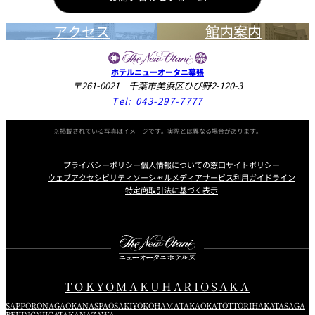
アクセス
館内案内
ホテルニューオータニ幕張
〒261-0021 千葉市美浜区ひび野2-120-3
Tel:
043-297-7777
※掲載されている写真はイメージです。実際とは異なる場合があります。
プライバシーポリシー
個人情報についての窓口
サイトポリシー
ウェブアクセシビリティ
ソーシャルメディアサービス利用ガイドライン
特定商取引法に基づく表示
Instagram
Facebook
Youtube
TOKYO
MAKUHARI
OSAKA
SAPPORO
NAGAOKA
NASPA
OSAKI
YOKOHAMA
TAKAOKA
TOTTORI
HAKATA
SAGA
BEIJING
NIIGATA
KANAZAWA