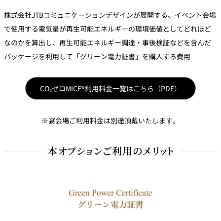
パーティースペース
株式会社JTBコミュニケーションデザインが展開する、イベント会場
で使用する電気量が再生可能エネルギーの環境価値としてどれほど
Tokio
なのかを算出し、再生可能エネルギー調達・事後検証などを含んだ
ご案内
パッケージを利用して「グリーン電力証書」を購入する費用
レストラン夏
レストランギ
七五三プラン
の涼宴プラン
個室のご案内
フト券
2026
2026
CO₂ゼロMICE®利用料金一覧はこちら（PDF）
シャンパーニ
自宅で味わう
ュフェア
※宴会場ご利用料金は別途頂戴いたします。
レストランパ
レストラン個
ホテルのテイ
～ポメリー ブ
ーティープラ
室お祝いプラ
クアウトメニ
リュット・ロ
ン
ン
ュー
ワイヤル～
本オプションご利用のメリット
誕生日や記念
よくあるご質
チャペルでプ
日のお祝いに
問
レストランご
ロポーズディ
～アニバーサ
法要プラン
ナープラン
リー～