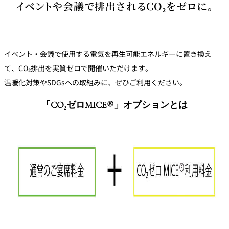
イベントや会議で排出されるCO₂をゼロに。
鉄板焼
欅
Sky Salon 欅
スイーツ
イベント・会議で使用する電気を再生可能エネルギーに置き換え
て、CO₂排出を実質ゼロで開催いただけます。
パティスリー
SATSUKI
温暖化対策やSDGsへの取組みに、ぜひご利用ください。
ラウンジ・バー
「CO₂ゼロMICE®」オプションとは
レス
ベイコートカ
トラ
ザ・ラウンジ
フェ
ン＆
ガーデンレストラン
バー
Shell the
Garden＜期間
限定＞
ルームサービス
ルームサービ
ス