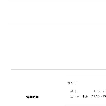
ニューオータニクラブ
会員優待・特典
会席料理のご利用で個室料2時間サービス、サービス料50％
※お会計時に会員カードをご提示ください。
※但し、2023年4月1日ご予約分より、土・日・祝日の個
紫苑（Shion）
あらかじめご了承いただきますようお願い申し上げます。
ランチ
ご結納や顔合わせ、ご家族でのお集まりや、歓送迎会、忘年会、
平日 11:30～15:00（
土・日・祝日 11:30～15:30
す。
営業時間
お会計時に会員証をご提示ください。
ご提示がない場合は優待料金は適用いたしかねますのでご注意ください。