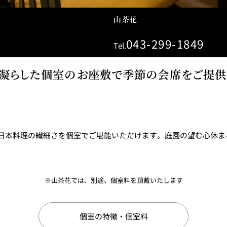
山茶花
043-299-1849
Tel.
凝らした個室のお座敷で季節の会席をご提供
レストランギフト券
レストラン夏の
ン2026
日本料理の繊細さを個室でご堪能いただけます。庭園の望む心休ま
ープ
レストラン個室お祝いプ
シャンパーニ
ラン
～ポメリー ブ
ト・ロワイ
※山茶花では、別途、個室料を頂戴いたします
祝い
レストランご法要プラン
チャペルでプロ
ィナープ
～
個室の特徴・個室料