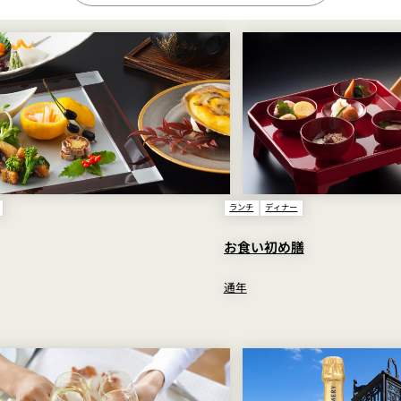
ランチ
ディナー
お食い初め膳
通年