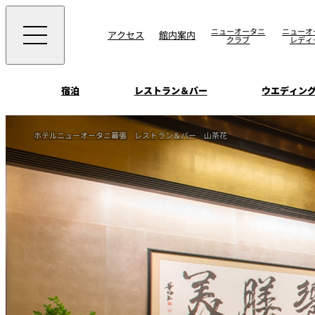
ニューオータニ
ニューオ
アクセス
館内案内
クラブ
レディ
宿泊
レストラン＆バー
ウエディン
ビュッフェ
お知らせ
ホテルニューオータニ幕張
レストラン＆バー
山茶花
トップページ
選ばれる理由
SATSUKI
会議＆宴会
オールデイダイニング
宿泊
記念日・お祝いでの
挙式
サービスガイド
ウエディング
用に
SATSUKI
ウエディングストー
季処（日本料理）
周辺施設・観光案
よくあるご質問
千羽鶴
中国料理