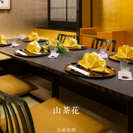
Sky Salon 欅
KI
ベイコートカフェ
山茶花
＜期
会席料理