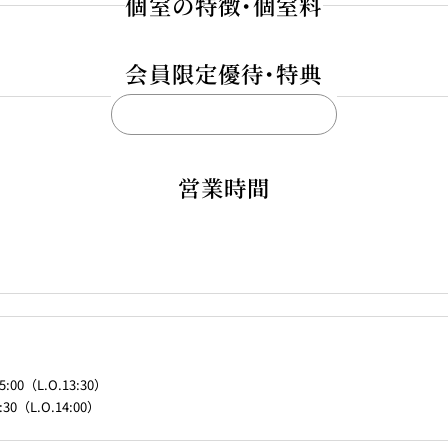
個室の特徴・個室料
会員限定優待・特典
THE
NEW
OTANI
CLUB
営業時間
割引、NOCポイント加算
室料が「2時間無料」より「50%割引」へ変更となります。
紫翠（Shisui）
荒磯（Araiso）
ミーティング、ウエディングパーティーなど幅広くご利用いただけ
L.O.13:30）
（L.O.14:00）