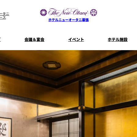
ータニ
ース
ホテルニューオータニ幕張
グ
会議＆宴会
イベント
ホテル施設
宴会場一覧
客室一覧
宿泊プラン
プラン一
コンセプト
ウエディング
ザ・ラウンジ
特典とオプ
ご利
【宴会用】
披露宴
テイクアウト
料理・ケ
メニュー
誕生日や記念日のお祝い
朝食
に
～BREAKFA
リー
独立型邸宅
資料請
～アニバーサリー～
内
よくあるご質問
ホテルへのアクセス
山茶花
一心