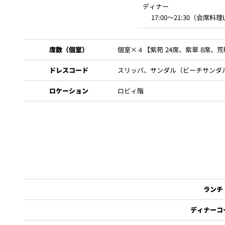
他の特典との併用はご遠慮ください。
ディナー
17:00～21:30（会席料理L.
日本酒
ビール・ウ
個室名
席数（個室）
個室×４【紫苑 24席、紫翠 8席、荒
紫苑（Shion）
ドレスコード
スリッパ、サンダル（ビーチサンダ
紫翠（Shisui）
ロケーション
ロビィ階
荒磯（Araiso）
紫陽花（Ajisai）
茶碗蒸し
※個室及び団体予約規定
海老フライ、鶏から揚げ
別途、サービス料を加算させていただきます。
お客さまのご都合により、ご予約をお取り消しになる場合は、「ご予
付は翌日扱いとさせていただきます。
ランチ
ポテトフライ、ソーセージ
ディナーコ