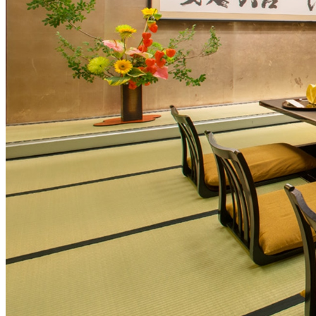
大観苑
鉄板焼
欅
スイーツ
パティスリーSATSU
ラウンジ・バー
レストラン＆
バー
ザ・ラウンジ
ガーデンレストラン
Shell the Garden
間限定＞
ルームサービス