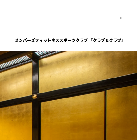
Search
言
サ
語
イ
切
ト
り
JP
(日本語)
替
メンバーズフィットネススポーツクラブ 『クラブ＆クラブ』
内
え
EN
(English)
検
メ
ニ
Select Language
▼
索
一覧
覧
ュ
窓
ー
スタイル
ニューオータニクラブ会
ケータリングサービス
フェア
を
を
員限定
スイートご宿泊特典
ション
宴会予約・お問合せフォ
開
開
ーム
閉
ーキ
プラン
閉
ルームサービス
ST～
～ROOM SERVICE～
求
お問合せ