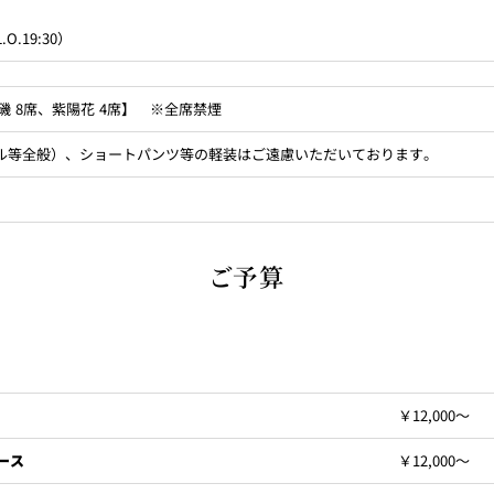
利用料
O.19:30）
ィスキー・果実酒
ソフトドリンク・ミネラルウ
人数
（平日
磯 8席、紫陽花 4席】 ※全席禁煙
9～24名さま
￥19,800
ル等全般）、ショートパンツ等の軽装はご遠慮いただいております。
6～8名さま
￥14,300
6～8名さま
￥11,000
ご予算
4～6名さま
￥6,600
約日から起算して」下記の期間・料率に基づき取消料を申し受けます。
￥12,000～
ース
￥12,000～
個室のご案内｜用途別一覧
契約解除の通知を受けた日