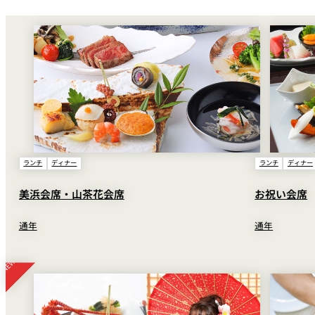
ランチ
ディナー
ランチ
ディナー
美浜会席・山茶花会席
お祝い会席
通年
通年