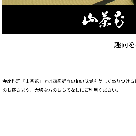
ルームサービス
パーティースペース
Tokio
趣向を
ご案内
個室のご案内
会席料理「山茶花」では四季折々の旬の味覚を美しく盛りつける
レストランパーティ
のお客さまや、大切な方のおもてなしにご利用ください。
ラン
誕生日や記念日のお
に
～アニバーサリー