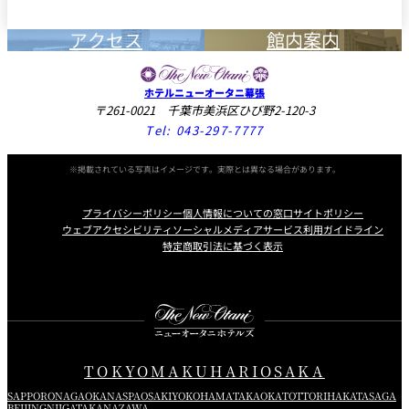
アクセス
館内案内
ホテルニューオータニ幕張
〒261-0021 千葉市美浜区ひび野2-120-3
Tel:
043-297-7777
※掲載されている写真はイメージです。実際とは異なる場合があります。
プライバシーポリシー
個人情報についての窓口
サイトポリシー
ウェブアクセシビリティ
ソーシャルメディアサービス利用ガイドライン
特定商取引法に基づく表示
Instagram
Facebook
Youtube
TOKYO
MAKUHARI
OSAKA
SAPPORO
NAGAOKA
NASPA
OSAKI
YOKOHAMA
TAKAOKA
TOTTORI
HAKATA
SAGA
BEIJING
NIIGATA
KANAZAWA