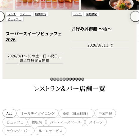
鉄板焼
ランチ
期間限
ィナー
期間限定
ランチ
期間限定
欅
Sky Salon 欅
大観苑 冷麺
スイーツ
お好み丼御膳 ～極～
スイーツビュッフェ
202
パティスリー
2026/8/31まで
SATSUKI
ラウンジ・バー
8/1～30の土・日・祝日、
よび特定日開催
レス
ベイコートカ
トラ
ザ・ラウンジ
フェ
ン＆
ガーデンレストラン
バー
レストラン＆バー店舗一覧
Shell the
Garden＜期間
限定＞
ALL
オールデイダイニング
季処（日本料理）
中国料理
ルームサービス
ビュッフェ
鉄板焼
パーティースペース
スイーツ
ラウンジ・バー
ルームサービス
ルームサービ
ス