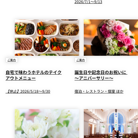
2026/7/1～9/13
ご案内
ご案内
自宅で味わうホテルのテイク
誕生日や記念日のお祝いに
アウトメニュー
～アニバーサリー～
【休止】
2026/5/18～9/30
宿泊・レストラン・個室 ほか