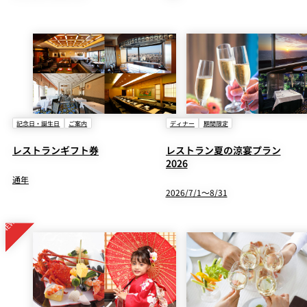
記念日・誕生日
ご案内
ディナー
期間限定
レストランギフト券
レストラン夏の涼宴プラン
2026
通年
2026/7/1～8/31