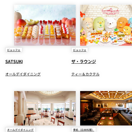
パーティースペース
Tokio
ご案内
レストラン夏
レストランギ
七五三プラン
の涼宴プラン
個室のご案内
ビュッフェ
ビュッフェ
フト券
2026
2026
SATSUKI
ザ・ラウンジ
シャンパーニ
自宅で味わう
ュフェア
レストランパ
レストラン個
ホテルのテイ
～ポメリー ブ
オールデイダイニング
ティー＆カクテル
ーティープラ
室お祝いプラ
クアウトメニ
リュット・ロ
ン
ン
ュー
ワイヤル～
誕生日や記念
よくあるご質
チャペルでプ
日のお祝いに
問
レストランご
ロポーズディ
～アニバーサ
法要プラン
ナープラン
リー～
オールデイダイニング
季処（日本料理）