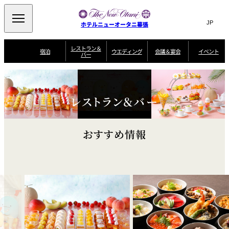
Search
言
サ
ホテルニューオータニ幕張
語
イ
切
り
ト
JP
レストラン＆
(日本語)
宿泊
ウエディング
会議＆宴会
イベント
バー
替
内
EN
(English)
え
ビュッフェ
メ
検
Select Language
▼
宿
宴
プ
ニ
泊
会
ラ
索
客
ュ
ウエディングスタ
プ
場
ン
室
トップページ
コンセプト
ニューオータニク
イル
ラ
一
一
ー
窓
SATSUKI
ザ・ラウンジ
レストラン＆バー
選ばれる理由
一
ラブ会員限定
ン
覧
覧
ウ
を
覧
スイートご宿泊特
一
を
オールデイダイニング
会
典
開
エ
覧
挙式
披露宴
料理・ケーキ
閉
議
開
デ
＆
おすすめ情報
特
ィ
閉
典
SATSUKI
宴
ン
と
誕生日や記念日の
ウエディングスト
ルームサービス
オ
会
独立型邸宅
資料請求
季処（日本料理）
お祝いに
ーリー
グ
朝食
～ROOM SERVICE
プ
～アニバーサリー
～BREAKFAST～
～
シ
～
ョ
記念日・お祝いで
【宴会用】
テイク
ン
のご利用に
アウトメニュー
ホテルへのアクセ
千羽鶴
山茶花
一心
よくあるご質問
ス
よ
中国料理
く
あ
る
ご
質
大観苑
問