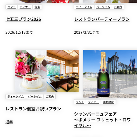
ランチ
ディナー
個室
ティータイム
バータイム
ご案内
七五三プラン2026
レストランパーティープラン
2026/12/13まで
2027/3/31まで
ティータイム
バータイム
ご案内
ランチ
ディナー
期間限定
レストラン個室お祝いプラン
シャンパーニュフェア
～ポメリー ブリュット・ロワ
通年
イヤル～