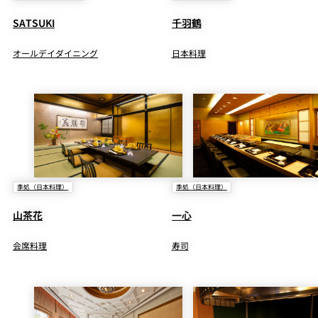
SATSUKI
千羽鶴
オールデイダイニング
日本料理
季処（日本料理）
季処（日本料理）
山茶花
一心
会席料理
寿司