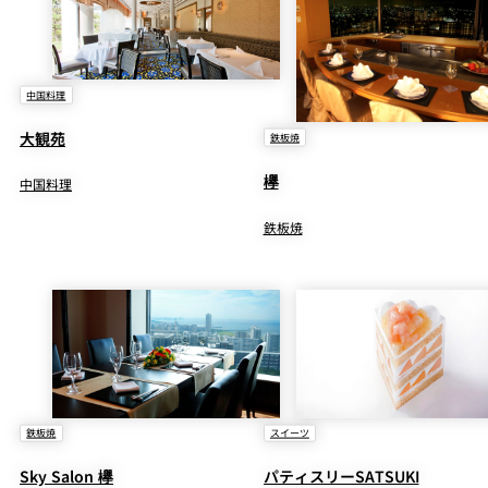
中国料理
大観苑
鉄板焼
欅
中国料理
鉄板焼
鉄板焼
スイーツ
Sky Salon 欅
パティスリーSATSUKI