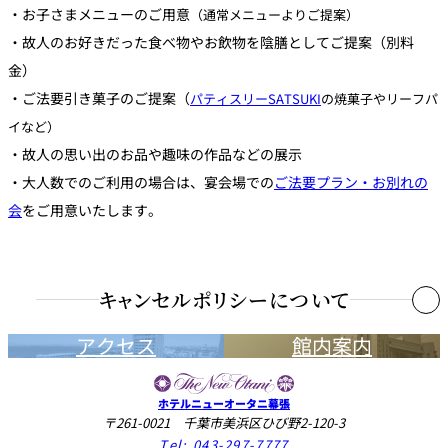
・お子さまメニューのご用意
（通常メニューよりご提案）
翌日扱いとさせていただきます。
・故人のお好きだった食べ物やお飲物を陰膳としてご提案（別料
金）
契約解除の通知を受けた日
・ご法要引き菓子のご提案（
パティスリーSATSUKI
の焼菓子やリーフパ
イなど）
ご
予
ご予
ご予
ご予約
ご予約
・故人の思い出のお品や趣味の作品などの展示
約
約日
約日
日
日
・大人数でのご利用の場合は、宴会場での
ご法要プラン・お別れの
日
会
をご用意いたします。
前日
4日前
10日前
20日前
当
～3
～9日
～19日
～30日
日
日前
前
前
前
キャンセルポリシーについて
10
アクセス
7名さ
館内案内
0
50%
-
-
-
ままで
%
ホテルニューオータニ幕張
契約申
8～20
10
〒261-0021 千葉市美浜区ひび野2-120-3
し込み
名さま
0
50%
30%
20%
-
Tel:
043-297-7777