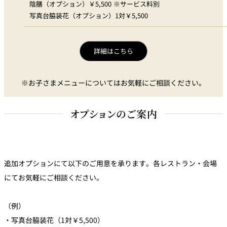
陰膳（オプション）￥5,500 ※サービス料別
写真台脇装花（オプション）1対￥5,500
詳細はこちら
※お子さまメニューについてはお気軽にご相談ください。
オプションのご案内
追加オプションにて以下のご用意を承ります。各レストラン・会場
にてお気軽にご相談ください。
※個室及び団体予約規定
お客さまのご都合により、ご予約をお取り消しになる場合は、「ご
（例）
予約日から起算して」下記の期間・料率に基づき取消料を申し受け
・写真台脇装花（1対￥5,500）
ます。 ※取消受付時間は、17:00まで。17:00を過ぎての取消受付は