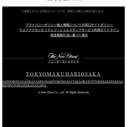
人数
まで
%
※掲載されている写真はイメージです。実際とは異なる場合があります。
10
21名さ
0
50%
30%
20%
10%
プライバシーポリシー
個人情報についての窓口
サイトポリシー
ま以上
ウェブアクセシビリティ
ソーシャルメディアサービス利用ガイドライン
%
特定商取引法に基づく表示
Instagram
Facebook
Youtube
%はお見積り総額に対する取消料の比率です。
お席のみのご予約の場合、ランチ・ディナー共にコース最低料金の
ご予約人数分を申し受けます。
人数変更（減員）も上記日程に準じて差額分を申し受けます。
TOKYO
MAKUHARI
OSAKA
台風、地震、公共交通機関の大規模運休など、当店がやむを得ない
SAPPORO
NAGAOKA
NASPA
OSAKI
YOKOHAMA
TAKAOKA
TOTTORI
HAKATA
SAGA
BEIJING
NIIGATA
KANAZAWA
と判断した場合にはキャンセル料を免除いたします。
© New Otani Co., Ltd. All Rights Reserved.