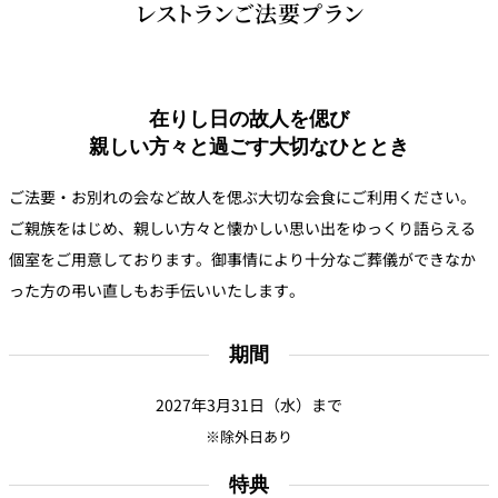
レストランご法要プラン
鉄板焼
欅
Sky Salon 欅
スイーツ
在りし日の故人を偲び
親しい方々と過ごす大切なひととき
パティスリー
SATSUKI
ご法要・お別れの会など故人を偲ぶ大切な会食にご利用ください。
ラウンジ・バー
ご親族をはじめ、親しい方々と懐かしい思い出をゆっくり語らえる
レス
個室をご用意しております。御事情により十分なご葬儀ができなか
ベイコートカ
トラ
ザ・ラウンジ
フェ
ン＆
った方の弔い直しもお手伝いいたします。
ガーデンレストラン
バー
期間
Shell the
Garden＜期間
限定＞
2027年3月31日（水）まで
ルームサービス
※除外日あり
ルームサービ
特典
ス