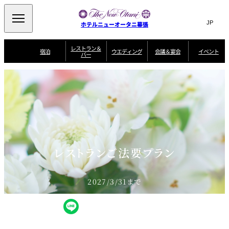
Search
言
サ
ホテルニューオータニ幕張
語
イ
切
り
ト
JP
レストラン＆
(日本語)
宿泊
ウエディング
会議＆宴会
イベント
バー
替
内
EN
(English)
え
ビュッフェ
メ
検
Select Language
▼
宿
宴
プ
ニ
泊
会
ラ
索
客
ュ
ウエディングスタ
プ
場
ン
室
トップページ
コンセプト
ニューオータニク
イル
ラ
一
一
ー
窓
SATSUKI
ザ・ラウンジ
選ばれる理由
一
ラブ会員限定
ン
覧
覧
ウ
を
覧
スイートご宿泊特
一
を
オールデイダイニング
会
典
開
エ
覧
挙式
披露宴
料理・ケーキ
閉
議
開
デ
＆
特
ィ
閉
典
SATSUKI
宴
ン
と
誕生日や記念日の
ウエディングスト
レストランご法要プラン
ルームサービス
オ
会
独立型邸宅
資料請求
季処（日本料理）
お祝いに
ーリー
グ
朝食
～ROOM SERVICE
プ
～アニバーサリー
～BREAKFAST～
～
シ
～
ョ
記念日・お祝いで
【宴会用】
テイク
ン
のご利用に
アウトメニュー
ホテルへのアクセ
千羽鶴
山茶花
一心
2027/3/31まで
よくあるご質問
ス
よ
中国料理
く
あ
る
ご
質
大観苑
問