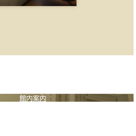
×
○
○
○
○
○
○
○
○
○
○
○
○
○
○
館内案内
○
、お子さま用アメニティ等をご用意しております。