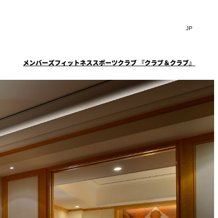
Search
言
サ
語
イ
切
ト
り
JP
(日本語)
替
メンバーズフィットネススポーツクラブ 『クラブ＆クラブ』
内
え
EN
(English)
検
メ
ニ
Select Language
▼
索
一覧
覧
ュ
窓
ー
スタイル
ニューオータニクラブ会
ケータリングサービス
フェア
を
を
員限定
スイートご宿泊特典
ション
宴会予約・お問合せフォ
開
開
ーム
閉
ーキ
プラン
閉
ルームサービス
ST～
～ROOM SERVICE～
求
お問合せ