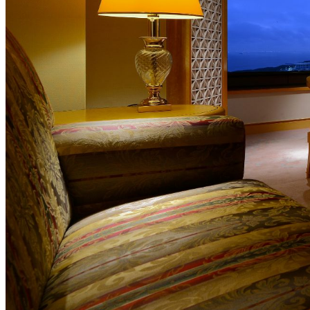
大観苑
鉄板焼
欅
スイーツ
パティスリーSATSU
ラウンジ・バー
レストラン＆
バー
ザ・ラウンジ
ガーデンレストラン
Shell the Garden
間限定＞
ルームサービス