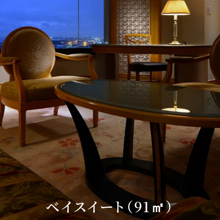
Sky Salon 欅
KI
ベイコートカフェ
＜期
ベイスイート（91㎡）