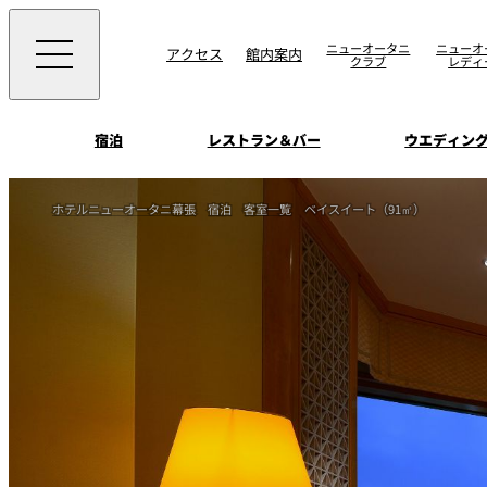
ニューオータニ
ニューオ
アクセス
館内案内
クラブ
レディ
宿泊
レストラン＆バー
ウエディン
ビュッフェ
お知らせ
ホテルニューオータニ幕張
宿泊
客室一覧
ベイスイート（91㎡）
トップページ
選ばれる理由
SATSUKI
会議＆宴会
オールデイダイニング
宿泊
記念日・お祝いでの
挙式
サービスガイド
ウエディング
用に
SATSUKI
ウエディングストー
季処（日本料理）
周辺施設・観光案
よくあるご質問
千羽鶴
中国料理