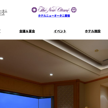
ータニ
ース
ホテルニューオータニ幕張
グ
会議＆宴会
イベント
ホテル施設
宴会場一覧
客室一覧
宿泊プラン
プラン一
コンセプト
ウエディング
ザ・ラウンジ
特典とオプ
ご利
【宴会用】
披露宴
テイクアウト
料理・ケ
メニュー
誕生日や記念日のお祝い
朝食
に
～BREAKFA
リー
独立型邸宅
資料請
～アニバーサリー～
内
よくあるご質問
ホテルへのアクセス
山茶花
一心