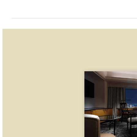
インターネットシステム
テレビ
DVD（再生のみ）
シャンプー/リンス/ボディシャンプー
電話
シャワーキャップ
時計
歯ブラシ
セーフティーボックス
石鹸
電気ケトル
ハンドソープ
冷蔵庫
カミソリ
ミニバー
綿棒/コットンセット
耐熱グラス
ヘアブラシ