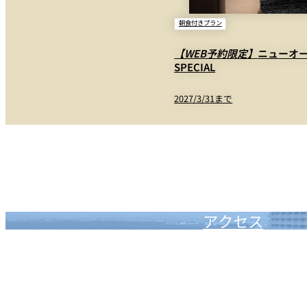
湯呑/急須
ヘアゴム
朝食付きプラン
シャワートイレ
入浴剤
【WEB予約限定】
ニューオー
ヘアドライヤー
男性用化粧品
SPECIAL
ローブ浴衣
女性用化粧品
2027/3/31まで
バスローブ
スリッパ
タオル
シューシャインクロス
バスマット
レターセット
ドリップコーヒー、砂糖、ミルク
アクセス
日本茶、紅茶、梅昆布茶
この他、貸し出し品として、FAX、CDプレーヤー、DVD/ブルーレイプレ