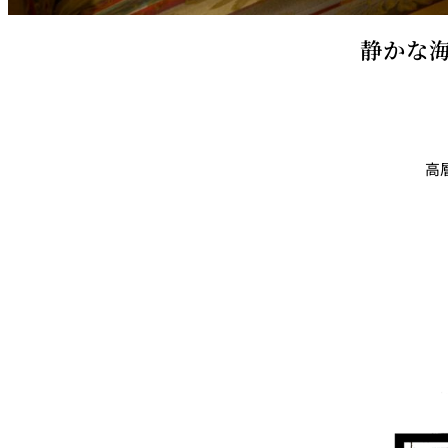
静かな海
ルームサービス
パーティースペース
Tokio
ご案内
高
個室のご案内
レストランパーティ
ラン
誕生日や記念日のお
に
～アニバーサリー