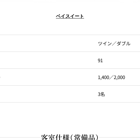
ベイスイート
ツイン／ダブル
91
）
1,400／2,000
3名
客室仕様（常備品）