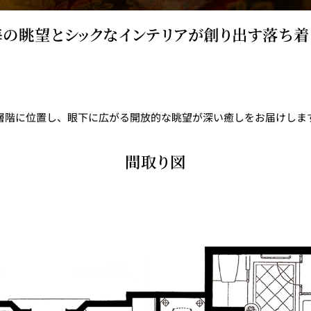
の眺望とシックなインテリアが創り出す落ち
層階に位置し、眼下に広がる開放的な眺望が深い癒しをお届けしま
レストランギフト券
レストラン夏の
間取り図
ン2026
ープ
レストラン個室お祝いプ
シャンパーニ
ラン
～ポメリー ブ
ト・ロワイ
祝い
レストランご法要プラン
チャペルでプロ
ィナープ
～