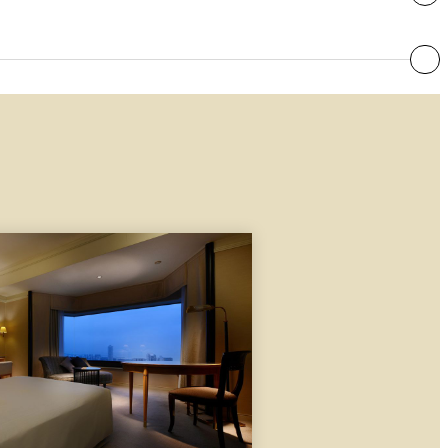
○
○
○
○
○
○
○
○
○
○
○
○
○
○
○
○
○
○