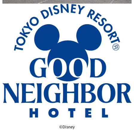
鉄板焼
欅
Sky Salon 欅
スイーツ
パティスリー
SATSUKI
ラウンジ・バー
レス
ベイコートカ
トラ
ザ・ラウンジ
フェ
ン＆
ガーデンレストラン
バー
Shell the
Garden＜期間
限定＞
ルームサービス
©Disney
ルームサービ
ス