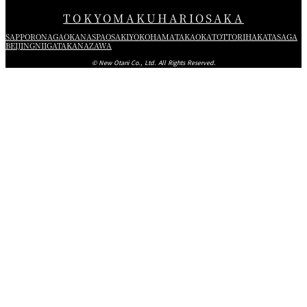
TOKYO
MAKUHARI
OSAKA
SAPPORO
NAGAOKA
NASPA
OSAKI
YOKOHAMA
TAKAOKA
TOTTORI
HAKATA
SAGA
BEIJING
NIIGATA
KANAZAWA
© New Otani Co., Ltd. All Rights Reserved.