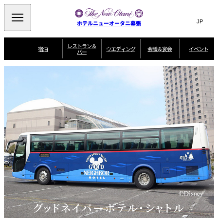
Search
言
サ
ホテルニューオータニ幕張
語
イ
切
り
ト
JP
レストラン＆
(日本語)
宿泊
ウエディング
会議＆宴会
イベント
バー
替
内
EN
(English)
え
ビュッフェ
メ
検
宿
宴
プ
ニ
泊
会
ラ
索
客
ュ
ウエディングスタ
プ
場
ン
室
トップページ
コンセプト
ニューオータニク
イル
ラ
一
一
ー
窓
SATSUKI
ザ・ラウンジ
選ばれる理由
一
ラブ会員限定
ン
覧
覧
ウ
を
覧
スイートご宿泊特
一
を
オールデイダイニング
会
典
開
エ
覧
挙式
披露宴
料理・ケーキ
閉
議
開
デ
＆
特
ィ
閉
典
SATSUKI
宴
ン
と
誕生日や記念日の
ウエディングスト
ルームサービス
オ
会
独立型邸宅
資料請求
季処（日本料理）
お祝いに
ーリー
グ
朝食
～ROOM SERVICE
プ
～アニバーサリー
～BREAKFAST～
～
シ
～
ョ
記念日・お祝いで
【宴会用】
テイク
ン
のご利用に
アウトメニュー
ホテルへのアクセ
千羽鶴
山茶花
一心
よくあるご質問
ス
よ
中国料理
く
あ
る
ご
グッドネイバーホテル・シャトル
質
大観苑
問