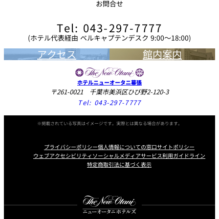
お問合せ
Tel: 043-297-7777
(ホテル代表経由 ベルキャプテンデスク 9:00～18:00)
アクセス
館内案内
ホテルニューオータニ幕張
〒261-0021 千葉市美浜区ひび野2-120-3
Tel:
043-297-7777
※掲載されている写真はイメージです。実際とは異なる場合があります。
プライバシーポリシー
個人情報についての窓口
サイトポリシー
ウェブアクセシビリティ
ソーシャルメディアサービス利用ガイドライン
特定商取引法に基づく表示
Instagram
Facebook
Youtube