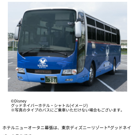
パーティースペース
Tokio
ご案内
レストラン夏
レストランギ
七五三プラン
の涼宴プラン
個室のご案内
フト券
2026
2026
シャンパーニ
自宅で味わう
ュフェア
レストランパ
レストラン個
ホテルのテイ
～ポメリー ブ
ーティープラ
室お祝いプラ
クアウトメニ
リュット・ロ
ン
ン
ュー
ワイヤル～
誕生日や記念
よくあるご質
チャペルでプ
©Disney
日のお祝いに
問
レストランご
ロポーズディ
～アニバーサ
グッドネイバーホテル・シャトル(イメージ)
法要プラン
ナープラン
リー～
※写真のタイプのバスにご乗車いただけない場合もございます。
ホテルニューオータニ幕張は、東京ディズニーリゾート®グッドネイ