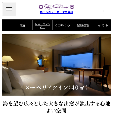
Search
言
サ
ホテルニューオータニ幕張
語
イ
切
り
ト
JP
レストラン＆
(日本語)
宿泊
ウエディング
会議＆宴会
イベント
バー
替
内
EN
(English)
え
ビュッフェ
メ
検
Select Language
▼
宿
宴
プ
ニ
泊
会
ラ
索
客
ュ
ウエディングスタ
プ
場
ン
室
トップページ
コンセプト
ニューオータニク
イル
ラ
一
一
ー
窓
SATSUKI
ザ・ラウンジ
選ばれる理由
一
ラブ会員限定
ン
覧
覧
ウ
を
覧
スイートご宿泊特
一
を
オールデイダイニング
会
典
開
エ
覧
挙式
披露宴
料理・ケーキ
閉
議
開
デ
＆
特
ィ
閉
典
SATSUKI
宴
ン
と
誕生日や記念日の
ウエディングスト
ルームサービス
オ
会
独立型邸宅
資料請求
季処（日本料理）
お祝いに
ーリー
グ
朝食
～ROOM SERVICE
プ
～アニバーサリー
～BREAKFAST～
～
シ
～
ョ
記念日・お祝いで
【宴会用】
テイク
スーペリアツイン（40㎡）
ン
のご利用に
アウトメニュー
ホテルへのアクセ
千羽鶴
山茶花
一心
よくあるご質問
ス
よ
中国料理
く
あ
る
海を望む広々とした大きな出窓が演出する心地
ご
質
大観苑
よい空間
問