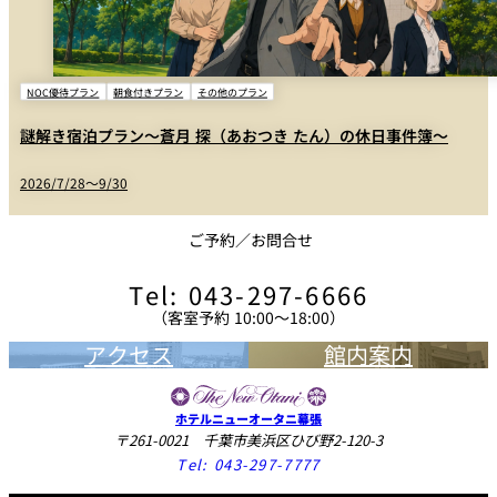
NOC優待プラン
朝食付きプラン
その他のプラン
謎解き宿泊プラン～蒼月 探（あおつき たん）の休日事件簿～
2026/7/28～9/30
ご予約／お問合せ
Tel: 043-297-6666
（客室予約 10:00〜18:00）
アクセス
館内案内
ホテルニューオータニ幕張
〒261-0021 千葉市美浜区ひび野2-120-3
Tel:
043-297-7777