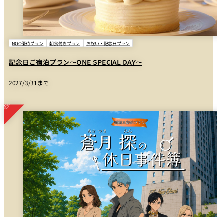
湯呑/急須
×
ヘアゴム
シャワートイレ
○
入浴剤
ヘアドライヤー
○
男性用化粧品
NOC優待プラン
朝食付きプラン
お祝い・記念日プラン
ローブ浴衣
○
女性用化粧品
記念日ご宿泊プラン～ONE SPECIAL DAY～
バスローブ
○
スリッパ
2027/3/31まで
タオル
○
シューシャインクロス
バスマット
○
レターセット
ドリップコーヒー、砂糖、ミルク
日本茶、紅茶、梅昆布茶
この他、貸し出し品として、FAX、CDプレーヤー、DVD/ブルーレイプレーヤ
ー、アイロン、アイロン台、ズボンプレッサー、加湿器、枕（そば殻・テンピ
ュール他）、お子さま用アメニティ等をご用意しております。