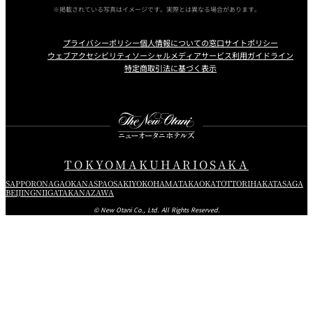
※掲載されている写真はイメージです。実際とは異なる場合があります。
プライバシーポリシー
個人情報についての窓口
サイトポリシー
ウェブアクセシビリティ
ソーシャルメディアサービス利用ガイドライン
特定商取引法に基づく表示
Instagram
Facebook
Youtube
TOKYO
MAKUHARI
OSAKA
SAPPORO
NAGAOKA
NASPA
OSAKI
YOKOHAMA
TAKAOKA
TOTTORI
HAKATA
SAGA
BEIJING
NIIGATA
KANAZAWA
© New Otani Co., Ltd. All Rights Reserved.