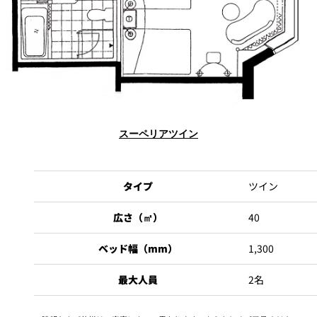
パーティースペース
Tokio
ご案内
レストラン夏
レストランギ
七五三プラン
の涼宴プラン
個室のご案内
フト券
2026
2026
スーペリアツイン
シャンパーニ
自宅で味わう
ュフェア
レストランパ
レストラン個
ホテルのテイ
～ポメリー ブ
ーティープラ
室お祝いプラ
クアウトメニ
リュット・ロ
タイプ
ツイン
ン
ン
ュー
ワイヤル～
広さ（㎡）
40
誕生日や記念
よくあるご質
チャペルでプ
日のお祝いに
問
レストランご
ロポーズディ
～アニバーサ
ベッド幅（mm）
1,300
法要プラン
ナープラン
リー～
最大人員
2名