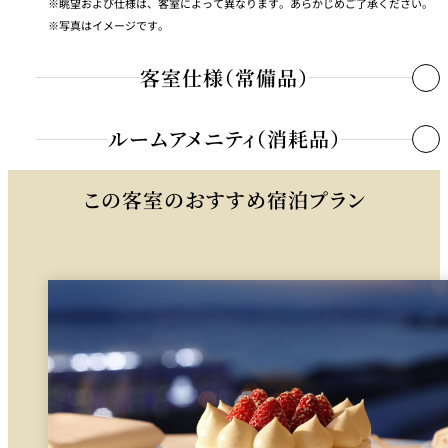
眺望および仕様は、客室によって異なります。あらかじめご了承ください。
写真はイメージです。
客室仕様（常備品）
インターネットシステム
○
ルームアメニティ（消耗品）
テレビ
○
DVD（再生のみ）
×
この客室のおすすめ宿泊プラン
シャンプー/リンス/ボディシャンプー
電話
○
シャワーキャップ
時計
○
歯ブラシ
セーフティーボックス
○
石鹸
電気ケトル
○
ハンドソープ
冷蔵庫
○
カミソリ
ミニバー
○
綿棒/コットンセット
耐熱グラス
○
ヘアブラシ