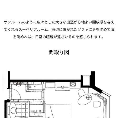
鉄板焼
欅
Sky Salon 欅
サンルームのように広々とした大きな出窓が心地よい開放感を与え
スイーツ
てくれるスーペリアルーム。窓辺に置かれたソファに身を沈めて海
を眺めれば、日常の喧騒が遠ざかるのを感じられます。
パティスリー
SATSUKI
ラウンジ・バー
間取り図
レス
ベイコートカ
トラ
ザ・ラウンジ
フェ
ン＆
ガーデンレストラン
バー
Shell the
Garden＜期間
限定＞
ルームサービス
ルームサービ
ス