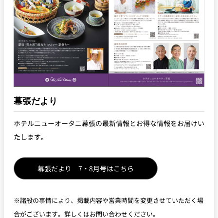
パーティースペース
Tokio
ご案内
レストラン夏
レストランギ
七五三プラン
の涼宴プラン
個室のご案内
フト券
2026
2026
幕張だより
シャンパーニ
自宅で味わう
ュフェア
レストランパ
レストラン個
ホテルのテイ
～ポメリー ブ
ホテルニューオータニ幕張の最新情報とお得な情報をお届けい
ーティープラ
室お祝いプラ
クアウトメニ
リュット・ロ
ン
ン
ュー
ワイヤル～
たします。
誕生日や記念
よくあるご質
チャペルでプ
日のお祝いに
問
レストランご
ロポーズディ
幕張だより 7・8月号はこちら
～アニバーサ
法要プラン
ナープラン
リー～
※諸般の事情により、掲載内容や営業時間を変更させていただく場
合がございます。詳しくはお問い合わせください。