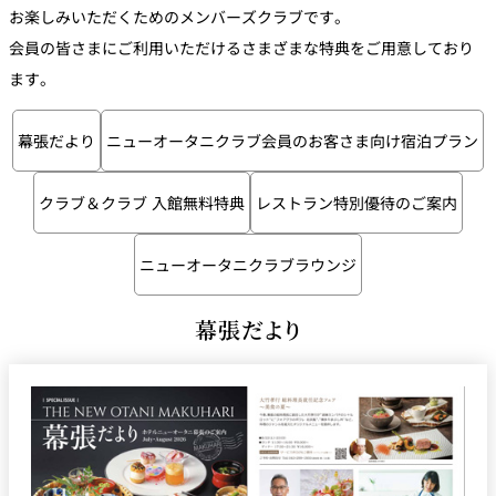
鉄板焼
お楽しみいただくためのメンバーズクラブです。
会員の皆さまにご利用いただけるさまざまな特典をご用意しており
欅
Sky Salon 欅
ます。
スイーツ
幕張だより
ニューオータニクラブ会員のお客さま向け宿泊プラン
パティスリー
SATSUKI
ラウンジ・バー
クラブ＆クラブ 入館無料特典
レストラン特別優待のご案内
レス
ベイコートカ
ニューオータニクラブラウンジ
トラ
ザ・ラウンジ
フェ
ン＆
ガーデンレストラン
バー
幕張だより
Shell the
Garden＜期間
限定＞
ルームサービス
ルームサービ
ス