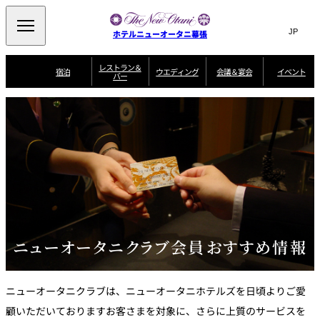
Search
言
サ
ホテルニューオータニ幕張
語
イ
切
り
ト
JP
レストラン＆
(日本語)
宿泊
ウエディング
会議＆宴会
イベント
バー
替
内
EN
(English)
え
ビュッフェ
メ
検
Select Language
▼
宿
宴
プ
ニ
泊
会
ラ
索
客
ュ
ウエディングスタ
プ
場
ン
室
トップページ
コンセプト
ニューオータニク
イル
ラ
一
一
ー
窓
SATSUKI
ザ・ラウンジ
選ばれる理由
一
ラブ会員限定
ン
覧
覧
ウ
を
覧
スイートご宿泊特
一
を
オールデイダイニング
会
典
開
エ
覧
挙式
披露宴
料理・ケーキ
閉
議
開
デ
＆
特
ィ
閉
典
SATSUKI
宴
ン
と
誕生日や記念日の
ウエディングスト
ルームサービス
オ
会
独立型邸宅
資料請求
季処（日本料理）
お祝いに
ーリー
グ
朝食
～ROOM SERVICE
プ
～アニバーサリー
～BREAKFAST～
～
シ
～
ョ
記念日・お祝いで
【宴会用】
テイク
ニューオータニクラブ会員おすすめ情報
ン
のご利用に
アウトメニュー
ホテルへのアクセ
千羽鶴
山茶花
一心
よくあるご質問
ス
よ
中国料理
く
あ
る
ニューオータニクラブは、ニューオータニホテルズを日頃よりご愛
ご
質
大観苑
顧いただいておりますお客さまを対象に、さらに上質のサービスを
問