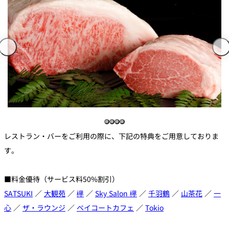
レストラン・バーをご利用の際に、下記の特典をご用意しておりま
す。
■料金優待（サービス料50%割引）
SATSUKI
／
大観苑
／
欅
／
Sky Salon 欅
／
千羽鶴
／
山茶花
／
一
心
／
ザ・ラウンジ
／
ベイコートカフェ
／
Tokio