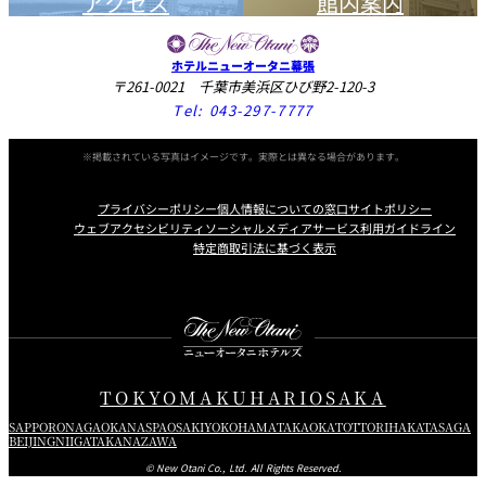
アクセス
館内案内
ホテルニューオータニ幕張
〒261-0021 千葉市美浜区ひび野2-120-3
Tel:
043-297-7777
※掲載されている写真はイメージです。実際とは異なる場合があります。
プライバシーポリシー
個人情報についての窓口
サイトポリシー
ウェブアクセシビリティ
ソーシャルメディアサービス利用ガイドライン
特定商取引法に基づく表示
Instagram
Facebook
Youtube
TOKYO
MAKUHARI
OSAKA
SAPPORO
NAGAOKA
NASPA
OSAKI
YOKOHAMA
TAKAOKA
TOTTORI
HAKATA
SAGA
BEIJING
NIIGATA
KANAZAWA
© New Otani Co., Ltd. All Rights Reserved.