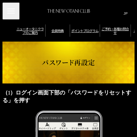
Search
言
サ
語
イ
切
り
ト
JP
ニューオータニクラ
ご予約・各種お問合
(日本語)
会員特典
ポイントプログラム
お
ブのご案内
せ
替
内
EN
(English)
え
メ
検
Select Language
▼
ニ
ニ
ポ
ュ
索
イ
ュ
会員限定優待券
ー
ポ
ポ
ン
ニューオータニク
レストラン・バー
（お誕生日／記念
オ
イ
ー
窓
宿泊特典
イ
ト
ラブラウンジ
特典
日特典など）
パスワード再設定
ー
ン
を
ン
を
タ
ト
を
ト
確
開
会
ニ
の
館
を
認
ク
有
閉
開
内
ホ
員
貯
・
ポ
ラ
効
入
施
テ
め
交
特
ブ
期
会
閉
設
ル
イ
会
る
換
ダ
限
の
利
別
典
員
す
イ
お
ン
用
会
特
る
ナ
申
／
員
（1）ログイン画面下部の「パスワードをリセットす
典
ト
ー
込
そ
特
ス
み
の
典
プ
デ
る」を押す
婚礼特典
プ
他
一
ジ
ロ
レ
特
覧
タ
ポ
会員カードの種類
ミ
典
ル
グ
イ
ア
ホ
ン
ラ
ム
テ
ト
カ
ル
ム
プ
ー
券
ロ
ド
で
グ
の
ラ
ニ
ご
ム