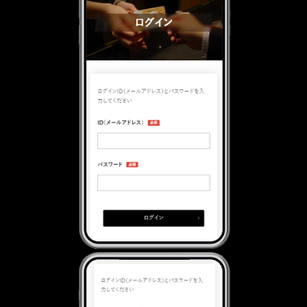
ュ
利
規
ー
用
約
オ
の
ー
流
タ
れ
ニ
ク
ラ
ブ
新規ご入会／ご利
会
用キャンペーン
員
規
約