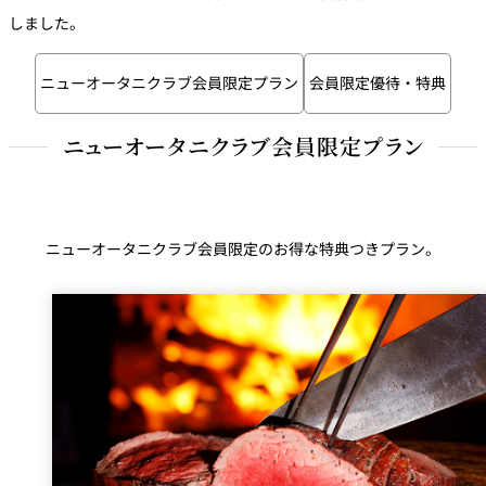
トゥールダル
トレーダーヴ
ベッラ・ヴィ
しました。
ガンシップ
ジャン 東京
ィックス 東京
スタ
ニューオータニクラブ会員限定プラン
会員限定優待・特典
オーバカナル
中国料理
ニューオータニクラブ会員限定プラン
大観苑＜
TAIKAN EN＞
鉄板焼/ステーキ
ニューオータニクラブ会員限定のお得な特典つきプラン。
石心亭＜
清泉亭＜
リブルーム
もみじ亭
SEKISHIN-TEI＞
SEISEN-TEI＞
日本料理
レス
トラ
千羽鶴＜
KATO'S DINING
麺処
紀尾井 なだ万
SENBAZURU＞
& BAR
NAKAJIMA
ン＆
バー
なだ万本店 山
茶花荘＜
紀尾井町 藍泉
岡半＜
SAZANKA-SO
天婦羅 ほり川
＜RANSEN＞
OKAHAN＞
＞