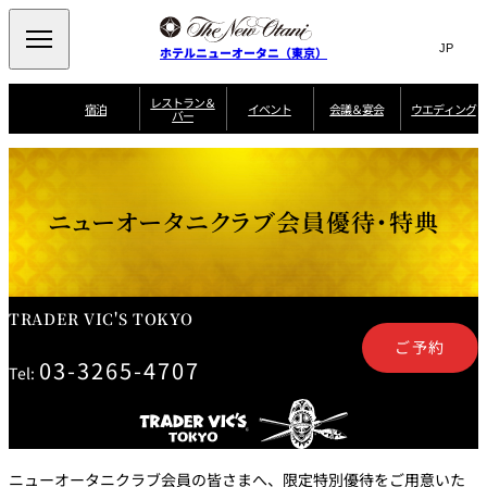
Search
言
サ
ホテルニューオータニ（東京）
語
イ
切
り
ト
JP
レストラン＆
(日本語)
宿泊
イベント
会議＆宴会
ウエディング
バー
替
内
EN
(English)
え
ご案内
メ
検
Select Language
▼
会
ニ
索
ュ
グゼクティブハ
ニューオータニ・
ウエディングスタ
議
ザ・メイン
宴会場一覧
スイートのご案内
プラン一覧
コンセ
MIC
ウス 禅
ガーデンタワー
イル
ー
窓
ご家族で楽し
＆
ニューオータニクラブ会員優待・特典
ソムリエ
個室のご案内
む小個室
を
ウ
宴
を
開
ビュッフェ
エ
会
客室一覧
宿泊プラン一覧
サービスガイド
宴会ご予約・お問
ルームサービス
閉
開
披露宴
料理・ケ
デ
合せフォーム
閉
ィ
VIEW & DINING
タワーレスト
ガーデンラウ
トレーダーヴ
ン
テルニューオー
宿泊者限定
TRADER VIC'S TOKYO
THE SKY
ラン
ンジ
ィックス 東京
誕生日や記念日の
ニ サービスア
ディナ ーご優待
SUPER-
朝食のご案内
グ
お祝いに
ムービー
パートメント
のご案内
TOKYO WE
ご予約
スイーツ
03-3265-4707
Tel:
ホテルへのアクセ
ス
パティスリー
ピエール・エ
SATSUKI
ルメ・パリ
西洋料理
ニューオータニクラブ会員の皆さまへ、限定特別優待をご用意いた