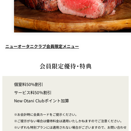
久兵衛（ザ・
久兵衛（ガー
つきじ鈴富＜
メイン）＜
デンタワー）
ふみぜん
SUZUTOMI＞
KYUBEY＞
＜KYUBEY＞
にいづ
カフェ・ラウンジ
ニューオータニクラブ会員限定メニュー
ガーデンラウ
SATSUKI
トムCAT
ペシャワール
ンジ
会員限定優待・特典
プールサイド
TULLY'S
ダイニング
カフェ ラ ミル
ミルクホール
COFFEE
OUTRIGGER
個室料50%割引
バー
サービス料50％割引
New Otani Clubポイント加算
タワー・カフ
KATO'S DINING
バー カプリ
SKY BAR
ェ
& BAR
お会計時に会員カードをご提示ください。
ご提示がない場合は優待料金は適用いたしかねますのでご注意ください。
トレーダーヴ
ィックス 東京
いずれも特別プランには適用されない場合がございますので、お問い合わせ
RANSEN はな
ボートハウス