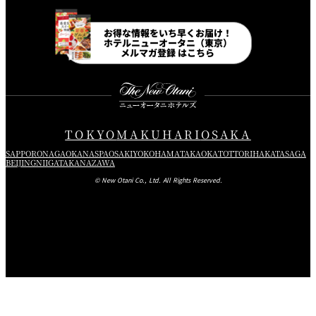
Instagram
Facebook
Line
Youtube
お得な情報をいち早くお届け！
ホテルニューオータニ（東京）
メルマガ登録 はこちら
TOKYO
MAKUHARI
OSAKA
SAPPORO
NAGAOKA
NASPA
OSAKI
YOKOHAMA
TAKAOKA
TOTTORI
HAKATA
SAGA
BEIJING
NIIGATA
KANAZAWA
© New Otani Co., Ltd. All Rights Reserved.