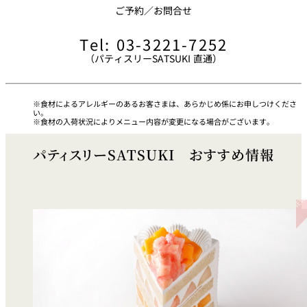
ご予約／お問合せ
久兵衛（ザ・
久兵衛（ガー
つきじ鈴富＜
メイン）＜
デンタワー）
Tel: 03-3221-7252
ふみぜん
SUZUTOMI＞
KYUBEY＞
＜KYUBEY＞
（パティスリーSATSUKI 直通）
にいづ
カフェ・ラウンジ
食材によるアレルギーのあるお客さまは、あらかじめ係にお申しつけくださ
い。
食材の入荷状況によりメニュー内容が変更になる場合がございます。
ガーデンラウ
SATSUKI
トムCAT
ペシャワール
ンジ
パティスリーSATSUKI おすすめ情報
プールサイド
TULLY'S
ダイニング
カフェ ラ ミル
ミルクホール
COFFEE
OUTRIGGER
バー
タワー・カフ
KATO'S DINING
バー カプリ
SKY BAR
ェ
& BAR
トレーダーヴ
ィックス 東京
RANSEN はな
ボートハウス