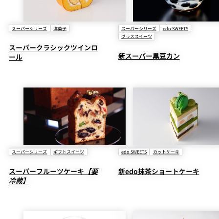
スーパーシリーズ
洋菓子
スーパーシリーズ
edo SWEETS
グラススイーツ
スーパークラシックツインロ
新スーパー黒豆カン
ール
スーパーシリーズ
ギフトスイーツ
edo SWEETS
カットケーキ
スーパーフルーツケーキ
【要
新edo抹茶ショートケーキ
冷蔵】