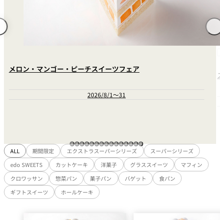
れ
バー
ルームサービス
ルームサービ
ス
メロン・マンゴー・ピーチスイーツフェア
2026/8/1～31
ALL
期間限定
エクストラスーパーシリーズ
スーパーシリーズ
edo SWEETS
カットケーキ
洋菓子
グラススイーツ
マフィン
クロワッサン
惣菜パン
菓子パン
バゲット
食パン
ギフトスイーツ
ホールケーキ