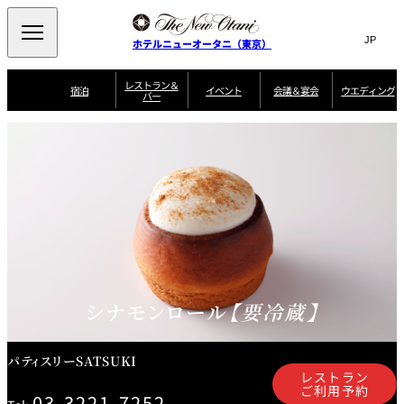
Search
言
サ
ホテルニューオータニ（東京）
語
イ
切
り
ト
JP
レストラン＆
(日本語)
宿泊
イベント
会議＆宴会
ウエディング
バー
替
内
EN
(English)
え
ご案内
メ
検
会
ニ
索
ュ
グゼクティブハ
ニューオータニ・
ウエディングスタ
議
ザ・メイン
宴会場一覧
スイートのご案内
プラン一覧
コンセ
MIC
ウス 禅
ガーデンタワー
イル
ー
窓
ご家族で楽し
＆
ソムリエ
個室のご案内
む小個室
を
ウ
宴
を
開
ビュッフェ
エ
会
客室一覧
宿泊プラン一覧
サービスガイド
宴会ご予約・お問
ルームサービス
閉
開
披露宴
料理・ケ
デ
合せフォーム
閉
ィ
VIEW & DINING
タワーレスト
ガーデンラウ
トレーダーヴ
ン
テルニューオー
宿泊者限定
THE SKY
ラン
ンジ
ィックス 東京
誕生日や記念日の
ニ サービスア
ディナ ーご優待
SUPER-
朝食のご案内
グ
お祝いに
ムービー
パートメント
のご案内
TOKYO WE
スイーツ
シナモンロール
【要冷蔵】
ホテルへのアクセ
ス
パティスリー
ピエール・エ
SATSUKI
ルメ・パリ
パティスリーSATSUKI
西洋料理
レストラン
ご利用予約
03-3221-7252