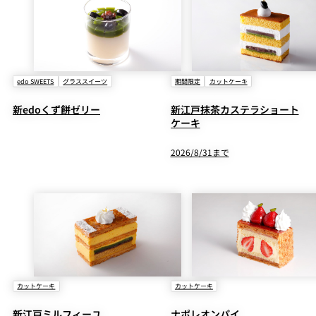
edo SWEETS
グラススイーツ
期間限定
カットケーキ
新edoくず餅ゼリー
新江戸抹茶カステラショート
ケーキ
2026/8/31まで
カットケーキ
カットケーキ
新江戸ミルフィーユ
ナポレオンパイ