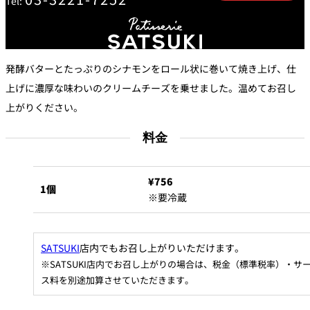
Tel:
トゥールダル
トレーダーヴ
ベッラ・ヴィ
ガンシップ
ジャン 東京
ィックス 東京
スタ
オーバカナル
発酵バターとたっぷりのシナモンをロール状に巻いて焼き上げ、仕
中国料理
上げに濃厚な味わいのクリームチーズを乗せました。温めてお召し
上がりください。
大観苑＜
TAIKAN EN＞
鉄板焼/ステーキ
料金
石心亭＜
清泉亭＜
リブルーム
もみじ亭
¥756
SEKISHIN-TEI＞
SEISEN-TEI＞
1個
※要冷蔵
日本料理
レス
トラ
千羽鶴＜
KATO'S DINING
麺処
紀尾井 なだ万
SENBAZURU＞
& BAR
NAKAJIMA
ン＆
SATSUKI
店内でもお召し上がりいただけます。
バー
※SATSUKI店内でお召し上がりの場合は、税金（標準税率）・サ
ス料を別途加算させていただきます。
なだ万本店 山
茶花荘＜
紀尾井町 藍泉
岡半＜
SAZANKA-SO
天婦羅 ほり川
＜RANSEN＞
OKAHAN＞
＞